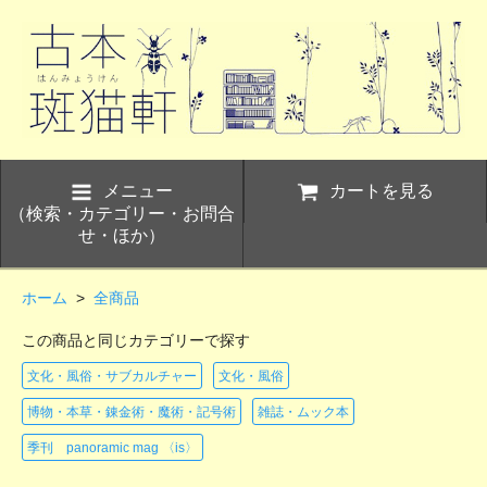
メニュー
カートを見る
（検索・カテゴリー・お問合
せ・ほか）
ホーム
>
全商品
この商品と同じカテゴリーで探す
文化・風俗・サブカルチャー
文化・風俗
博物・本草・錬金術・魔術・記号術
雑誌・ムック本
季刊 panoramic mag 〈is〉