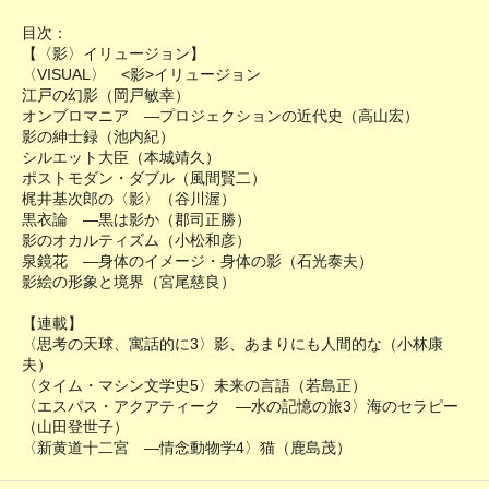
目次：
【〈影〉イリュージョン】
〈VISUAL〉 <影>イリュージョン
江戸の幻影（岡戸敏幸）
オンブロマニア ―プロジェクションの近代史（高山宏）
影の紳士録（池内紀）
シルエット大臣（本城靖久）
ポストモダン・ダブル（風間賢二）
梶井基次郎の〈影〉（谷川渥）
黒衣論 ―黒は影か（郡司正勝）
影のオカルティズム（小松和彦）
泉鏡花 ―身体のイメージ・身体の影（石光泰夫）
影絵の形象と境界（宮尾慈良）
【連載】
〈思考の天球、寓話的に3〉影、あまりにも人間的な（小林康
夫）
〈タイム・マシン文学史5〉未来の言語（若島正）
〈エスパス・アクアティーク ―水の記憶の旅3〉海のセラピー
（山田登世子）
〈新黄道十二宮 ―情念動物学4〉猫（鹿島茂）