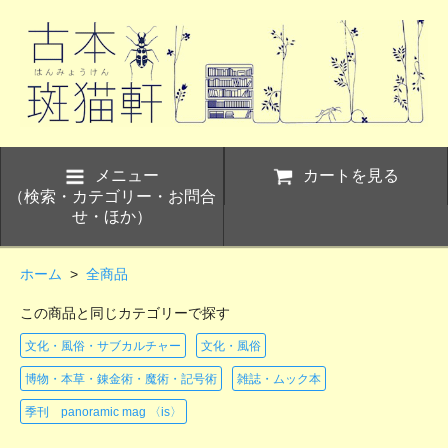
メニュー
カートを見る
（検索・カテゴリー・お問合
せ・ほか）
ホーム
>
全商品
この商品と同じカテゴリーで探す
文化・風俗・サブカルチャー
文化・風俗
博物・本草・錬金術・魔術・記号術
雑誌・ムック本
季刊 panoramic mag 〈is〉