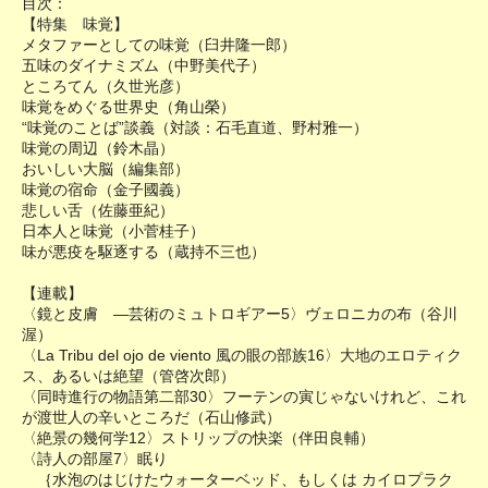
目次：
【特集 味覚】
メタファーとしての味覚（臼井隆一郎）
五味のダイナミズム（中野美代子）
ところてん（久世光彦）
味覚をめぐる世界史（角山榮）
“味覚のことば”談義（対談：石毛直道、野村雅一）
味覚の周辺（鈴木晶）
おいしい大脳（編集部）
味覚の宿命（金子國義）
悲しい舌（佐藤亜紀）
日本人と味覚（小菅桂子）
味が悪疫を駆逐する（蔵持不三也）
【連載】
〈鏡と皮膚 ―芸術のミュトロギアー5〉ヴェロニカの布（谷川
渥）
〈La Tribu del ojo de viento 風の眼の部族16〉大地のエロティク
ス、あるいは絶望（管啓次郎）
〈同時進行の物語第二部30〉フーテンの寅じゃないけれど、これ
が渡世人の辛いところだ（石山修武）
〈絶景の幾何学12〉ストリップの快楽（伴田良輔）
〈詩人の部屋7〉眠り
｛水泡のはじけたウォーターベッド、もしくは カイロプラク