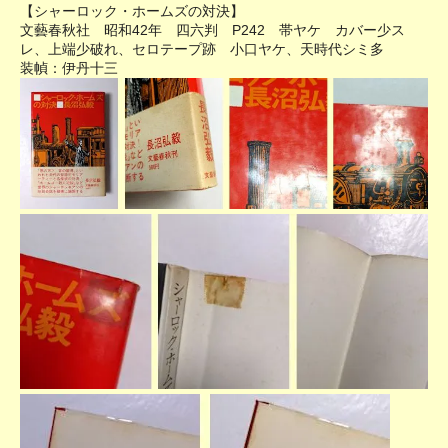
【シャーロック・ホームズの対決】
文藝春秋社 昭和42年 四六判 P242 帯ヤケ カバー少ス
レ、上端少破れ、セロテープ跡 小口ヤケ、天時代シミ多
装幀：伊丹十三