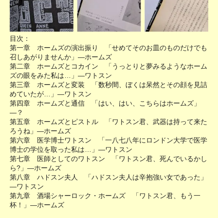
目次：
第一章 ホームズの演出振り 「せめてそのお皿のものだけでも
召しあがりませんか」―ホームズ
第二章 ホームズとコカイン 「うっとりと夢みるようなホーム
ズの眼をみた私は…」―ワトスン
第三章 ホームズと変装 「数秒間、ぼくは呆然とその顔を見詰
めていたが…」―ワトスン
第四章 ホームズと通信 「はい、はい、こちらはホームズ」
―？
第五章 ホームズとピストル 「ワトスン君、武器は持って来た
ろうね」―ホームズ
第六章 医学博士ワトスン 「一八七八年にロンドン大学で医学
博士の学位を取った私は…」―ワトスン
第七章 医師としてのワトスン 「ワトスン君、死んでいるかし
ら?」―ホームズ
第八章 ハドスン夫人 「ハドスン夫人は辛抱強い女であった」
―ワトスン
第九章 酒場シャーロック・ホームズ 「ワトスン君、もう一
杯！」―ホームズ