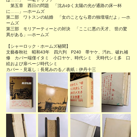
第五章 西日の問題 「沈みゆく太陽の光が通路の床一杯
に……」―ホームズ
第二部 ワトスンの結婚 「女のことなら君の独壇場だよ」―ホ
ームズ
第三部 モリアーティーとの対決 「ここに悪の天才、 世の驚
異がある」―ホームズ
【シャーロック・ホームズ秘聞】
文藝春秋社 昭和43年 四六判 P240 帯ヤケ、汚れ、破れ補
修 カバー端僅イタミ 小口ヤケ、時代シミ 天時代シミ多 口
絵および扉ページ時代シミ
カバー・見返し：長尾みのる／表紙：伊丹十三