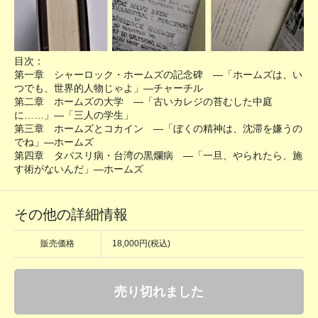
目次：
第一章 シャーロック・ホームズの記念碑 ―「ホームズは、い
つでも、世界的人物じゃよ」―チャーチル
第二章 ホームズの大学 ―「古いカレジの苔むした中庭
に……」―「三人の学生」
第三章 ホームズとコカイン ―「ぼくの精神は、沈滞を嫌うの
でね」―ホームズ
第四章 タパスリ病・台湾の黒爛病 ―「一旦、やられたら、施
す術がないんだ」―ホームズ
その他の詳細情報
販売価格
18,000円(税込)
売り切れました