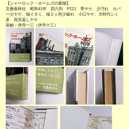
【シャーロック・ホームズの紫烟】
文藝春秋社 昭和41年 四六判 P221 帯ヤケ、少汚れ カバ
ー少ヤケ、端イタミ、端２ヶ所少破れ 小口ヤケ、天時代シミ
多 両見返しヤケ
装幀：伊丹一三（伊丹十三）