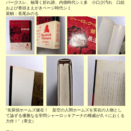
バー少スレ、袖薄く折れ跡、内側時代シミ多 小口少汚れ 口絵
および巻頭まえがきページ時代シミ
装幀：長尾みのる
“名探偵ホームズ健在！ 架空の人間ホームズを実在の人物とし
て論ずる優雅なる学問シャーロッキアーナの権威が久々におくる
力作！”（帯文）