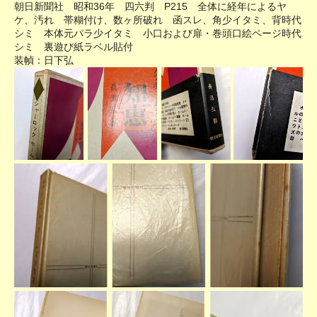
朝日新聞社 昭和36年 四六判 P215 全体に経年によるヤ
ケ、汚れ 帯糊付け、数ヶ所破れ 函スレ、角少イタミ、背時代
シミ 本体元パラ少イタミ 小口および扉・巻頭口絵ページ時代
シミ 裏遊び紙ラベル貼付
装幀：日下弘