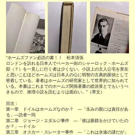
“ホームズファン必読の書！！ 松本清張
ロンドンを訪れる日本人でベーカー街のシャーロック・ホームズ
邸（？）を一見しに行く者は少くない。小説上の主人公宅を実在
と思いこむほどホームズは日本人の心に明智の古典的探偵として
密着している。著者はホームズの研究家として世界的に知られて
いる。本書はこれまでのホームズ関係著書の総決算とでもいうべ
きもので、推理小説を読むよりは面白い。”（帯文）
目次：
第一章 ドイルはホームズなのか？ ―「生みの親には責任があ
る」―読者一同
第二章 ジョージ・エダルジ事件 ―「彼は眼鏡をかけていたの
か？」―ドイル
第三章 オスカー・スレーター事件 ―「これは永遠の謎だが」