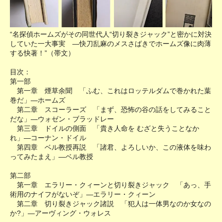
“名探偵ホームズがその同世代人“切り裂きジャック”と密かに対決
していた一大事実 ―快刀乱麻のメスさばきでホームズ像に肉薄
する快著！”（帯文）
目次：
第一部
第一章 煙草余聞 「ふむ、これはロッテルダムで巻かれた葉
巻だ」―ホームズ
第二章 スコーラーズ 「まず、恐怖の谷の話をしてみること
だな」―ウォゼン・ブラッドレー
第三章 ドイルの側面 「貴き人命を むざと失うことなか
れ」―コーナン・ドイル
第四章 ベル教授再説 「諸君、よろしいか、この液体を味わ
ってみたまえ」―ベル教授
第二部
第一章 エラリー・クィーンと切り裂きジャック 「あっ、手
術用のナイフがないぞ」―エラリー・クィーン
第二章 切り裂きジャック諸説 「犯人は一体男なのか女なの
か?」―アーヴィング・ウォレス