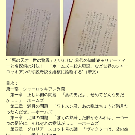
“「悪の天才 世の驚異」といわれた希代の知能犯モリアーティ
ーと名探偵の対決！ 「ホームズ＝殺人犯説」など世界のシャー
ロッキアンの珍説奇説を縦横に論断する”（帯文）
目次：
第一部 シャーロッキアン異聞
第一章 正しい側の問題 「あの男だよ、せめてどんな男だ
か……」―ホームズ
第二章 満月の問題 「ワトスン君、あの晩はちょうど満月だ
ったんだぜ」―ホームズ
第三章 足跡の問題 「ぼくの熟練した眼からみれば、一つ一
つの足跡に、それぞれの意味が……」―ホームズ
第四章 グロリア・スコット号の謎 「ヴィクターは、父の姓
は……」 ―老トリヴァー