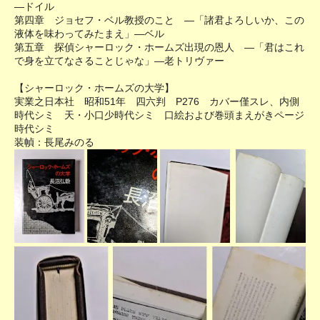
―ドイル
第四章 ジョセフ・ベル教授のこと ―「諸君よろしいか、この
液体を味わってみたまえ」―ベル
第五章 探偵シャーロック・ホームズ出現の恩人 ―「君はこれ
で身を立てなさることじゃな」―老トリヴァー
【シャーロック・ホームズの大学】
実業之日本社 昭和51年 四六判 P276 カバー僅スレ、内側
時代シミ 天・小口少時代シミ 口絵および巻頭まえがきページ
時代シミ
装幀：長尾みのる