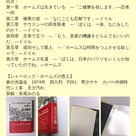
目次：
第一章 ホームズは生きている ―「ご健勝を祝します」―読者
一同
第二章 修業の道 ―「なにごとも忍耐です」―ドイル
第三章 サウスシーの田舎医者 ―「ぼくは、一体、なにをした
のか？」―ドイル
第四章 文筆で立つ ―「もう、患者の機嫌をとらんでもいいの
だ」―ドイル
第五章 成功そして殺人 ―「ホームズは時間をつぶさせる奴じ
ゃて」―ドイル
第六章 ホームズ生還 ―「ぼくは、日本のバリツをいくらか知
っていたのでね」―ホームズ
【シャーロック・ホームズの恩人】
家の光協会 1974年 四六判 P261 帯少ヤケ カバー内側時
代シミ多 天少汚れ
装幀：長尾みのる