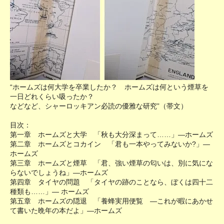
“ホームズは何大学を卒業したか？ ホームズは何という煙草を
一日どれくらい吸ったか？
などなど、シャーロッキアン必読の優雅な研究”（帯文）
目次：
第一章 ホームズと大学 「秋も大分深まって……」―ホームズ
第二章 ホームズとコカイン 「君も一本やってみないか?」―
ホームズ
第三章 ホームズと煙草 「君、強い煙草の匂いは、別に気にな
らないでしょうね」―ホームズ
第四章 タイヤの問題 「タイヤの跡のことなら、ぼくは四十二
種類も……」― ホームズ
第五章 ホームズの隠退 「養蜂実用便覧 ―これが暇にあかせ
て書いた晩年の本だよ」―ホームズ