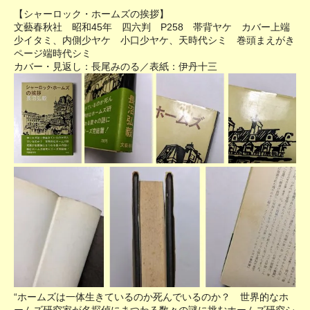
【シャーロック・ホームズの挨拶】
文藝春秋社 昭和45年 四六判 P258 帯背ヤケ カバー上端
少イタミ、内側少ヤケ 小口少ヤケ、天時代シミ 巻頭まえがき
ページ端時代シミ
カバー・見返し：長尾みのる／表紙：伊丹十三
“ホームズは一体生きているのか死んでいるのか？ 世界的なホ
ームズ研究家が名探偵にまつわる数々の謎に挑むホームズ研究シ