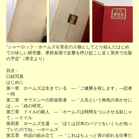
“シャーロック・ホームズを実在の人物としてとり組んだはじめ
ての珍しい研究書。果然各国で反響を呼び起こし近く英米で出版
の予定”（帯文より）
目次：
口絵写真
はじめに
第一章 ホームズは生きている ―「ご健勝を祝します」―読者
一同
第二章 サウスシーの田舎医者 ―「人生という無色の糸かせに
は」―「緋の研究」
第三章 ドイルの殺人 ―「ホームズは時間をつぶさせる奴じゃ
て」―ドイル
第四章 ホームズ生還 ―「ぼくは日本のバリツをいくらか知っ
ていたのでね」―ホームズ
第五章 作品の組み立て ―「これはちょっと骨の折れる仕事だ