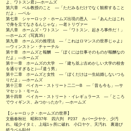
よ、ワトスン君｣―ホームズ
第六章 ベル教授のこと ―「ただみるだけでなく観察すること
だよ」―ベル
第七章 シャーロック・ホームズ出現の恩人 ―「あんたはこれ
で身を立てなさるんじゃな」―老トリヴァー
第八章 ホームズ・ワトスン ―「ワトスン、起きろ事件だ！」
―ホームズ（写真35）
第九章 ホームズの推理法 ―「これはロマンスの世界じゃよ｣
―ウィンストン・チャーチル
第十章 ホームズと報酬 ―「ぼくには仕事そのものが報酬なの
だよ」―ホームズ
第十一章 ホームズの大学 ―「建ち並ぶ古めかしい大学の校舎
を通りすぎると｣―｢遣う男」
第十二章 ホームズと女性 ―「ぼくだけは一生結婚しないつも
りだよ」―ホームズ
第十三章 ベイカー・ストリート二二一B ―「昔も今も」―サ
マセット・モーム
第十四章 ベイカー・ストリート・イレギュラース ―「ところ
でウィギンス、みつかったか?」―ホームズ
【シャーロック・ホームズの世界】
文藝春秋社 昭和37年 四六判 P237 カバー少ヤケ、少汚
れ、端少イタミ、上端1ヶ所に破れ 小口ヤケ、天汚れ 裏遊び
紙ラベル貼付