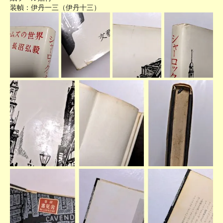
装幀：伊丹一三（伊丹十三）