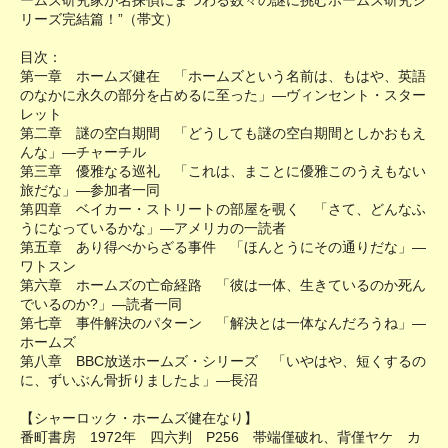
リーズ完結篇！”（帯文）
目次：
第一章 ホームズ健在 「ホームズという名前は、もはや、英語
のなかに永久の部分を占めるに至った」―ヴィンセント・スター
レット
第二章 謎の空白期間 「どうしても謎の空白期間としかおもえ
んな」―チャーチル
第三章 優雅なる巡礼 「これは、まことに優雅このうえもない
旅だな」―参加者一同
第四章 ベイカー・ストリートの部屋を覗く 「さて、どんなふ
うになっているかな」―アメリカの一読者
第五章 あり得べからざる事件 「ほんとうにその通りだな」―
ワトスン
第六章 ホームズの亡命経路 「彼は一体、生きているのか死ん
でいるのか?」―読者一同
第七章 事件解決のパターン 「解決とは一体なんだろうね」―
ホームズ
第八章 BBC放送ホームズ・シリーズ 「いやはや、短くするの
に、ずいぶん骨折りましたよ」―長沼
【シャーロック・ホームズ健在なり】
番町書房 1972年 四六判 P256 帯端僅破れ、背僅ヤケ カ