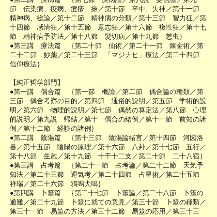
節 伝染病、疫病、痘疹、瘧／第十節 卒中、失神／第十一節
精神病、総論／第十二節 精神病の分類／第十三節 智力狂／第
十四節 感情狂／第十五節 意志狂／第十六節 複性狂／第十七
節 精神病予防法／第十八節 髮切病／第十九節 恙虫｝
●第三講 療法篇 ｛第二十節 仙術／第二十一節 錬金術／第
二十二節 妙薬／第二十三節 「マジナヒ」療法／第二十四節
信仰療法｝
【純正哲学部門】
●第一講 偶合篇 ｛第一節 概論／第二節 偶合論の種類／第
三節 偶合考察の目的／第四節 通俗的説明／第五節 学術的説
明／第六節 物理的説明／第七節 偶然の算定法／第八節 心理
的説明／第九説 帰結／第十 偶合の緒例／第十一節 前知の諸
例／第十二節 経験の諸例｝
●第二講 陰陽篇 ｛第十三節 陰陽論緒言／第十四節 河図洛
書／第十五節 陰陽の原理／第十六節 八卦／第十七節 五行／
第十八節 生尅／第十九節 十干十二支／第二十節 二十八宿｝
●第三講 占考篇 ｛第二十一節 占考論／第二十二節 天気予
知法／第二十三節 運気考／第二十四節 占星術／第二十五節
祥瑞／第二十六節 鴉鳴犬鳴｝
●第四講 卜筮篇 ｛第二十七節 卜筮論／第二十八節 卜筮の
通難／第二十九節 卜筮に就ての意見／第三十節 卜筮の種類／
第三十一節 易筮の方法／第三十二節 易筮の応用／第三十三