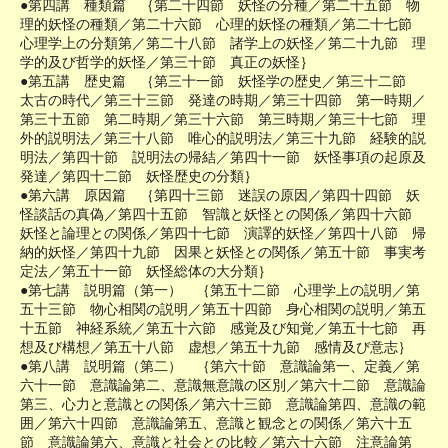
●第四講 種類篇 ｛第二十四節 妖怪の分種／第二十五節 物
理的妖怪の種類／第二十六節 心理的妖怪の種類／第二十七節
心理学上の分類第／第二十八節 諸学上の妖怪／第二十九節 理
学的及び哲学的妖怪／第三十節 真正の妖怪｝
●第五講 歴史篇 ｛第三十一節 妖怪学の歴史／第三十二節
太古の時代／第三十三節 発達の時期／第三十四節 第一時期／
第三十五節 第二時期／第三十六節 第三時期／第三十七節 理
外的説明法／第三十八節 唯心的説明法／第三十九節 経験的説
明法／第四十節 説明法の帰結／第四十一節 妖怪事項の起原及
発達／第四十二節 妖怪歴史の分類｝
●第六講 原因篇 ｛第四十三節 迷誤の原因／第四十四節 妖
怪談話の真偽／第四十五節 智識と妖怪との関係／第四十六節
妖怪と論理との関係／第四十七節 演譯的妖怪／第四十八節 帰
納的妖怪／第四十九節 因果と妖怪との関係／第五十節 事実考
定法／第五十一節 妖怪総体の大分類｝
●第七講 説明篇（第一） ｛第五十二節 心理学上の説明／第
五十三節 物心相関の説明／第五十四節 身心相関の説明／第五
十五節 神経系統／第五十六節 感覚及び知覚／第五十七節 再
想及び構想／第五十八節 虚想／第五十九節 感情及び意志｝
●第八講 説明篇（第二） ｛第六十節 意識論第一、定義／第
六十一節 意識論第二、意識無意識の区別／第六十二節 意識論
第三、心力と意識との関係／第六十三節 意識論第四、意識の範
囲／第六十四節 意識論第五、意識と観念との関係／第六十五
節 意識論第六、意識と社会との比較／第六十六節 注意論第