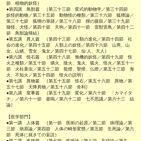
節 植物的妖怪｝
●第四講 鳥獣篇 ｛第三十三節 変式的動物学／第三十四節
妖怪的動物／第三十五節 動物怪の種類／第三十六節 狐狸論／
第三十七節 狐狸の筆跡／第三十八節 狸の腹鼓／第三十九節
猫怪、犬怪／第四十節 天狗／第四十一節 雷獣雷鳥／第四十二
節 鳥獣論帰結｝
●第五講 異人篇 ｛第四十三節 人類の進化／第四十四節 社
会の進化／第四十五節 人類上の妖怪／第四十六節 山男、山
女、山姥、雪女、鬼女／第四十七節 仙 人、天人｝
●第六講 怪石篇 ｛第四十八節 無機的妖怪／第四十九節 怪
火之種類／第五十節 燐火、陰火、鬼火、狐火、怪火／第五十一
節 火柱蓑虫／第五十二節 龍燈、聖燈、仏燈／第五十三節 海
火、不知火／第五十四節 怪火の説明｝
●第七講 異物篇 ｛第五十五節 怪石／第五十六節 異物／第
五十七節 天降異物／第五十八節 舎利｝
●第八講 変事篇 ｛第五十九節 変化／第六十節 「カマイタ
チ」／第六十一節 釜嗚／第六十二節 七不思議／第六十三 結
論｝
【医学部門】
●第一講 人体篇 ｛第一節 医術の起原／第二節 病理論／第
三節 病原論／第四節 人体の畸形変態／第五節 生死論／第六
節 死体に就きての妄説｝
●第二講 疾病篇 ｛第七節 疾病論／第八説 妄信論／第九