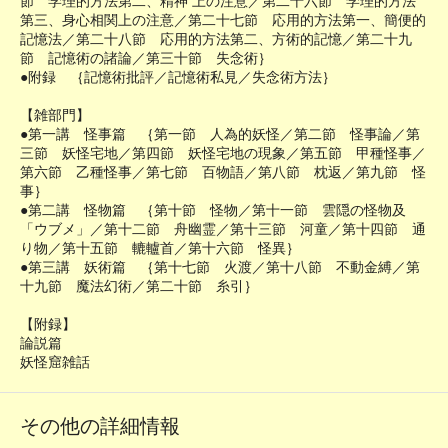
節 学理的方法第二、精神 上の注意／第二十六節 学理的方法
第三、身心相関上の注意／第二十七節 応用的方法第一、簡便的
記憶法／第二十八節 応用的方法第二、方術的記憶／第二十九
節 記憶術の諸論／第三十節 失念術｝
●附録 ｛記憶術批評／記憶術私見／失念術方法｝
【雑部門】
●第一講 怪事篇 ｛第一節 人為的妖怪／第二節 怪事論／第
三節 妖怪宅地／第四節 妖怪宅地の現象／第五節 甲種怪事／
第六節 乙種怪事／第七節 百物語／第八節 枕返／第九節 怪
事｝
●第二講 怪物篇 ｛第十節 怪物／第十一節 雲隠の怪物及
「ウブメ」／第十二節 舟幽霊／第十三節 河童／第十四節 通
り物／第十五節 轆轤首／第十六節 怪異｝
●第三講 妖術篇 ｛第十七節 火渡／第十八節 不動金縛／第
十九節 魔法幻術／第二十節 糸引｝
【附録】
論説篇
妖怪窟雑話
その他の詳細情報