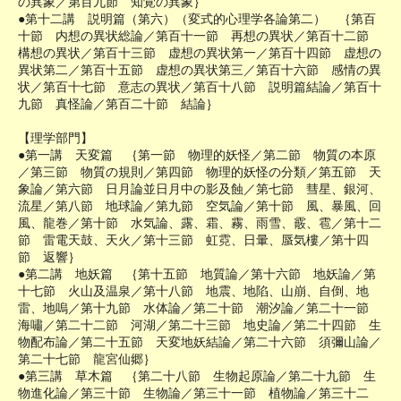
の異象／第百九節 知覚の異象｝
●第十二講 説明篇（第六）（変式的心理学各論第二） ｛第百
十節 内想の異状総論／第百十一節 再想の異状／第百十二節
構想の異状／第百十三節 虚想の異状第一／第百十四節 虚想の
異状第二／第百十五節 虚想の異状第三／第百十六節 感情の異
状／第百十七節 意志の異状／第百十八節 説明篇結論／第百十
九節 真怪論／第百二十節 結論｝
【理学部門】
●第一講 天変篇 ｛第一節 物理的妖怪／第二節 物質の本原
／第三節 物質の規則／第四節 物理的妖怪の分類／第五節 天
象論／第六節 日月論並日月中の影及蝕／第七節 彗星、銀河、
流星／第八節 地球論／第九節 空気論／第十節 風、暴風、回
風、龍巻／第十節 水気論、露、霜、霧、雨雪、霰、雹／第十二
節 雷電天鼓、天火／第十三節 虹霓、日暈、蜃気樓／第十四
節 返響｝
●第二講 地妖篇 ｛第十五節 地質論／第十六節 地妖論／第
十七節 火山及温泉／第十八節 地震、地陷、山崩、自倒、地
雷、地嗚／第十九節 水体論／第二十節 潮汐論／第二十一節
海嘯／第二十二節 河湖／第二十三節 地史論／第二十四節 生
物配布論／第二十五節 天変地妖結論／第二十六節 須彌山論／
第二十七節 龍宮仙郷｝
●第三講 草木篇 ｛第二十八節 生物起原論／第二十九節 生
物進化論／第三十節 生物論／第三十一節 植物論／第三十二