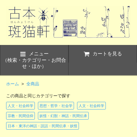
メニュー
カートを見る
（検索・カテゴリー・お問合
せ・ほか）
ホーム
>
全商品
この商品と同じカテゴリーで探す
人文・社会科学
思想・哲学・社会学
人文・社会科学
宗教・民間信仰
妖怪・幻獣・神話・民間伝承
日本・東洋の神話・説話・民間伝承・妖怪