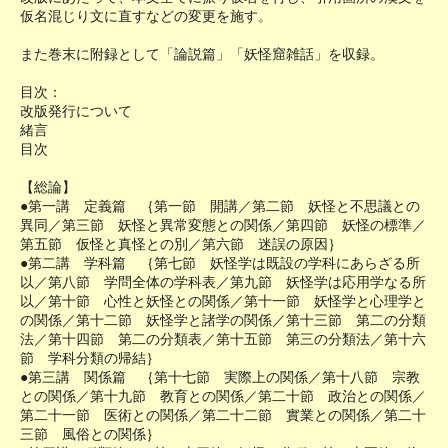
仮名混じり文に直すなどの変更を施す。
また巻末に附録として「論説篇」「妖怪窟雑話」を収録。
目次：
改版発行について
緒言
目次
【総論】
●第一講 定義篇 ｛第一節 開講／第二節 妖怪と不思議との
異同／第三節 妖怪と異常変態との関係／第四節 妖怪の標準／
第五節 仮怪と真怪との別／第六節 迷誤の原因｝
●第二講 学科篇 ｛第七節 妖怪学は既設の学科にあらざる所
以／第八節 学問全体の学科表／第九節 妖怪学は応用学なる所
以／第十節 心性と妖怪との関係／第十一節 妖怪学と心理学と
の関係／第十二節 妖怪学と諸学の関係／第十三節 第二の分類
法／第十四節 第二の分類表／第十五節 第三の分類法／第十六
節 学科分類の帰結｝
●第三講 関係篇 ｛第十七節 実際上の関係／第十八節 宗教
との関係／第十九節 教育との関係／第二十節 政治との関係／
第二十一節 医術との関係／第二十二節 實業との関係／第二十
三節 風俗との関係｝