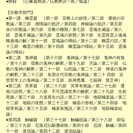
●附録 ｛心象篇附講／仏教夢説一斑／狐論｝
【宗教学部門】
●第一講 幽霊篇 ｛第一節 宗教上の妖怪／第二節 通俗の宗
教論／第三節 感情論の批評／第四節 神秘論の批評／第五節
余の宗教論／第六節 宗教の種類／第七節 霊魂生滅論／第八
節 霊魂不滅論／第九節 霊魂の状態／第十節 生霊死霊人魂魂
魄遊魂の解／第十一節 霊魂論の帰結／第十二節 幽霊の説／第
十三節 幽霊の種類／第十四節 幽霊論の帰結／第十五節 霊魂
論の帰結｝
●第二講 鬼神篇 ｛第十六節 鬼神論／第十七節 鬼神の有無
／第十八節 儒教の鬼神の解釈／第十九節 天論／第二十節 仏
教の鬼神の解釈／第二十一節 仏陀論／第二十二節 神道の鬼神
の解釈／第二十三節 各国古代宗教の鬼神論／第二十 四節 近
世哲学上の鬼神論／第二十五節 妖神悪魔、七福神、貧乏神｝
●第三講 冥界篇 ｛第二十六節 冥界有無論／第二十七節 通
俗の説明／第二十八節 不可思議世界の解釈／第二十九節 生前
死後／第三十節 六道再生の説／第三十一節 地獄極楽論／第三
十二節 地獄の状態／第三十三節 極楽の形相／第三十四節 地
獄実有論／第三十五節 極楽有無説／第三十六節 地獄極楽結
論｝
●第四講 触穢篇 ｛第三十七節 触穢総論／第三十八節 祟悩
／第三十九節 厄落厄払駆儺祓除／第四十節 忌諱、触穢／第四
十一節 迷信論／第四十二節 迷信結論｝