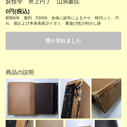
妖怪学 井上円了 山洞書院
0円(税込)
昭和6年 菊判 P2058 全体に経年によるヤケ、時代シミ、汚
れ 函および本体表紙少イタミ 裏遊び紙少剥がし跡
売り切れました
商品の説明