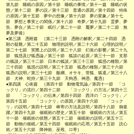
第九節 睡眠の原因／第十節 睡眠の事情／第十一篇 睡眠の状
態／第十二節 夢の説／第十三節 普通の原因／第十四節 特殊
の原因／第十五節 夢中の想像／第十六節 夢の変象／第十七
節 夢想と事実との関係／第十八節 奇夢／第十九節 霊夢、夢
告、夢合／第二十節 眠行／第二十一節 魘夢／第二十二節 無
夢及夢後｝
●第三講 憑附篇 ｛第二十三節 憑附の解釈／第二十四節 憑
附の疑難／第二十五節 物理的説明／第二十六節 心理的説明／
第二十七節 実際上の説明／第二十八節 幻覚の影響／第二十九
節 狐惑及び狐憑論／第三十節 狐談の起原／第三十一節 支那
の狐談／第三十二節 日本の狐談／第三十三節 狐惑の種類／第
三十四節 狐惑の説明／第三十五節 狐憑の種類／第三十六節
狐憑の説明／第三十七節 飯綱、オサキ、管狐、狐遣／第三十八
節 犬神、蛇持／第三十九節 天狗憑、神憑、魔憑｝
●第四講 心術篇 ｛第四十節 動物電気論／第四十一節 「コ
ックリ」の流行／第四十二節 「コックリ」の方法／第四十三
節 「コックリ」の伝来／第四十四節 西洋の「コックリ」／
第四十五節 「コックリ」の原因／第四十六節 「コック
リ」の説明／第四十七節 棒寄の方法及説明／第四十八節 御釜
躍／第四十九節 催眠術の歴史／第五十節 催眠術の方法／第五
十一節 催眠術の状態／第五十二節 催眠術の説明／第五十三
節 動物の催眠／第五十四節 催眠術の応用／第五十五節 読心
術／第五十六節 降神術、巫覡、ロ寄｝