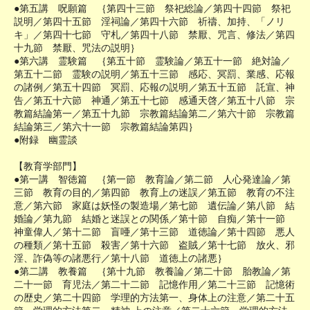
●第五講 呪願篇 ｛第四十三節 祭祀総論／第四十四節 祭祀
説明／第四十五節 淫祠論／第四十六節 祈禱、加持、「ノリ
キ」／第四十七節 守札／第四十八節 禁厭、咒言、修法／第四
十九節 禁厭、咒法の説明｝
●第六講 霊験篇 ｛第五十節 霊験論／第五十一節 絶対論／
第五十二節 霊験の説明／第五十三節 感応、冥罰、業感、応報
の諸例／第五十四節 冥罰、応報の説明／第五十五節 託宣、神
告／第五十六節 神通／第五十七節 感通天啓／第五十八節 宗
教篇結論第一／第五十九節 宗教篇結論第二／第六十節 宗教篇
結論第三／第六十一節 宗教篇結論第四｝
●附録 幽霊談
【教育学部門】
●第一講 智徳篇 ｛第一節 教育論／第二節 人心発達論／第
三節 教育の目的／第四節 教育上の迷誤／第五節 教育の不注
意／第六節 家庭は妖怪の製造場／第七節 遺伝論／第八節 結
婚論／第九節 結婚と迷誤との関係／第十節 自痴／第十一節
神童偉人／第十二節 盲唖／第十三節 道徳論／第十四節 悪人
の種類／第十五節 殺害／第十六節 盗賊／第十七節 放火、邪
淫、詐偽等の諸悪行／第十八節 道徳上の諸悪｝
●第二講 教養篇 ｛第十九節 教養論／第二十節 胎教論／第
二十一節 育児法／第二十二節 記憶作用／第二十三節 記憶術
の歴史／第二十四節 学理的方法第一、身体上の注意／第二十五