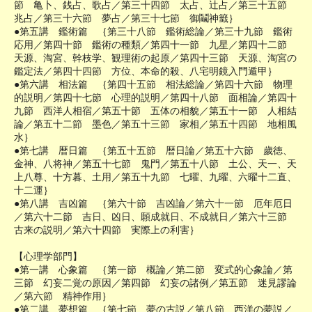
節 亀卜、銭占、歌占／第三十四節 太占、辻占／第三十五節
兆占／第三十六節 夢占／第三十七節 御鬮神籤｝
●第五講 鑑術篇 ｛第三十八節 鑑術総論／第三十九節 鑑術
応用／第四十節 鑑術の種類／第四十一節 九星／第四十二節
天源、淘宮、幹枝学、観理術の起原／第四十三節 天源、淘宮の
鑑定法／第四十四節 方位、本命的殺、八宅明鏡入門遁甲｝
●第六講 相法篇 ｛第四十五節 相法総論／第四十六節 物理
的説明／第四十七節 心理的説明／第四十八節 面相論／第四十
九節 西洋人相宿／第五十節 五体の相貌／第五十一節 人相結
論／第五十二節 墨色／第五十三節 家相／第五十四節 地相風
水｝
●第七講 暦日篇 ｛第五十五節 暦日論／第五十六節 歲徳、
金神、八将神／第五十七節 鬼門／第五十八節 土公、天一、天
上八尊、十方暮、土用／第五十九節 七曜、九曜、六曜十二直、
十二運｝
●第八講 吉凶篇 ｛第六十節 吉凶論／第六十一節 厄年厄日
／第六十二節 吉日、凶日、願成就日、不成就日／第六十三節
古来の説明／第六十四節 実際上の利害｝
【心理学部門】
●第一講 心象篇 ｛第一節 概論／第二節 変式的心象論／第
三節 幻妄二覚の原因／第四節 幻妄の諸例／第五節 迷見謬論
／第六節 精神作用｝
●第二講 夢想篇 ｛第七節 夢の古説／第八節 西洋の夢説／