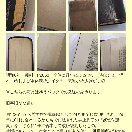
昭和6年 菊判 P2058 全体に経年によるヤケ、時代シミ、汚
れ 函および本体表紙少イタミ 裏遊び紙少剥がし跡
※こちらの商品はゆうパックでの発送のみ承ります。
旧字旧かな遣い
明治26年から哲学館の講義録として24号まで順次刊行され、29
年に6冊に合本するかたちで再版された井上円了の『妖怪学講
義』を、さらに1冊に合本して改版復刻したもの。
改版にあたって、本文全てに振り仮名を付し、引用箇所の漢文を