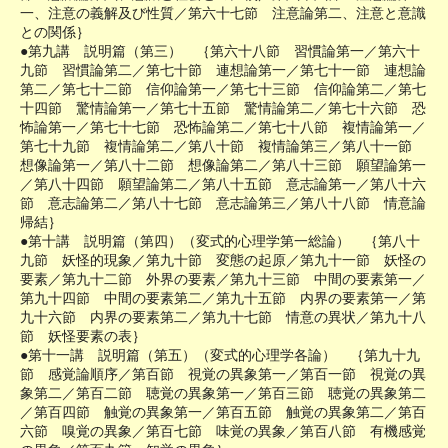
一、注意の義解及び性質／第六十七節 注意論第二、注意と意識
との関係｝
●第九講 説明篇（第三） ｛第六十八節 習慣論第一／第六十
九節 習慣論第二／第七十節 連想論第一／第七十一節 連想論
第二／第七十二節 信仰論第一／第七十三節 信仰論第二／第七
十四節 驚情論第一／第七十五節 驚情論第二／第七十六節 恐
怖論第一／第七十七節 恐怖論第二／第七十八節 複情論第一／
第七十九節 複情論第二／第八十節 複情論第三／第八十一節
想像論第一／第八十二節 想像論第二／第八十三節 願望論第一
／第八十四節 願望論第二／第八十五節 意志論第一／第八十六
節 意志論第二／第八十七節 意志論第三／第八十八節 情意論
帰結｝
●第十講 説明篇（第四）（変式的心理学第一総論） ｛第八十
九節 妖怪的現象／第九十節 変態の起原／第九十一節 妖怪の
要素／第九十二節 外界の要素／第九十三節 中間の要素第一／
第九十四節 中間の要素第二／第九十五節 内界の要素第一／第
九十六節 内界の要素第二／第九十七節 情意の異状／第九十八
節 妖怪要素の表｝
●第十一講 説明篇（第五）（変式的心理学各論） ｛第九十九
節 感覚論順序／第百節 視覚の異象第一／第百一節 視覚の異
象第二／第百二節 聴覚の異象第一／第百三節 聴覚の異象第二
／第百四節 触覚の異象第一／第百五節 触覚の異象第二／第百
六節 嗅覚の異象／第百七節 味覚の異象／第百八節 有機感覚