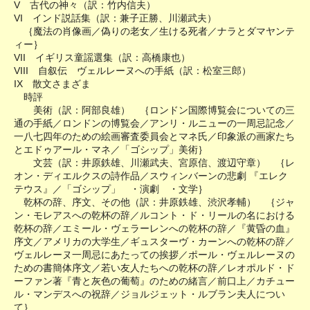
V 古代の神々（訳：竹内信夫）
VI インド説話集（訳：兼子正勝、川瀬武夫）
｛魔法の肖像画／偽りの老女／生ける死者／ナラとダマヤンテ
ィー｝
VII イギリス童謡選集（訳：高橋康也）
VIII 自叙伝 ヴェルレーヌへの手紙（訳：松室三郎）
IX 散文さまざま
時評
美術（訳：阿部良雄） ｛ロンドン国際博覧会についての三
通の手紙／ロンドンの博覧会／アンリ・ルニューの一周忌記念／
一八七四年のための絵画審査委員会とマネ氏／印象派の画家たち
とエドゥアール・マネ／「ゴシップ」美術｝
文芸（訳：井原鉄雄、川瀬武夫、宮原信、渡辺守章） ｛レ
オン・ディエルクスの詩作品／スウィンバーンの悲劇 『エレク
テウス』／「ゴシップ」 ・演劇 ・文学｝
乾杯の辞、序文、その他（訳：井原鉄雄、渋沢孝輔） ｛ジャ
ン・モレアスへの乾杯の辞／ルコント・ド・リールの名における
乾杯の辞／エミール・ヴェラーレンへの乾杯の辞／『黄昏の血』
序文／アメリカの大学生／ギュスターヴ・カーンへの乾杯の辞／
ヴェルレーヌ一周忌にあたっての挨拶／ポール・ヴェルレーヌの
ための書簡体序文／若い友人たちへの乾杯の辞／レオポルド・ド
ーファン著『青と灰色の葡萄』のための緒言／前口上／カチュー
ル・マンデスへの祝辞／ジョルジェット・ルブラン夫人につい
て｝