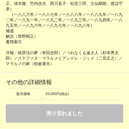
正、清水徹、竹内信夫、西川直子、松室三郎、立仙順朗、渡辺守
章）
｛一八八六年／一八八七年／一八八八年／一八八九年／一八九
〇年／一八九一年／一八九二年／一八九三年／一八九四年／一八
九五年／一八九六年／一八九七年／一八九八年｝
補遺
解説（菅野昭正）
書簡索引
月報：統辞法の夢（有田忠郎）／つれなくも遠き人（杉本秀太
郎）／ステファヌ・マラルメとアンドレ・ジッド（二宮正之）／
マラルメの家（柏倉康夫）
その他の詳細情報
販売価格
93,000円(税込)
売り切れました