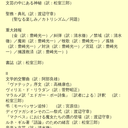
文芸の中にある神秘（訳：松室三郎）
聖務・典礼（訳：渡辺守章）
｛聖なる楽しみ／カトリシズム／同題｝
重大雑報
｛金（訳：豊崎光一）／糾弾（訳：清水徹）／禁域（訳：清水
徹）／魔術（訳：豊崎光一）／牧歌（訳：豊崎光一）／孤独
（訳：豊崎光一）／対決（訳：豊崎光一）／宮廷（訳：豊崎光
一）／擁護救済（訳：豊崎光一）｝
書誌（訳：松室三郎）
II
文学的交響曲（訳：阿部良雄）
『ヴァテック』序文（訳：高橋康也）
ヴィリエ・ド・リラダン（訳：菅野昭正）
マラルメ訳『エドガー・ポー詩集』〔訳者による〕評釈 （訳：
松室三郎）
弔〔モーパッサン追悼〕 （訳：宮原信）
ディヴァガシオンその二―祭式（訳：渡辺守章）
『マクベス』における魔女たちの贋の登場（訳：渡辺守章）
ルネ・ギル著『語論』のための緒言（訳：松室三郎）
音楽と文芸（訳：清水徹）