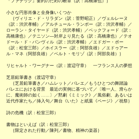
『ファテック』要約のための断章（訳：高橋康也）｝
小さな円形肖像と全身像いくつか
｛ヴィリエ・ド・リラダン（訳：菅野昭正）／ヴェルレーヌ
（訳：渋沢孝輔）／アルチュール・ランボー（訳：渋沢孝輔）／
ローラン・タイヤード（訳：渋沢孝輔）／ベックフォード（訳：
高橋康也）／テニソン―対岸より見たる（訳：高橋康也）／テオ
ドール・ド・バンヴィル（訳：渋沢孝輔）／エドガー・ポー
（訳：松室三郎）／ホイスラー（訳：阿部良雄）／エドゥアー
ル・マネ（阿部良雄）／ベルト・モリゾ（訳：阿部良雄）｝
リヒャルト・ワーグナー（訳：渡辺守章） 一フランス人の夢想
芝居鉛筆書き（渡辺守章）
｛芝居鉛筆書き／ハムレット／バレエ／もうひとつの舞踏論
バレエにおける背景 最近の実例に基づいて／〔唯一人、滑らか
に、魔術師の如く……〕／黙劇《ミミック》／風俗劇、あるいは
近代作家たち／挿入句／舞台《いた》と紙葉《ページ》／祝祭｝
詩の危機（訳：松室三郎）
書物はといえば（訳：松室三郎）
｛限定された行動／陳列／書物、精神の楽器｝