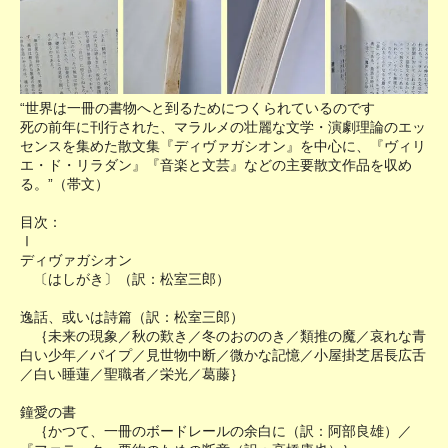
“世界は一冊の書物へと到るためにつくられているのです
死の前年に刊行された、マラルメの壮麗な文学・演劇理論のエッ
センスを集めた散文集『ディヴァガシオン』を中心に、『ヴィリ
エ・ド・リラダン』『音楽と文芸』などの主要散文作品を収め
る。”（帯文）
目次：
Ⅰ
ディヴァガシオン
〔はしがき〕（訳：松室三郎）
逸話、或いは詩篇（訳：松室三郎）
｛未来の現象／秋の歎き／冬のおののき／類推の魔／哀れな青
白い少年／パイプ／見世物中断／微かな記憶／小屋掛芝居長広舌
／白い睡蓮／聖職者／栄光／葛藤｝
鐘愛の書
｛かつて、一冊のボードレールの余白に（訳：阿部良雄）／