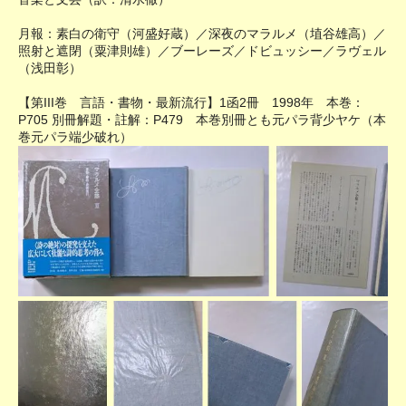
月報：素白の衛守（河盛好蔵）／深夜のマラルメ（埴谷雄高）／
照射と遮閉（粟津則雄）／ブーレーズ／ドビュッシー／ラヴェル
（浅田彰）
【第III巻 言語・書物・最新流行】1函2冊 1998年 本巻：
P705 別冊解題・註解：P479 本巻別冊とも元パラ背少ヤケ（本
巻元パラ端少破れ）