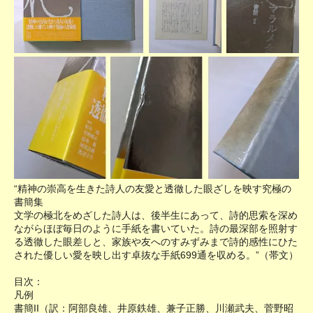
“精神の崇高を生きた詩人の友愛と透徹した眼ざしを映す究極の
書簡集
文学の極北をめざした詩人は、後半生にあって、詩的思索を深め
ながらほぼ毎日のように手紙を書いていた。詩の最深部を照射す
る透徹した眼差しと、家族や友へのすみずみまで詩的感性にひた
された優しい愛を映し出す卓抜な手紙699通を収める。”（帯文）
目次：
凡例
書簡II（訳：阿部良雄、井原鉄雄、兼子正勝、川瀬武夫、菅野昭