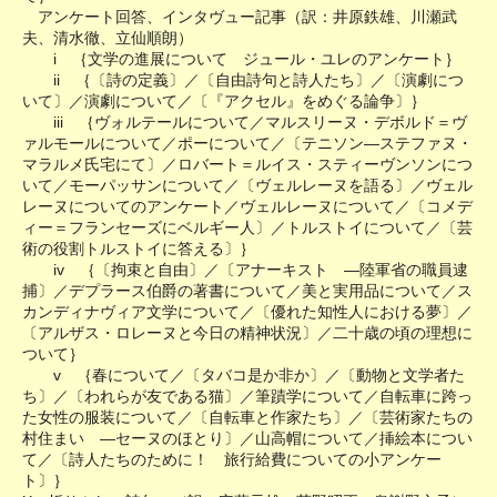
アンケート回答、インタヴュー記事（訳：井原鉄雄、川瀬武
夫、清水徹、立仙順朗）
i ｛文学の進展について ジュール・ユレのアンケート｝
ii ｛〔詩の定義〕／〔自由詩句と詩人たち〕／〔演劇につ
いて〕／演劇について／〔『アクセル』をめぐる論争〕｝
iii ｛ヴォルテールについて／マルスリーヌ・デボルド＝ヴ
ァルモールについて／ポーについて／〔テニソン―ステファヌ・
マラルメ氏宅にて〕／ロバート＝ルイス・スティーヴンソンにつ
いて／モーパッサンについて／〔ヴェルレーヌを語る〕／ヴェル
レーヌについてのアンケート／ヴェルレーヌについて／〔コメデ
ィー＝フランセーズにベルギー人〕／トルストイについて／〔芸
術の役割トルストイに答える〕｝
iv ｛〔拘束と自由〕／〔アナーキスト ―陸軍省の職員逮
捕〕／デプラース伯爵の著書について／美と実用品について／ス
カンディナヴィア文学について／〔優れた知性人における夢〕／
〔アルザス・ロレーヌと今日の精神状況〕／二十歳の頃の理想に
ついて｝
v ｛春について／〔タバコ是か非か〕／〔動物と文学者た
ち〕／〔われらが友である猫〕／筆蹟学について／自転車に跨っ
た女性の服装について／〔自転車と作家たち〕／〔芸術家たちの
村住まい ―セーヌのほとり〕／山高帽について／挿絵本につい
て／〔詩人たちのために！ 旅行給費についての小アンケー
ト〕｝