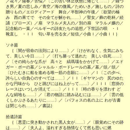
／花々／陽春／苦悩／〔この苦い休止状態に倦じて……〕／鐘つ
き男／夏の悲しみ／青空／海の微風／ためいき／施しもの／詩の
贈りもの／エロディアード 舞台／半獣神の午後／〔欲望の極
み 西の果てで その全てが解かれ……〕／聖女／葬の乾杯／続
誦（ブローズ）／扇 マラルメ夫人の／別の扇 マラルメ嬢の／
記念帖の一葉／ベルギーの詩友たちの追想／下世話の唄 ・Ｉ
靴直し ・ＩＩ 匂い草を売る女／短信／小曲Ｉ／小曲ＩＩ｝
ソネ篇
｛〔闇が宿命の法則により……〕／〔けがれなく、生気にみち
て、美しい今日……〕／〔打ち勝って逃れた 美しい自死……〕
／〔その純らかな爪が 高々と 縞瑪瑙をかかげて……〕／エド
ガー・ポーの墓／シャルル・ボードレールの墓／墓／頌／頌／
〔ひたむきに船を進める唯一筋の念願に……〕／Ⅰ〔この夕べ、
誇らしい自負心のすべては……〕／ＩＩ〔ギヤマンの 尻のゆた
かな円味から ひと跳びにはね上がって……〕／ＩＩＩ〔窓掛の
レースはいつしか消えて……〕／ＩＩＩ〔時の香りを漂わす ど
んな絹地も……〕／〔君の物語に踏み込むには……〕／〔雲の低
くしかぶさるあたりに……〕／〔パフォスの名の上に わが古書
は閉じられ……〕／書誌｝
拾遺詩篇
｛〔悪霊に突き動かされた黒人女が……〕／〔眼覚めにその跡
は……〕／〔夫人よ、溢れすぎる熱情なくて然も思いに燃