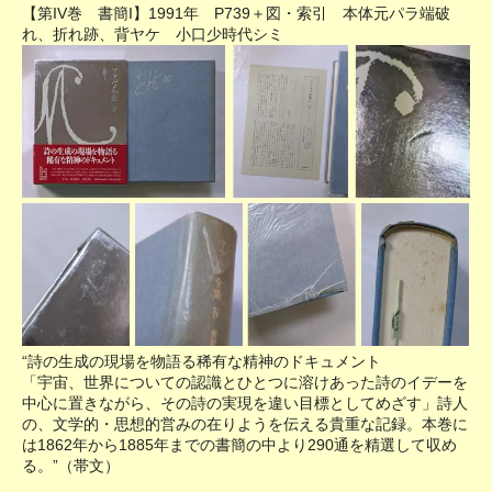
【第IV巻 書簡I】1991年 P739＋図・索引 本体元パラ端破
れ、折れ跡、背ヤケ 小口少時代シミ
“詩の生成の現場を物語る稀有な精神のドキュメント
「宇宙、世界についての認識とひとつに溶けあった詩のイデーを
中心に置きながら、その詩の実現を違い目標としてめざす」詩人
の、文学的・思想的営みの在りようを伝える貴重な記録。本巻に
は1862年から1885年までの書簡の中より290通を精選して収め
る。”（帯文）