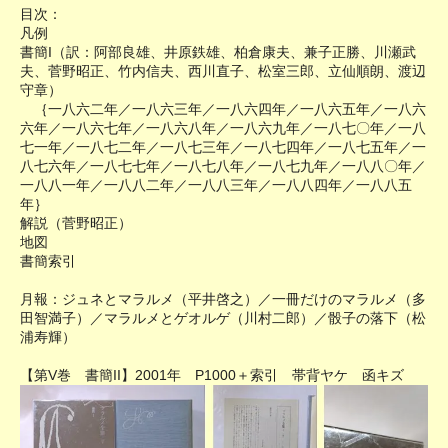
目次：
凡例
書簡I（訳：阿部良雄、井原鉄雄、柏倉康夫、兼子正勝、川瀬武
夫、菅野昭正、竹内信夫、西川直子、松室三郎、立仙順朗、渡辺
守章）
｛一八六二年／一八六三年／一八六四年／一八六五年／一八六
六年／一八六七年／一八六八年／一八六九年／一八七〇年／一八
七一年／一八七二年／一八七三年／一八七四年／一八七五年／一
八七六年／一八七七年／一八七八年／一八七九年／一八八〇年／
一八八一年／一八八二年／一八八三年／一八八四年／一八八五
年｝
解説（菅野昭正）
地図
書簡索引
月報：ジュネとマラルメ（平井啓之）／一冊だけのマラルメ（多
田智満子）／マラルメとゲオルゲ（川村二郎）／骰子の落下（松
浦寿輝）
【第V巻 書簡II】2001年 P1000＋索引 帯背ヤケ 函キズ