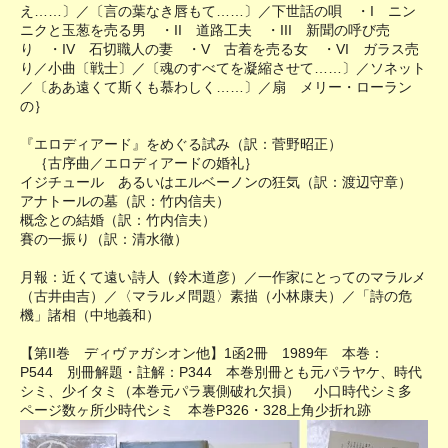
え……〕／〔言の葉なき唇もて……〕／下世話の唄 ・I ニン
ニクと玉葱を売る男 ・II 道路工夫 ・III 新聞の呼び売
り ・IV 石切職人の妻 ・V 古着を売る女 ・VI ガラス売
り／小曲〔戦士〕／〔魂のすべてを凝縮させて……〕／ソネット
／〔ああ遠くて斯くも慕わしく……〕／扇 メリー・ローラン
の｝
『エロディアード』をめぐる試み（訳：菅野昭正）
｛古序曲／エロディアードの婚礼｝
イジチュール あるいはエルベーノンの狂気（訳：渡辺守章）
アナトールの墓（訳：竹内信夫）
概念との結婚（訳：竹内信夫）
賽の一振り（訳：清水徹）
月報：近くて遠い詩人（鈴木道彦）／一作家にとってのマラルメ
（古井由吉）／〈マラルメ問題〉素描（小林康夫）／「詩の危
機」諸相（中地義和）
【第II巻 ディヴァガシオン他】1函2冊 1989年 本巻：
P544 別冊解題・註解：P344 本巻別冊とも元パラヤケ、時代
シミ、少イタミ（本巻元パラ裏側破れ欠損） 小口時代シミ多
ページ数ヶ所少時代シミ 本巻P326・328上角少折れ跡