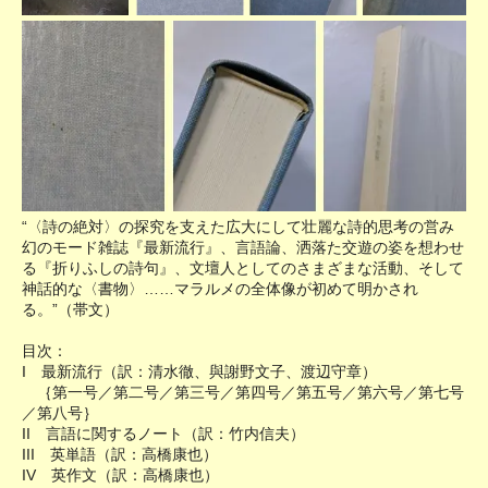
“〈詩の絶対〉の探究を支えた広大にして壮麗な詩的思考の営み
幻のモード雑誌『最新流行』、言語論、洒落た交遊の姿を想わせ
る『折りふしの詩句』、文壇人としてのさまざまな活動、そして
神話的な〈書物〉……マラルメの全体像が初めて明かされ
る。”（帯文）
目次：
I 最新流行（訳：清水徹、與謝野文子、渡辺守章）
｛第一号／第二号／第三号／第四号／第五号／第六号／第七号
／第八号｝
II 言語に関するノート（訳：竹内信夫）
III 英単語（訳：高橋康也）
IV 英作文（訳：高橋康也）