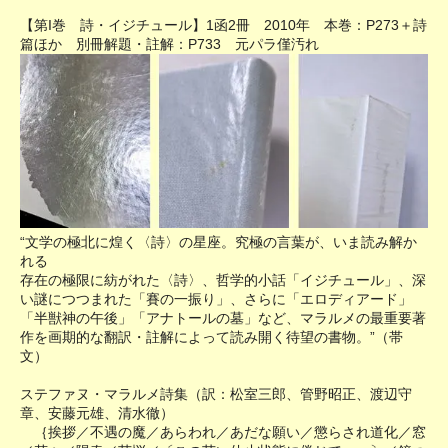
【第I巻 詩・イジチュール】1函2冊 2010年 本巻：P273＋詩
篇ほか 別冊解題・註解：P733 元パラ僅汚れ
“文学の極北に煌く〈詩〉の星座。究極の言葉が、いま読み解か
れる
存在の極限に紡がれた〈詩〉、哲学的小話「イジチュール」、深
い謎につつまれた「賽の一振り」、さらに「エロディアード」
「半獣神の午後」「アナトールの墓」など、マラルメの最重要著
作を画期的な翻訳・註解によって読み開く待望の書物。”（帯
文）
ステファヌ・マラルメ詩集（訳：松室三郎、管野昭正、渡辺守
章、安藤元雄、清水徹）
｛挨拶／不遇の魔／あらわれ／あだな願い／懲らされ道化／窓