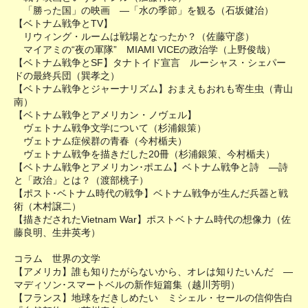
「勝った国」の映画 ―「水の季節」を観る（石坂健治）
【ベトナム戦争とTV】
リウィング・ルームは戦場となったか？（佐藤守彦）
マイアミの“夜の軍隊” MIAMI VICEの政治学（上野俊哉）
【ベトナム戦争とSF】タナトイド宣言 ルーシャス・シェパー
ドの最終兵団（巽孝之）
【ベトナム戦争とジャーナリズム】おまえもおれも寄生虫（青山
南）
【ベトナム戦争とアメリカン・ノヴェル】
ヴェトナム戦争文学について（杉浦銀策）
ヴェトナム症候群の青春（今村楯夫）
ヴェトナム戦争を描きだした20冊（杉浦銀策、今村楯夫）
【ベトナム戦争とアメリカン･ポエム】ベトナム戦争と詩 ―詩
と「政治」とは？（渡部桃子）
【ポスト･ベトナム時代の戦争】ベトナム戦争が生んだ兵器と戦
術（木村譲二）
【描きだされたVietnam War】ポストベトナム時代の想像力（佐
藤良明、生井英考）
コラム 世界の文学
【アメリカ】誰も知りたがらないから、オレは知りたいんだ ―
マディソン･スマートベルの新作短篇集（越川芳明）
【フランス】地球をだきしめたい ミシェル・セールの信仰告白