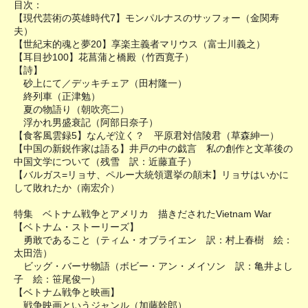
目次：
【現代芸術の英雄時代7】モンパルナスのサッフォー（金関寿
夫）
【世紀末的魂と夢20】享楽主義者マリウス（富士川義之）
【耳目抄100】花菖蒲と橋殿（竹西寛子）
【詩】
砂上にて／デッキチェア（田村隆一）
終列車（正津勉）
夏の物語り（朝吹亮二）
浮かれ男盛衰記（阿部日奈子）
【食客風雲録5】なんぞ泣く？ 平原君対信陵君（草森紳一）
【中国の新鋭作家は語る】井戸の中の戯言 私の創作と文革後の
中国文学について（残雪 訳：近藤直子）
【バルガス=リョサ、ペルー大統領選挙の顛末】リョサはいかに
して敗れたか（南宏介）
特集 ベトナム戦争とアメリカ 描きだされたVietnam War
【ベトナム・ストーリーズ】
勇敢であること（ティム・オブライエン 訳：村上春樹 絵：
太田浩）
ビッグ・バーサ物語（ボビー・アン・メイソン 訳：亀井よし
子 絵：笹尾俊一）
【ベトナム戦争と映画】
戦争映画というジャンル（加藤幹郎）