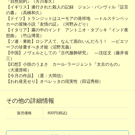
『自然契約』（芳川泰久）
【イギリス】遂行された殺人の記録 ジョン・バンヴィル『証言
の書』（高橋和久）
【ドイツ】トランジットはユーモアの発祥地 ―トルステンベッ
カーの冒険小説『友情の証』（河野みどり）
【イタリア】霧の中のインド アントニオ・タブッキ『インド夜
想曲』（竹山博英）
【ソ連・東欧】ロシア人て、なんて面白いんだろう！ ―ピエツ
ーフの珍重すべき才能（沼野充義）
【中国】ノヴェルとしての『古代服飾研究』 ―沈従文（藤井省
三）
【幻想】小技のうまさ カール･ラージェント『太古のもの』
（大瀧啓裕）
【今月の作品】（選：大岡信）
【われ発見せり】オペレッタの現実性（田辺秀樹）
その他の詳細情報
販売価格
800円(税込)