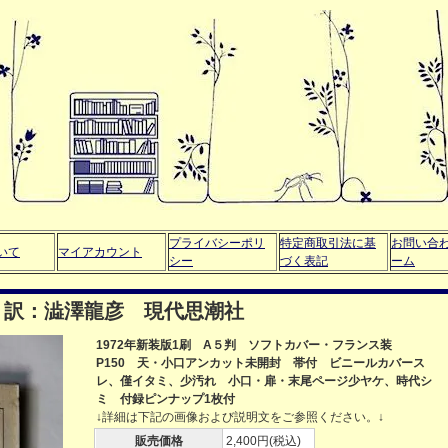
プライバシーポリ
特定商取引法に基
お問い合
いて
マイアカウント
シー
づく表記
ーム
 訳：澁澤龍彦 現代思潮社
1972年新装版1刷 A５判 ソフトカバー・フランス装
P150 天・小口アンカット未開封 帯付 ビニールカバース
レ、僅イタミ、少汚れ 小口・扉・末尾ページ少ヤケ、時代シ
ミ 付録ピンナップ1枚付
↓詳細は下記の画像および説明文をご参照ください。↓
販売価格
2,400円(税込)