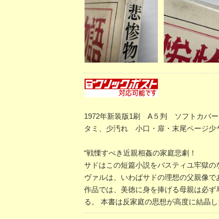
1972年新装版1刷 A５判 ソフトカ
タミ、少汚れ 小口・扉・末尾ページ少
“戦慄すべき近親相姦の家庭悲劇！
サドはこの短篇小説をバスティユ牢獄のな
ヴァルは、いわばサドの理想の父親像で
作品では、美徳に身を捧げる母親は必ず
る。 本書は反家庭の思想が高度に結晶し