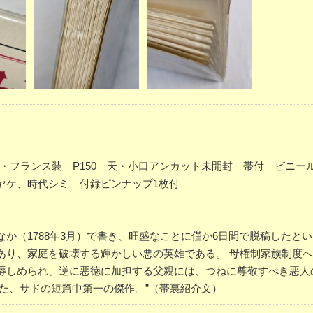
バー・フランス装 P150 天・小口アンカット未開封 帯付 ビニー
ヤケ、時代シミ 付録ピンナップ1枚付
か（1788年3月）で書き、旺盛なことに僅か6日間で脱稿したとい
あり、家庭を破壊する輝かしい悪の英雄である。 母権制家族制度
辱しめられ、逆に悪徳に加担する父親には、つねに尊敬すべき悪人
た、サドの短篇中第一の傑作。”（帯裏紹介文）