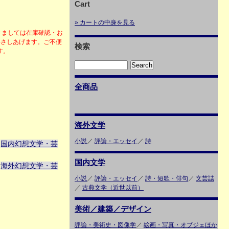
Cart
» カートの中身を見る
きましては在庫確認・お
絡さしあげます。ご不便
検索
ます。
全商品
海外文学
小説
／
評論・エッセイ
／
詩
国内幻想文学・芸
＞
国内文学
海外幻想文学・芸
＞
小説
／
評論・エッセイ
／
詩・短歌・俳句
／
文芸誌
／
古典文学（近世以前）
美術／建築／デザイン
評論・美術史・図像学
／
絵画・写真・オブジェほか