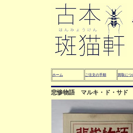
ホーム
ご注文の手順
買取につ
悲惨物語 マルキ・ド・サド