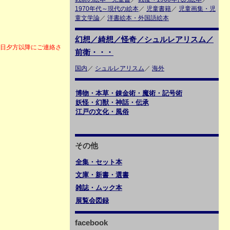
1970年代～現代の絵本
／
児童書籍
／
児童画集・児
童文学論
／
洋書絵本・外国語絵本
幻想／綺想／怪奇／シュルレアリスム／
6日夕方以降にご連絡さ
前衛・・・
国内
／
シュルレアリスム
／
海外
博物・本草・錬金術・魔術・記号術
妖怪・幻獣・神話・伝承
江戸の文化・風俗
その他
全集・セット本
文庫・新書・選書
雑誌・ムック本
展覧会図録
facebook