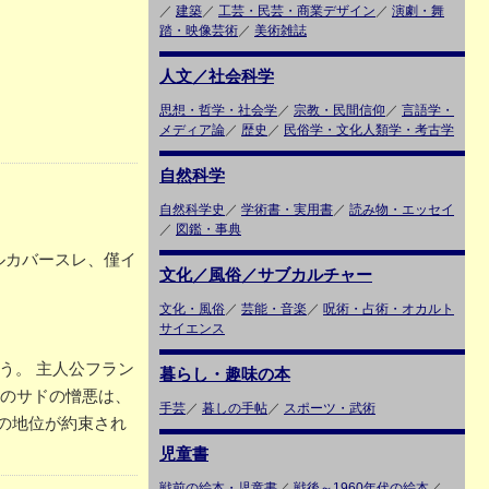
／
建築
／
工芸・民芸・商業デザイン
／
演劇・舞
踏・映像芸術
／
美術雑誌
人文／社会科学
思想・哲学・社会学
／
宗教・民間信仰
／
言語学・
メディア論
／
歴史
／
民俗学・文化人類学・考古学
自然科学
自然科学史
／
学術書・実用書
／
読み物・エッセイ
／
図鑑・事典
ルカバースレ、僅イ
文化／風俗／サブカルチャー
文化・風俗
／
芸能・音楽
／
呪術・占術・オカルト
サイエンス
う。 主人公フラン
暮らし・趣味の本
へのサドの憎悪は、
手芸
／
暮しの手帖
／
スポーツ・武術
の地位が約束され
児童書
戦前の絵本・児童書
／
戦後～1960年代の絵本
／