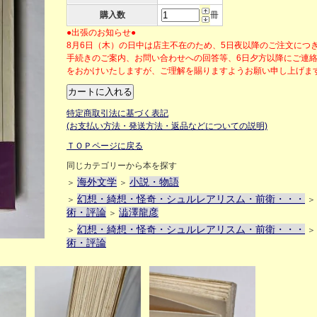
購入数
冊
●出張のお知らせ●
8月6日（木）の日中は店主不在のため、5日夜以降のご注文につ
手続きのご案内、お問い合わせへの回答等、6日夕方以降にご連
をおかけいたしますが、ご理解を賜りますようお願い申し上げ
特定商取引法に基づく表記
(お支払い方法・発送方法・返品などについての説明)
ＴＯＰページに戻る
同じカテゴリーから本を探す
海外文学
小説・物語
＞
＞
幻想・綺想・怪奇・シュルレアリスム・前衛・・・
＞
術・評論
澁澤龍彦
＞
幻想・綺想・怪奇・シュルレアリスム・前衛・・・
＞
術・評論