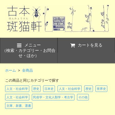
メニュー
カートを見る
（検索・カテゴリー・お問合
せ・ほか）
ホーム
>
全商品
この商品と同じカテゴリーで探す
人文・社会科学
歴史
日本史
人文・社会科学
歴史
世界史
人文・社会科学
民俗学・文化人類学・考古学
その他
文庫、新書、選書