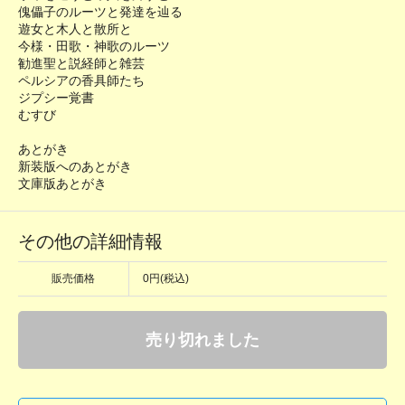
傀儡子のルーツと発達を辿る
遊女と木人と散所と
今様・田歌・神歌のルーツ
勧進聖と説経師と雑芸
ペルシアの香具師たち
ジプシー覚書
むすび
あとがき
新装版へのあとがき
文庫版あとがき
その他の詳細情報
販売価格
0円(税込)
売り切れました