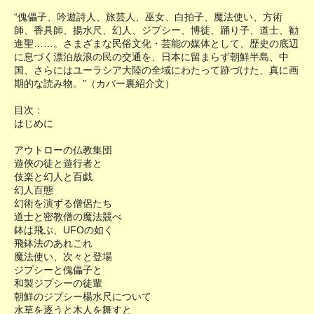
“傀儡子、吟遊詩人、旅芸人、巫女、白拍子、魔法使い、方術
師、香具師、揚水尺、幻人、ジプシー、博徒、踊り子、道士、勧
進聖……。さまざまな民俗文化・芸能の媒体として、歴史の底辺
に息づく漂泊放浪の民の交通を、日本に留まらず朝鮮半島、中
国、さらにはユーラシア大陸の全域にわたって跡づけた、真に画
期的な読み物。”（カバー裏紹介文）
目次：
はじめに
アウトローの仏教集団
遊俠の徒と遊行者と
伎楽と幻人と百戯
幻人百態
幻術を演ずる僧侶たち
道士と密教僧の魔法競べ
鉢は飛ぶ、UFOの如く
飛鉢法のあれこれ
魔法使い、次々と登場
ジプシーと傀儡子と
和製ジプシーの徒輩
朝鮮のジプシー楊水尺について
水草を逐うと木人を舞すと