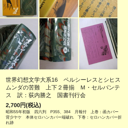
世界幻想文学大系16 ペルシーレスとシヒス
ムンダの苦難 上下２冊揃 Ｍ・セルバンテ
ス 訳：荻内勝之 国書刊行会
2,700円(税込)
昭和55年初版 四六判 P355、384 月報付 上巻：函カバー
背少ヤケ 本体セロハンカバー端破れ 下巻：セロハンカバー折
れ跡