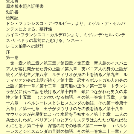
査定書
原本版本照合証明書
勅許書
檢閱証
ドン・フランシスコ・デ･ウルビーナより、ミゲル・デ・セルバ
ンテスによせる、墓碑銘
ルイス･フランシスコ・カルデロンより、ミゲル･デ･セルバンテ
ス･サペドラの墓前にたむける、ソネート
レモス伯爵への献辞
序
第一巻
第一章／第二章／第三章／第四章／第五章 蛮人島のイスパニ
ア人が客に聞かせた身の上話／第六章 夷パニア人の身の上話が
続く／第七章／第八章 ルティリオが身の上を語る／第九章 ル
ティリオの身の上話が続く／第十章 恋するポルトガル人の身の
上話／第十一章／第十二章 渡海船の正体／第十三章 トランシ
ラが父に代って話を続ける／第十四章 鎖につながれた男女の素
性／第十五章 （この大いなる物語、その第一巻第十五章）／第
十六章 （ペルシーレスとシヒスムンダの物語、その第一巻第十
六章）／第十七章 王子がタウリサのその後を語る／第十八章
マウリシオが占星術によって水難を予知する／第十九章 二人の
兵士のしわざ。ペリアンドロとアウリステラはふたたび離ればな
れになる／第二十章 深雪の島での珍事／第二十一章 （ペルシ
ーレスとシヒスムンダの苦難の物語、その第一巻第二十一章）／