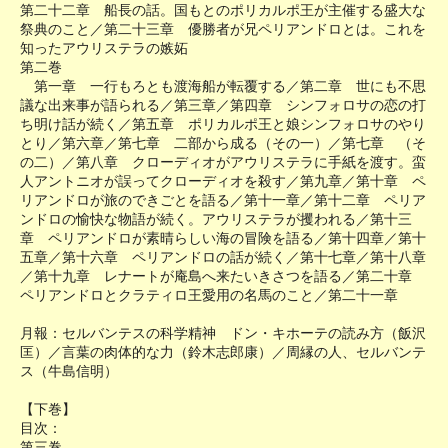
第二十二章 船長の話。国もとのポリカルポ王が主催する盛大な
祭典のこと／第二十三章 優勝者が兄ペリアンドロとは。これを
知ったアウリステラの嫉妬
第二巻
第一章 一行もろとも渡海船が転覆する／第二章 世にも不思
議な出来事が語られる／第三章／第四章 シンフォロサの恋の打
ち明け話が続く／第五章 ポリカルポ王と娘シンフォロサのやり
とり／第六章／第七章 二部から成る（その一）／第七章 （そ
の二）／第八章 クローディオがアウリステラに手紙を渡す。蛮
人アントニオが誤ってクローディオを殺す／第九章／第十章 ペ
リアンドロが旅のできごとを語る／第十一章／第十二章 ペリア
ンドロの愉快な物語が続く。アウリステラが攫われる／第十三
章 ペリアンドロが素晴らしい海の冒険を語る／第十四章／第十
五章／第十六章 ペリアンドロの話が続く／第十七章／第十八章
／第十九章 レナートが庵島へ来たいきさつを語る／第二十章
ペリアンドロとクラティロ王愛用の名馬のこと／第二十一章
月報：セルバンテスの科学精神 ドン・キホーテの読み方（飯沢
匡）／言葉の肉体的な力（鈴木志郎康）／周縁の人、セルバンテ
ス（牛島信明）
【下巻】
目次：
第三巻