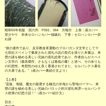
昭和55年初版 四六判 P355、384 月報付 上巻：函カバー
背少ヤケ 本体セロハンカバー端破れ 下巻：セロハンカバー折
れ跡
“彼の遺作であり、反宗教改革運動のプロパガンダ文学として十
七世紀スペインで量産された巡礼小説の形式を借りた本書は、来
歴の謎を秘める美しい兄妹の巡礼絵巻であり、作者自らがスペイ
ン文学の《最高傑作、さもなくば最低の書》と述べ、その余りも
の幻想性、奇想性のゆえ長く看過されてきた、セルバンテス暴生
の大著である。”（函カバー裏紹介文より）
【上巻】
“蛮族、海賊、魔女の跋扈する極北の氷海から聖地ローマへ、来
歴の謎を秘める美しい兄妹のバロック的大巡礼奇譚―セルバンテ
ス絶筆の幻想小説！”（函カバー紹介文）
目次：