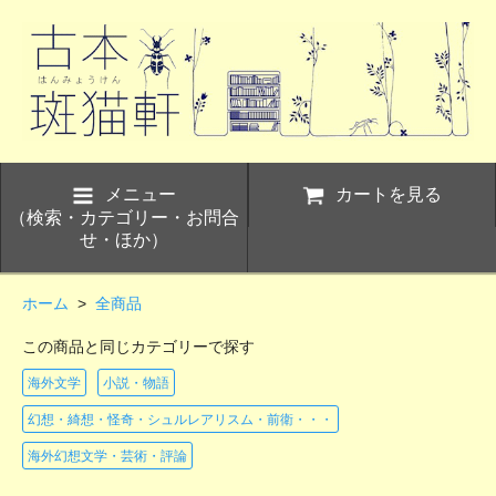
メニュー
カートを見る
（検索・カテゴリー・お問合
せ・ほか）
ホーム
>
全商品
この商品と同じカテゴリーで探す
海外文学
小説・物語
幻想・綺想・怪奇・シュルレアリスム・前衛・・・
海外幻想文学・芸術・評論