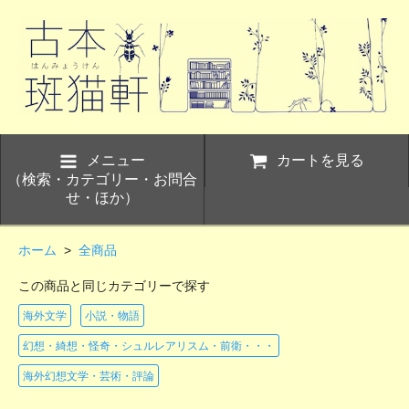
メニュー
カートを見る
（検索・カテゴリー・お問合
せ・ほか）
ホーム
>
全商品
この商品と同じカテゴリーで探す
海外文学
小説・物語
幻想・綺想・怪奇・シュルレアリスム・前衛・・・
海外幻想文学・芸術・評論