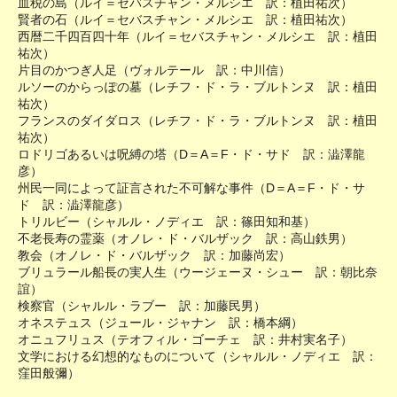
血税の島（ルイ＝セバスチャン・メルシエ 訳：植田祐次）
賢者の石（ルイ＝セバスチャン・メルシエ 訳：植田祐次）
西暦二千四百四十年（ルイ＝セバスチャン・メルシエ 訳：植田
祐次）
片目のかつぎ人足（ヴォルテール 訳：中川信）
ルソーのからっぽの墓（レチフ・ド・ラ・ブルトンヌ 訳：植田
祐次）
フランスのダイダロス（レチフ・ド・ラ・ブルトンヌ 訳：植田
祐次）
ロドリゴあるいは呪縛の塔（D＝A＝F・ド・サド 訳：澁澤龍
彦）
州民一同によって証言された不可解な事件（D＝A＝F・ド・サ
ド 訳：澁澤龍彦）
トリルビー（シャルル・ノディエ 訳：篠田知和基）
不老長寿の霊薬（オノレ・ド・バルザック 訳：高山鉄男）
教会（オノレ・ド・バルザック 訳：加藤尚宏）
ブリュラール船長の実人生（ウージェーヌ・シュー 訳：朝比奈
誼）
検察官（シャルル・ラブー 訳：加藤民男）
オネステュス（ジュール・ジャナン 訳：橋本綱）
オニュフリュス（テオフィル・ゴーチェ 訳：井村実名子）
文学における幻想的なものについて（シャルル・ノディエ 訳：
窪田般彌）