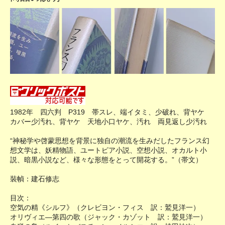
1982年 四六判 P319 帯スレ、端イタミ、少破れ、背ヤケ
カバー少汚れ、背ヤケ 天地小口ヤケ、汚れ 両見返し少汚れ
“神秘学や啓蒙思想を背景に独自の潮流を生みだしたフランス幻
想文学は、妖精物語、ユートピア小説、空想小説、オカルト小
説、暗黒小説など、様々な形態をとって開花する。”（帯文）
裝幀：建石修志
目次：
空気の精《シルフ》（クレビヨン・フィス 訳：鷲見洋一）
オリヴィエ―第四の歌（ジャック・カゾット 訳：鷲見洋一）