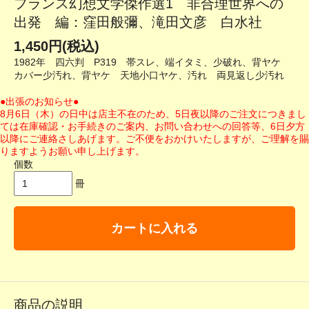
フランス幻想文学傑作選1 非合理世界への
出発 編：窪田般彌、滝田文彦 白水社
1,450円(税込)
1982年 四六判 P319 帯スレ、端イタミ、少破れ、背ヤケ
カバー少汚れ、背ヤケ 天地小口ヤケ、汚れ 両見返し少汚れ
●出張のお知らせ●
8月6日（木）の日中は店主不在のため、5日夜以降のご注文につきまし
ては在庫確認・お手続きのご案内、お問い合わせへの回答等、6日夕方
以降にご連絡さしあげます。ご不便をおかけいたしますが、ご理解を賜
りますようお願い申し上げます。
個数
冊
カートに入れる
商品の説明