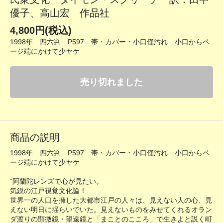
優子、高山宏 作品社
4,800円(税込)
1998年 四六判 P597 帯・カバー・小口僅汚れ 小口からペ
ージ端にかけて少ヤケ
売り切れました
商品の説明
1998年 四六判 P597 帯・カバー・小口僅汚れ 小口からペ
ージ端にかけて少ヤケ
“阿蘭陀レンズで心が見たい。
気鋭の江戸視覚文化論！
世界一の人口を擁した大都市江戸の人々は、見えない人の心、見
えない明日に揺らいでいた。見えないものをみせてくれるオラン
ダ渡りの顕微鏡・望遠鏡と「まことのこころ」で生きよと説く町