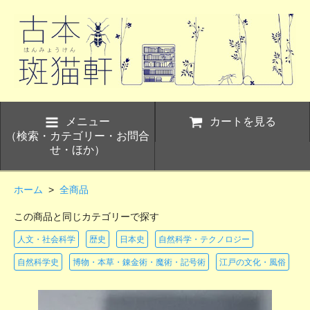
メニュー
カートを見る
（検索・カテゴリー・お問合
せ・ほか）
ホーム
>
全商品
この商品と同じカテゴリーで探す
人文・社会科学
歴史
日本史
自然科学・テクノロジー
自然科学史
博物・本草・錬金術・魔術・記号術
江戸の文化・風俗