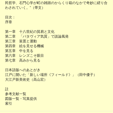
民哲学、石門心学が町の雑踏のからくり箱のなかで奇妙に縒り合
わされていく。”（帯文）
目次：
序章
第一章 十八世紀の貿易と文化
第二章 「バタヴィア気質」で談論風発
第三章 装置と運動
第四章 絵を見せる機械
第五章 中を見る
第六章 レンズこそ眼目
第七章 高みから見る
日本語版へのあとがき
江戸に開いた「新しい場所《フィールド》」（田中優子）
大江戸新美術史（高山宏）
註
参考文献一覧
図版一覧・写真提供
索引