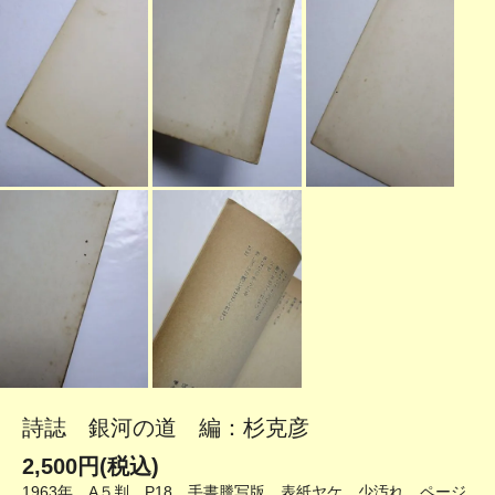
詩誌 銀河の道 編：杉克彦
2,500円(税込)
1963年 A５判 P18 手書謄写版 表紙ヤケ、少汚れ ページ