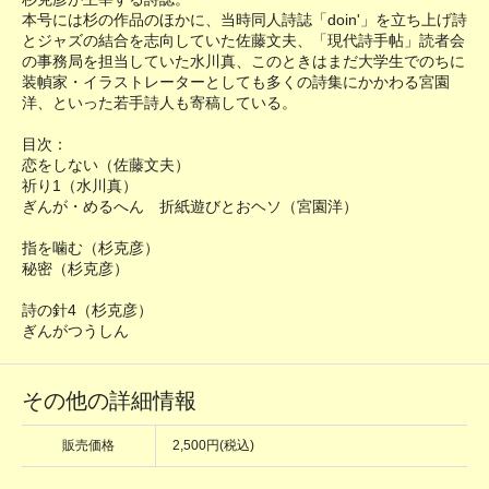
本号には杉の作品のほかに、当時同人詩誌「doin'」を立ち上げ詩
とジャズの結合を志向していた佐藤文夫、「現代詩手帖」読者会
の事務局を担当していた水川真、このときはまだ大学生でのちに
装幀家・イラストレーターとしても多くの詩集にかかわる宮園
洋、といった若手詩人も寄稿している。
目次：
恋をしない（佐藤文夫）
祈り1（水川真）
ぎんが・めるへん 折紙遊びとおヘソ（宮園洋）
指を噛む（杉克彦）
秘密（杉克彦）
詩の針4（杉克彦）
ぎんがつうしん
その他の詳細情報
販売価格
2,500円(税込)