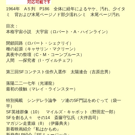
1964年 A５判 P186 全体に経年によるヤケ、汚れ、少イタ
ミ 背および末尾ページノド部少濡れシミ 末尾ページ汚れ
目次：
本格宇宙小説 大宇宙（ロバート・A・ハインライン）
閉鎖回路（ロバート・シェクリイ）
種の起源（キャサリン・マクリーン）
真夜中の祭壇（C・M・コーンブルース）
人間 ―探究者（I・ヴィルチェフ）
第三回SFコンテスト佳作入選作 太陽連合（吉原忠男）
落陽二二一七年（光瀬龍）
最初の接触（マレイ・ラインスター）
特別掲載 シンデレラ論争 ソ連のSF門誌をめぐって（袋一
平）
SF英雄群像（10） マイルズ・キャボット（野田宏一郎）
SFを創る人々 その14 斎藤守弘氏（大伴昌司）
マガジン走査線（8）（伊藤典夫）
新着映画紹介『私はかもめ』
新発売LP紹介『SFミュージック』