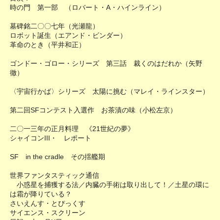
時の門 第一部 （ロバート・A・ハインライン）
墓碑銘二〇〇七年（光瀬龍）
ロボット誕生（エアンド・ビンダー）
革命のとき（平井和正）
ゴンドー・ゴロー・シリーズ 第三話 裁くのはだれか（矢野
徹）
〈宇宙行かば〉シリーズ 太陽に挑む（マレイ・ラインスター）
第二回SFコンテスト入選作 お茶漬の味（小松左京）
二〇一三年の正月料理 《21世紀の夢》
シャイコンIII・ レポート
SF in the cradle その揺艦期
世界ファンタスティック通信
小惑星を捕獲する法／内臓の手術は取り出して！／土星の環に
は霜が降りている？
さいえんす・とぴっくす
サイエンス・スクリーン