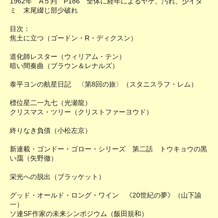
1962年 A５判 P186 全体に経年によるヤケ、汚れ、少イタ
ミ 末尾綴じ部少破れ
目次：
焦土に立つ（ゴードン・R・ディクスン）
道化師レスター（ウィリアム・テン）
暗い間奏曲（ブラウン＆レナルズ）
泰平ヨンの航星日記 〈第8回の旅〉（スタニスラフ・レム）
標位星二一九七（光瀬龍）
クリスマス・ツリー（クリストファーヨウド）
終りなき負債（小松左京）
新連載・ゴンドー・ゴロー・シリーズ 第二話 トウキョウの黒
い靄（矢野徹）
栄光への脱出（ブラッケット）
グッド・オールド・ロング・ワイン 《20世紀の夢》（山下諭
一）
ソ連SF作家の未来シンポジウム（飯田規和）