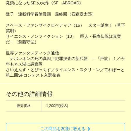
発禁になったSF の大作《SF ABROAD》
迷子 連載科学冒険漫画 最終回（石森章太郎）
スペース・ファンサイクロペディア（16） スター誕生！（草下
英明）
サイエンス・ノンフィクション（13） 巨人・長寿伝説は真実
だ！（斎藤守弘）
世界ファンタスティック通信
ナポレオンの死の真因／犯罪捜査の新兵器 ―『声紋』！／今
年もネス湖に調査隊
さいえんす・とぴっくす／サイエンス・スクリ－ン／てれぽーと
第二回SFコンテスト入選発表
その他の詳細情報
販売価格
1,200円(税込)
この商品を友達に教える