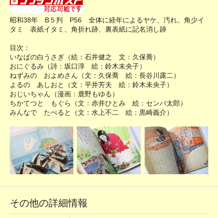
昭和38年 B５判 P56 全体に経年によるヤケ、汚れ、角少イ
タミ 表紙イタミ、角折れ跡、裏表紙に記名消し跡
目次：
いなばの白うさぎ（絵：石井健之 文：久保喬）
おにぐるみ（詩：坂口淳 絵：鈴木未央子）
ねずみの およめさん（文：久保喬 絵：長谷川露二）
よるの あしおと（文：平井芳夫 絵：鈴木未央子）
おじいちゃん（漫画：鹿野もゆる）
ちかてつと もぐら（文：赤井ひとみ 絵：センバ太郎）
みんなで たべると（文：水上不二 絵：黒崎義介）
その他の詳細情報