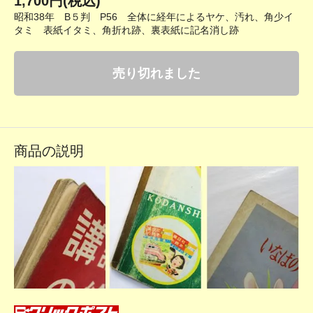
1,700円(税込)
昭和38年 B５判 P56 全体に経年によるヤケ、汚れ、角少イ
タミ 表紙イタミ、角折れ跡、裏表紙に記名消し跡
売り切れました
商品の説明