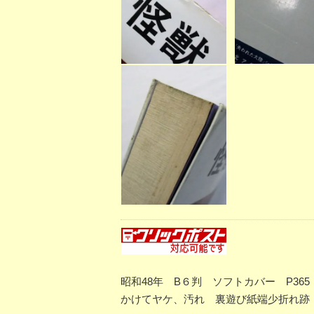
昭和48年 B６判 ソフトカバー P3
かけてヤケ、汚れ 裏遊び紙端少折れ跡