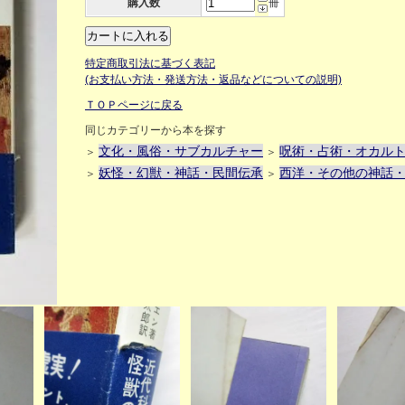
購入数
冊
特定商取引法に基づく表記
(お支払い方法・発送方法・返品などについての説明)
ＴＯＰページに戻る
同じカテゴリーから本を探す
文化・風俗・サブカルチャー
呪術・占術・オカル
＞
＞
妖怪・幻獣・神話・民間伝承
西洋・その他の神話
＞
＞