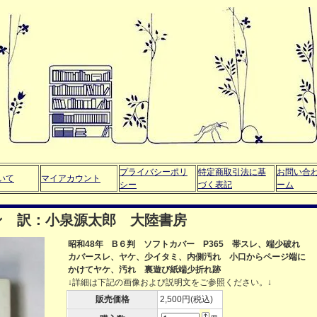
プライバシーポリ
特定商取引法に基
お問い合
いて
マイアカウント
シー
づく表記
ーム
ン 訳：小泉源太郎 大陸書房
昭和48年 B６判 ソフトカバー P365 帯スレ、端少破れ
カバースレ、ヤケ、少イタミ、内側汚れ 小口からページ端に
かけてヤケ、汚れ 裏遊び紙端少折れ跡
↓詳細は下記の画像および説明文をご参照ください。↓
販売価格
2,500円(税込)