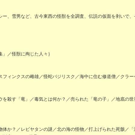
シー、雪男など、古今東西の怪獣を全調査、伝説の仮面を剥いで、
集」／怪獣に殉じた人々｝
フィンクスの雌雄／怪蛇バジリスク／海中に住む修道僧／クラー
を殺す「竜」／毒気とは何か？／売られた「竜の子」／地底の世
体か？／レビヤタンの謎／北の海の怪物／打上げられた死骸／「