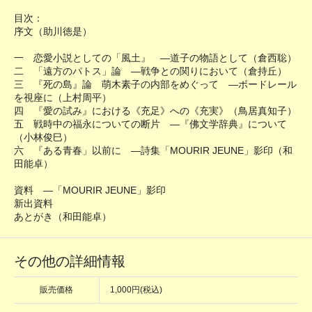
目次：
序文（助川徳是）
一 恋愛小説としての「風土』 ―道子の物語として（倉西聡）
二 「遠方のパトス」論 ―戦争との関りにおいて（倉持丘）
三 『死の島』論 萌木素子の内部をめぐって ―ボードレール
を視座に（上村周平）
四 『愛の試み』における《充足》への《充実》（鳥居真知子）
五 戦時中の福永についての断片 ―『佛文学辞典』について
（小林俊巳）
六 『ある青春」以前に ―詩集「MOURIR JEUNE」影印（和
田能卓）
資料 ―「MOURIR JEUNE」影印
新出資料
あとがき（和田能卓）
その他の詳細情報
販売価格
1,000円(税込)