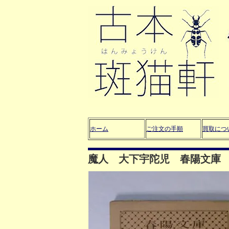
ホーム
ご注文の手順
買取につ
魔人 大下宇陀児 春陽文庫