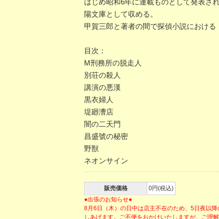
はじめ昭和6年に連載ものとして発表さ
陽文庫として収める。
甲賀三郎と著者の間で探偵小説における
目次：
M刑務所の脱走人
別荘の殺人
講演の悪漢
黒衣婦人
堤廻漕店
闇の二天門
昌盛號の秘密
野獣
ネオンサイン
販売価格
0円(税込)
●出張のお知らせ●
8月6日（木）の日中は店主不在のため、5日夜以
しあげます。ご不便をおかけいたしますが、ご理