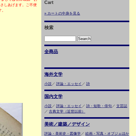
Cart
絡さしあげます。ご不便
ます。
» カートの中身を見る
検索
全商品
海外文学
小説
／
評論・エッセイ
／
詩
国内文学
小説
／
評論・エッセイ
／
詩・短歌・俳句
／
文芸誌
／
古典文学（近世以前）
美術／建築／デザイン
評論・美術史・図像学
／
絵画・写真・オブジェほか