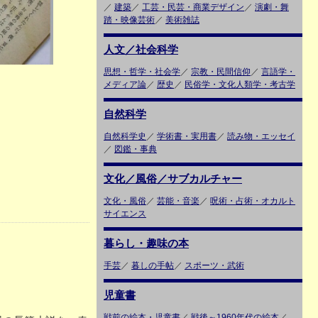
／
建築
／
工芸・民芸・商業デザイン
／
演劇・舞
踏・映像芸術
／
美術雑誌
人文／社会科学
思想・哲学・社会学
／
宗教・民間信仰
／
言語学・
メディア論
／
歴史
／
民俗学・文化人類学・考古学
自然科学
自然科学史
／
学術書・実用書
／
読み物・エッセイ
／
図鑑・事典
文化／風俗／サブカルチャー
文化・風俗
／
芸能・音楽
／
呪術・占術・オカルト
サイエンス
暮らし・趣味の本
手芸
／
暮しの手帖
／
スポーツ・武術
児童書
戦前の絵本・児童書
／
戦後～1960年代の絵本
／