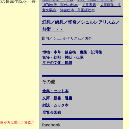
児の長篇小説を、春
1970年代～現代の絵本
／
児童書籍
／
児童画集・児
童文学論
／
洋書絵本・外国語絵本
幻想／綺想／怪奇／シュルレアリスム／
前衛・・・
国内
／
シュルレアリスム
／
海外
博物・本草・錬金術・魔術・記号術
妖怪・幻獣・神話・伝承
江戸の文化・風俗
その他
全集・セット本
文庫・新書・選書
雑誌・ムック本
展覧会図録
6日夕方以降にご連絡さ
facebook