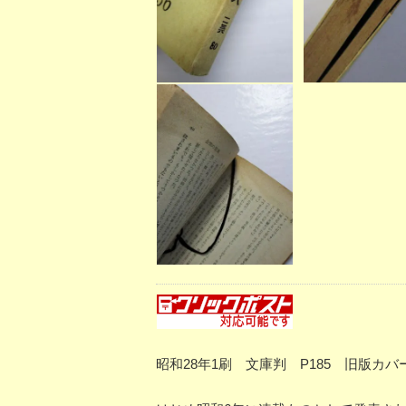
昭和28年1刷 文庫判 P185 旧版カ