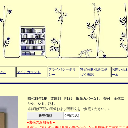
プライバシーポリ
特定商取引法に基
お問い合
いて
マイアカウント
シー
づく表記
ーム
昭和28年1刷 文庫判 P185 旧版カバーなし 帯付 全体に
ヤケ、シミ、汚れ
↓詳細は下記の画像および説明文をご参照ください。↓
販売価格
0円(税込)
●出張のお知らせ●
8月6日（木）の日中は店主不在のため、5日夜以降のご注文につ