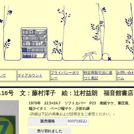
プライバシーポリ
特定商取引法に基
お問い合
いて
マイアカウント
シー
づく表記
ーム
16号 文：藤村澪子 絵：辻村益朗 福音館書店
1970年 22.5×24.7 ソフトカバー P23 表紙ヤケ、筆圧痕、
端少イタミ ページ端ヤケ、少折れ跡
↓詳細は下記の画像および説明文をご参照ください。↓
販売価格
800円(税込)
売り切れました