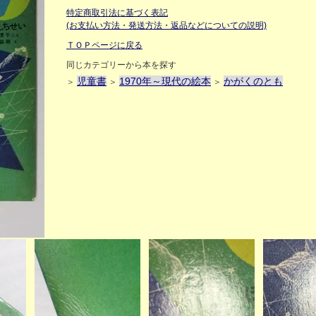
特定商取引法に基づく表記
(お支払い方法・発送方法・返品などについての説明)
ＴＯＰページに戻る
同じカテゴリーから本を探す
児童書
1970年～現代の絵本
かがくのとも
＞
＞
＞