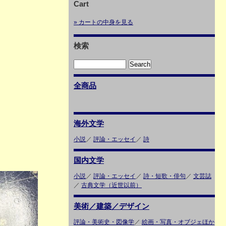
Cart
» カートの中身を見る
検索
全商品
海外文学
小説
／
評論・エッセイ
／
詩
国内文学
小説
／
評論・エッセイ
／
詩・短歌・俳句
／
文芸誌
／
古典文学（近世以前）
美術／建築／デザイン
評論・美術史・図像学
／
絵画・写真・オブジェほか