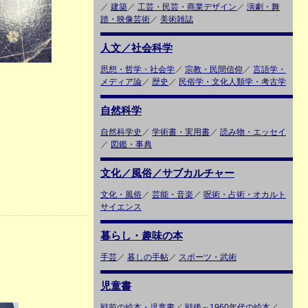
／
建築
／
工芸・民芸・商業デザイン
／
演劇・舞
踏・映像芸術
／
美術雑誌
人文／社会科学
思想・哲学・社会学
／
宗教・民間信仰
／
言語学・
メディア論
／
歴史
／
民俗学・文化人類学・考古学
自然科学
自然科学史
／
学術書・実用書
／
読み物・エッセイ
／
図鑑・事典
文化／風俗／サブカルチャー
文化・風俗
／
芸能・音楽
／
呪術・占術・オカルト
サイエンス
暮らし・趣味の本
手芸
／
暮しの手帖
／
スポーツ・武術
児童書
戦前の絵本・児童書
／
戦後～1960年代の絵本
／