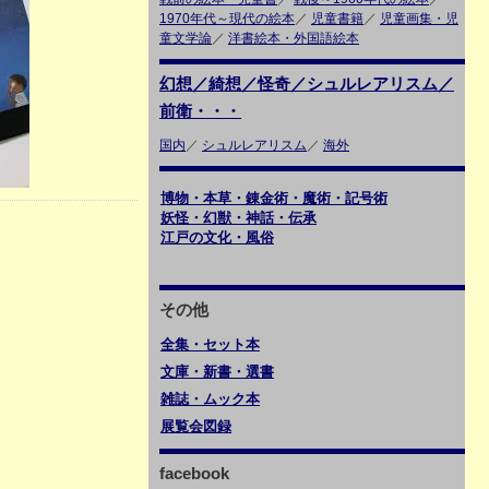
1970年代～現代の絵本
／
児童書籍
／
児童画集・児
童文学論
／
洋書絵本・外国語絵本
幻想／綺想／怪奇／シュルレアリスム／
前衛・・・
国内
／
シュルレアリスム
／
海外
博物・本草・錬金術・魔術・記号術
妖怪・幻獣・神話・伝承
江戸の文化・風俗
その他
全集・セット本
文庫・新書・選書
雑誌・ムック本
展覧会図録
facebook