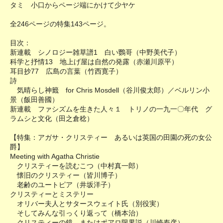
タミ 小口からページ端にかけて少ヤケ
全246ページの特集143ページ。
目次：
新連載 シノロジー雑草譜1 白い鸚哥（中野美代子）
科学と抒情13 地上げ屋は自然の発露（赤瀬川原平）
耳目抄77 広島の言葉（竹西寛子）
詩
気晴らし神籤 for Chris Mosdell（谷川俊太郎）／ベルリン小
景（飯田善國）
新連載 ファシズムを生きた人々１ トリノの一九一〇年代 グ
ラムシと文化（田之倉稔）
【特集：アガサ・クリスティー あるいは英国の田園の死の女公
爵】
Meeting with Agatha Christie
クリスティーを読むこつ（中村真一郎）
懐旧のクリスティー（皆川博子）
老齢のユートピア（井坂洋子）
クリスティーとミステリー
オリバー夫人とサタースウェイト氏（別役実）
そしてみんな引っくり返って（橋本治）
クリスティーの鏡 またはポアロ限界説（川崎寿彦）