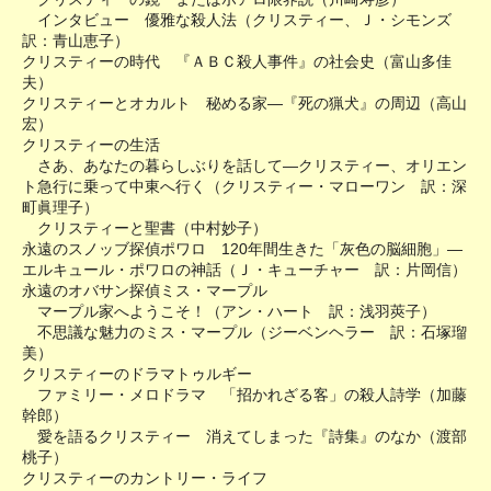
インタビュー 優雅な殺人法（クリスティー、Ｊ・シモンズ
訳：青山恵子）
クリスティーの時代 『ＡＢＣ殺人事件』の社会史（富山多佳
夫）
クリスティーとオカルト 秘める家―『死の猟犬』の周辺（高山
宏）
クリスティーの生活
さあ、あなたの暮らしぶりを話して―クリスティー、オリエン
ト急行に乗って中東へ行く（クリスティー・マローワン 訳：深
町眞理子）
クリスティーと聖書（中村妙子）
永遠のスノッブ探偵ポワロ 120年間生きた「灰色の脳細胞」―
エルキュール・ポワロの神話（Ｊ・キューチャー 訳：片岡信）
永遠のオバサン探偵ミス・マープル
マープル家へようこそ！（アン・ハート 訳：浅羽莢子）
不思議な魅力のミス・マープル（ジーベンヘラー 訳：石塚瑠
美）
クリスティーのドラマトゥルギー
ファミリー・メロドラマ 「招かれざる客」の殺人詩学（加藤
幹郎）
愛を語るクリスティー 消えてしまった『詩集』のなか（渡部
桃子）
クリスティーのカントリー・ライフ