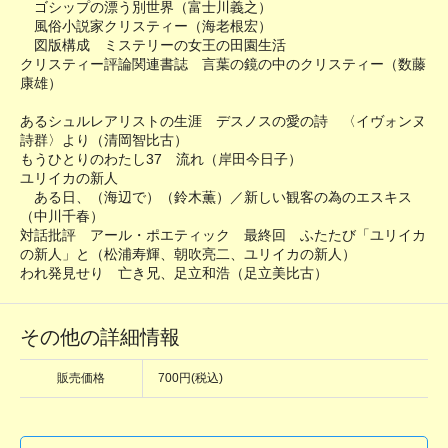
ゴシップの漂う別世界（富士川義之）
風俗小説家クリスティー（海老根宏）
図版構成 ミステリーの女王の田園生活
クリスティー評論関連書誌 言葉の鏡の中のクリスティー（数藤
康雄）
あるシュルレアリストの生涯 デスノスの愛の詩 〈イヴォンヌ
詩群〉より（清岡智比古）
もうひとりのわたし37 流れ（岸田今日子）
ユリイカの新人
ある日、（海辺で）（鈴木薫）／新しい観客の為のエスキス
（中川千春）
対話批評 アール・ポエティック 最終回 ふたたび「ユリイカ
の新人」と（松浦寿輝、朝吹亮二、ユリイカの新人）
われ発見せり 亡き兄、足立和浩（足立美比古）
その他の詳細情報
販売価格
700円(税込)