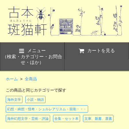
メニュー
カートを見る
（検索・カテゴリー・お問合
せ・ほか）
ホーム
>
全商品
この商品と同じカテゴリーで探す
海外文学
小説・物語
幻想・綺想・怪奇・シュルレアリスム・前衛・・・
海外幻想文学・芸術・評論
全集・セット本
文庫、新書、選書