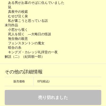
ある男がお墓のそばに住んでいました
鼠
真夜中の校庭
むせび泣く泉
私が書こうと思っている話
未刊作品
小窓から覗く
死人を招く ―大晦日の怪談
無生物の殺意
フェンスタントンの魔女
暗合の糸
キングズ・カレッジ礼拝堂の一夜
解説（二）（紀田順一郎）
その他の詳細情報
販売価格
0円(税込)
売り切れました