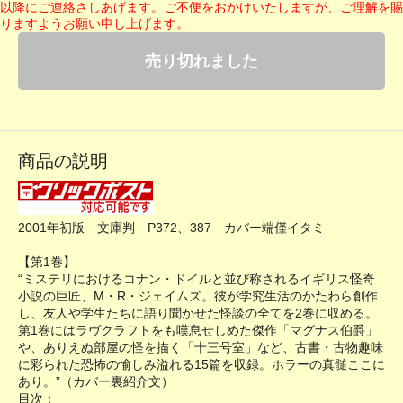
以降にご連絡さしあげます。ご不便をおかけいたしますが、ご理解を賜
りますようお願い申し上げます。
売り切れました
商品の説明
2001年初版 文庫判 P372、387 カバー端僅イタミ
【第1巻】
“ミステリにおけるコナン・ドイルと並び称されるイギリス怪奇
小説の巨匠、M・R・ジェイムズ。彼が学究生活のかたわら創作
し、友人や学生たちに語り聞かせた怪談の全てを2巻に収める。
第1巻にはラヴクラフトをも嘆息せしめた傑作「マグナス伯爵」
や、ありえぬ部屋の怪を描く「十三号室」など、古書・古物趣味
に彩られた恐怖の愉しみ溢れる15篇を収録。ホラーの真髄ここに
あり。”（カバー裏紹介文）
目次：