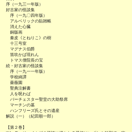
序（一九三一年版）
好古家の怪談集
序（一九〇四年版）
アルベリックの貼雑帳
消えた心臓
銅版画
秦皮《とねりこ》の樹
十三号室
マグナス伯爵
笛吹かば現れん
トマス僧院長の宝
続・好古家の怪談集
序（一九一一年版）
学校綺譚
薔薇園
聖典注解書
人を呪わば
バーチェスター聖堂の大助祭席
マーチンの墓
ハンフリーズ氏とその遺産
解説（一）（紀田順一郎）
【第２巻】