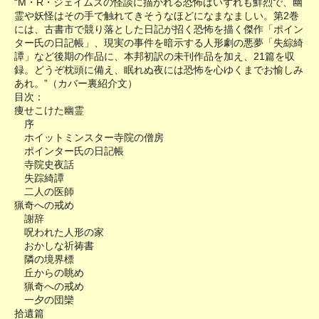
“M・R・ジェイムズの怪談に描かれる恐怖はいずれも鮮烈で、幽
霊や妖怪はその手で触れてきそうなほどになまなましい。第2巻
には、古書市で競り落とした日記が招く恐怖を描く傑作「ポイン
ター氏の日記帳」、現実の事件を暗示する人形劇の悪夢「失綜綺
譚」など後期の作品に、本邦初訳の未刊作品を加え、21篇を収
録。どうぞ枕頭に備え、眠れぬ夜には恐怖を心ゆくまでお愉しみ
あれ。”（カバー裏紹介文）
目次：
痩せこけた幽霊
序
ホイットミンスター寺院の僧房
ポインター氏の日記帳
寺院史夜話
失踪綺譚
二人の医師
猟奇への戒め
謝辞
呪われた人形の家
おかしな祈祷書
隣の境界標
丘からの眺め
猟奇への戒め
一夕の団欒
拾遺篇