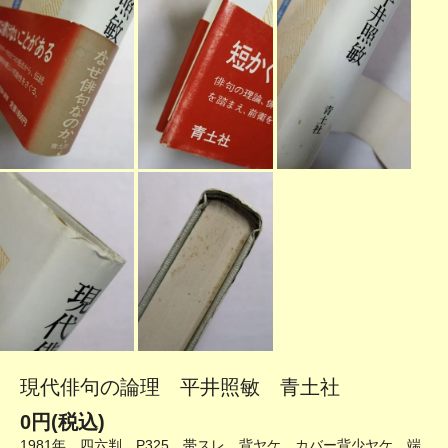
現代俳句の論理 平井照敏 青土社
0円(税込)
1981年 四六判 P325 帯スレ、背ヤケ カバー背少ヤケ、端