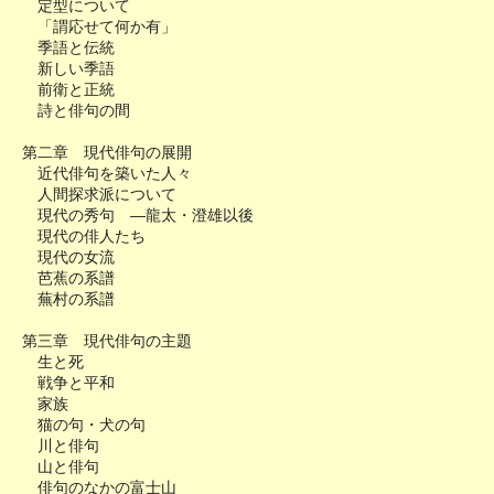
定型について
「謂応せて何か有」
季語と伝統
新しい季語
前衛と正統
詩と俳句の間
第二章 現代俳句の展開
近代俳句を築いた人々
人間探求派について
現代の秀句 ―龍太・澄雄以後
現代の俳人たち
現代の女流
芭蕉の系譜
蕪村の系譜
第三章 現代俳句の主題
生と死
戦争と平和
家族
猫の句・犬の句
川と俳句
山と俳句
俳句のなかの富士山