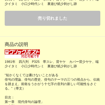
少イタミ 小口少時代シミ 裏遊び紙少剥がし跡
売り切れました
商品の説明
1981年 四六判 P325 帯スレ、背ヤケ カバー背少ヤケ、端
少イタミ 小口少時代シミ 裏遊び紙少剥がし跡
“短かくなくては書けないことがある
俳句の理論、俳句の歴史、俳句のテーマの三つの視点から、伝統
を踏まえ、前衛をうかがう十七字の音列の新しい可能性をさぐ
る。”（帯文）
目次：
第一章 現代俳句の論理」