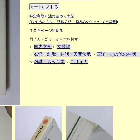
特定商取引法に基づく表記
(お支払い方法・発送方法・返品などについての説明)
ＴＯＰページに戻る
同じカテゴリーから本を探す
国内文学
文芸誌
＞
＞
妖怪・幻獣・神話・民間伝承
西洋・その他の神話
＞
＞
雑誌・ムック本
ユリイカ
＞
＞