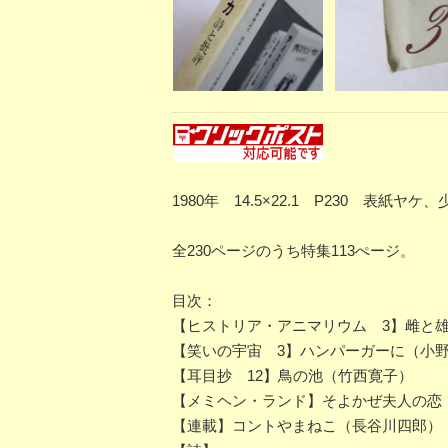
1980年 14.5×22.1 P230 表
全230ページのうち特集113ぺージ。
目次：
【ヒストリア・アニマリウム 3】雌と
【笑いの宇宙 3】ハンパーガーに（小
【耳目抄 12】鳥の池（竹西寛子）
【メミヘン・ランド】そよかぜ夫人の恋
【連載】コントやまねこ（長谷川四郎）