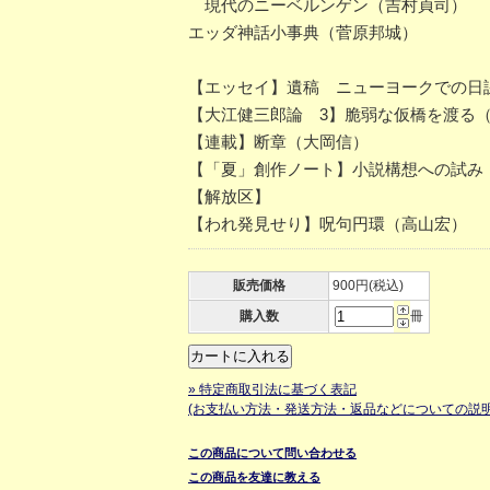
現代のニーベルンゲン（吉村貞司）
エッダ神話小事典（菅原邦城）
【エッセイ】遺稿 ニューヨークでの日
【大江健三郎論 3】脆弱な仮橋を渡る
【連載】断章（大岡信）
【「夏」創作ノート】小説構想への試み
【解放区】
【われ発見せり】呪句円環（高山宏）
販売価格
900円(税込)
購入数
冊
» 特定商取引法に基づく表記
(お支払い方法・発送方法・返品などについての説明
この商品について問い合わせる
この商品を友達に教える