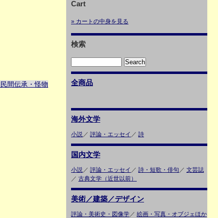
Cart
» カートの中身を見る
検索
全商品
・民間伝承・怪物
海外文学
小説
／
評論・エッセイ
／
詩
国内文学
小説
／
評論・エッセイ
／
詩・短歌・俳句
／
文芸誌
／
古典文学（近世以前）
美術／建築／デザイン
評論・美術史・図像学
／
絵画・写真・オブジェほか