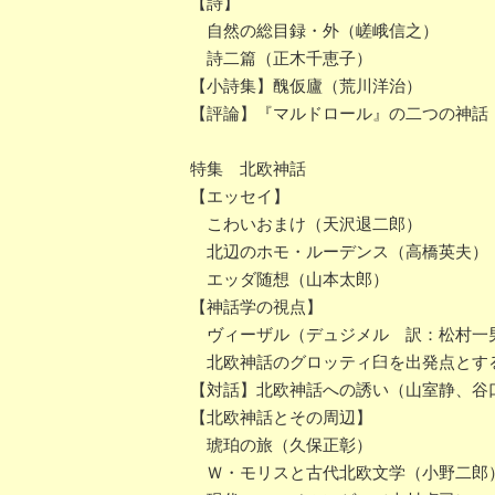
【詩】
自然の総目録・外（嵯峨信之）
詩二篇（正木千恵子）
【小詩集】醜仮廬（荒川洋治）
【評論】『マルドロール』の二つの神話
特集 北欧神話
【エッセイ】
こわいおまけ（天沢退二郎）
北辺のホモ・ルーデンス（高橋英夫）
エッダ随想（山本太郎）
【神話学の視点】
ヴィーザル（デュジメル 訳：松村一
北欧神話のグロッティ臼を出発点とす
【対話】北欧神話への誘い（山室静、谷
【北欧神話とその周辺】
琥珀の旅（久保正彰）
Ｗ・モリスと古代北欧文学（小野二郎