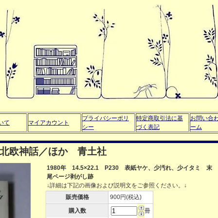
プライバシーポリ
特定商取引法に基
お問い合
いて
マイアカウント
シー
づく表記
ーム
：北欧神話／ほか 青土社
1980年 14.5×22.1 P230 表紙ヤケ、少汚れ、少イタミ 末
尾ページ剥がし跡
↓詳細は下記の画像および説明文をご参照ください。↓
販売価格
900円(税込)
購入数
冊