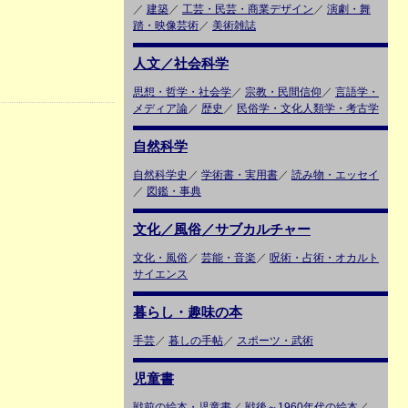
／
建築
／
工芸・民芸・商業デザイン
／
演劇・舞
踏・映像芸術
／
美術雑誌
人文／社会科学
思想・哲学・社会学
／
宗教・民間信仰
／
言語学・
メディア論
／
歴史
／
民俗学・文化人類学・考古学
自然科学
自然科学史
／
学術書・実用書
／
読み物・エッセイ
／
図鑑・事典
文化／風俗／サブカルチャー
文化・風俗
／
芸能・音楽
／
呪術・占術・オカルト
サイエンス
暮らし・趣味の本
手芸
／
暮しの手帖
／
スポーツ・武術
児童書
戦前の絵本・児童書
／
戦後～1960年代の絵本
／