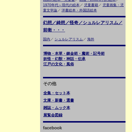
1970年代～現代の絵本
／
児童書籍
／
児童画集・児
童文学論
／
洋書絵本・外国語絵本
幻想／綺想／怪奇／シュルレアリスム／
前衛・・・
国内
／
シュルレアリスム
／
海外
博物・本草・錬金術・魔術・記号術
妖怪・幻獣・神話・伝承
江戸の文化・風俗
その他
全集・セット本
文庫・新書・選書
雑誌・ムック本
展覧会図録
facebook