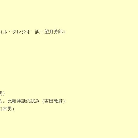
（ル・クレジオ 訳：望月芳郎）
男）
る、比較神話の試み（吉田敦彦）
口幸男）
）