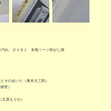
紙ヤケ、少汚れ、少イタミ 末尾ページ剥がし跡
雄とそのあいだ（奥本大三郎）
野耕世）
（立原えりか）