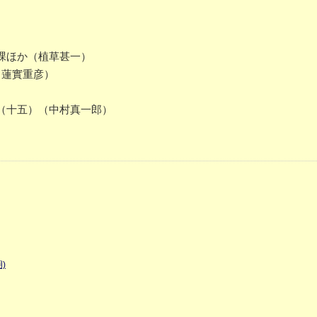
課ほか（植草甚一）
（蓮實重彦）
（十五）（中村真一郎）
)