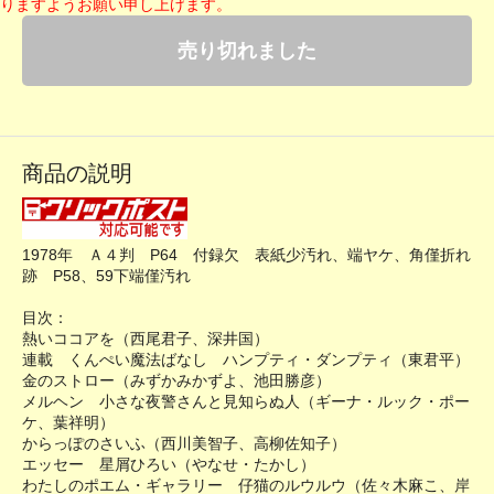
りますようお願い申し上げます。
売り切れました
商品の説明
1978年 Ａ４判 P64 付録欠 表紙少汚れ、端ヤケ、角僅折れ
跡 P58、59下端僅汚れ
目次：
熱いココアを（西尾君子、深井国）
連載 くんぺい魔法ばなし ハンプティ・ダンプティ（東君平）
金のストロー（みずかみかずよ、池田勝彦）
メルヘン 小さな夜警さんと見知らぬ人（ギーナ・ルック・ポー
ケ、葉祥明）
からっぽのさいふ（西川美智子、高柳佐知子）
エッセー 星屑ひろい（やなせ・たかし）
わたしのポエム・ギャラリー 仔猫のルウルウ（佐々木麻こ、岸