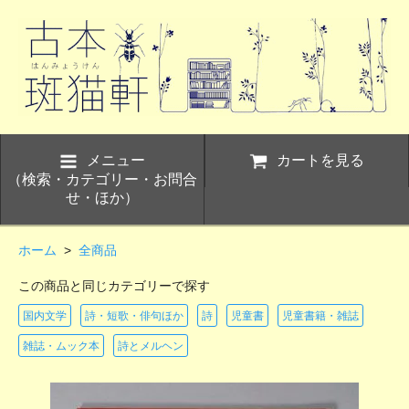
メニュー
カートを見る
（検索・カテゴリー・お問合
せ・ほか）
ホーム
>
全商品
この商品と同じカテゴリーで探す
国内文学
詩・短歌・俳句ほか
詩
児童書
児童書籍・雑誌
雑誌・ムック本
詩とメルヘン