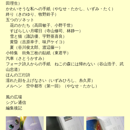
田理生）
かわいそうな私への手紙（やなせ・たかし、いずみ・たく）
終り（きのゆり、牧野鈴子）
五つのソネット
花のかたち（高田敏子、小野千世）
すばらしい月曜日（寺山修司、林静一）
雪と猫（諏訪優、宇野亜喜良）
黄昏（吉原幸子、味戸ケイコ）
夏（谷川俊太郎、渡辺藤一）
小特集 街角三枚の貼紙（東君平）
汽車（さとうかすみ）
フォーク詩人からの手紙 ねこの森には帰れない（谷山浩子、武
山忠道）
ほんの三行詩
濡れた顔を上げなさい（いずみひろし、糸久昇）
メルヘン 空中都市（第一回）（やなせ・たかし）
風の広場
シグレ通信
編集後記