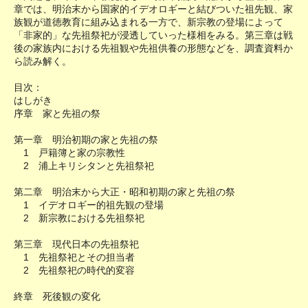
章では、明治末から国家的イデオロギーと結びついた祖先観、家
族観が道徳教育に組み込まれる一方で、新宗教の登場によって
「非家的」な先祖祭祀が浸透していった様相をみる。第三章は戦
後の家族内における先祖観や先祖供養の形態などを、調査資料か
ら読み解く。
目次：
はしがき
序章 家と先祖の祭
第一章 明治初期の家と先祖の祭
1 戸籍簿と家の宗教性
2 浦上キリシタンと先祖祭祀
第二章 明治末から大正・昭和初期の家と先祖の祭
1 イデオロギー的祖先観の登場
2 新宗教における先祖祭祀
第三章 現代日本の先祖祭祀
1 先祖祭祀とその担当者
2 先祖祭祀の時代的変容
終章 死後観の変化