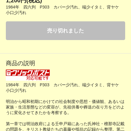
1,200円(税込)
1984年 四六判 P303 カバー少汚れ、端少イタミ、背ヤケ
小口少汚れ
売り切れました
商品の説明
1984年 四六判 P303 カバー少汚れ、端少イタミ、背ヤケ
小口少汚れ
明治から昭和初期にかけての社会制度や思想・価値観、あるいは
家族・生活形態などの変容が、先祖供養や葬送の在り方をどのよ
うに変化させてきたかを考察する。
第一章では明治政府による壬申戸籍にあった氏神社・檀那寺記載
の問題を、キリスト教徒たちの葛藤や抵抗の記録から整理。第二