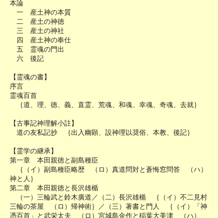
本論
一 産土神の本質
二 産土の神徳
三 産土の神社
四 産土神の奉仕
五 霊魂の門出
六 後記
【霊魂の書】
序言
霊魂百首
｛道、理、徳、義、直霊、荒魂、和魂、幸魂、奇魂、去就｝
【古事記神理解小註】
道の友私記抄 ｛出入幽顕、設神理以奨俗、本教、後記｝
【霊学の継承】
第一章 本田親徳と副島種臣
｛（イ）副島種臣略歴 （ロ）真道問対と蒼悔窓問答 （ハ）
神と人｝
第二章 本田親徳と長沢雄楯
（一）三輪武と鈴木廣道／（二）長沢雄楯 ｛（イ）不二見村
三輪の茶屋 （ロ）帰神術｝／（三）著書と門人 ｛（イ）「神
憑百首」と武栄太夫 （ロ）宮城島金作と稲葉大美津 （ハ）