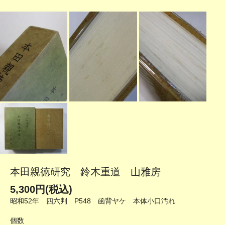
本田親徳研究 鈴木重道 山雅房
5,300円(税込)
昭和52年 四六判 P548 函背ヤケ 本体小口汚れ
個数