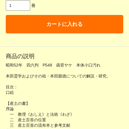
冊
カートに入れる
商品の説明
昭和52年 四六判 P548 函背ヤケ 本体小口汚れ
本田霊学およびその祖・本田親徳についての解説・研究。
目次：
口絵
【産土の書】
序論
一 教理《おしえ》と法術《わざ》
二 産土百首の位置
三 産土百首の流布本と参考文献