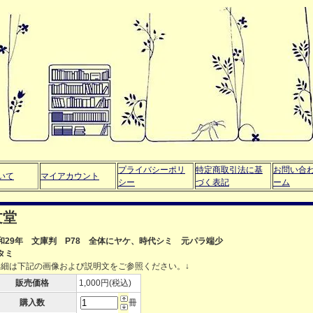
プライバシーポリ
特定商取引法に基
お問い合
いて
マイアカウント
シー
づく表記
ーム
文堂
和29年 文庫判 P78 全体にヤケ、時代シミ 元パラ端少
タミ
詳細は下記の画像および説明文をご参照ください。↓
販売価格
1,000円(税込)
購入数
冊