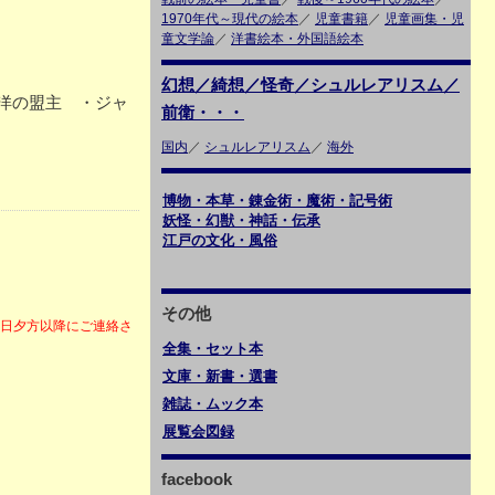
1970年代～現代の絵本
／
児童書籍
／
児童画集・児
童文学論
／
洋書絵本・外国語絵本
幻想／綺想／怪奇／シュルレアリスム／
洋の盟主 ・ジャ
前衛・・・
国内
／
シュルレアリスム
／
海外
博物・本草・錬金術・魔術・記号術
妖怪・幻獣・神話・伝承
江戸の文化・風俗
その他
6日夕方以降にご連絡さ
全集・セット本
文庫・新書・選書
雑誌・ムック本
展覧会図録
facebook