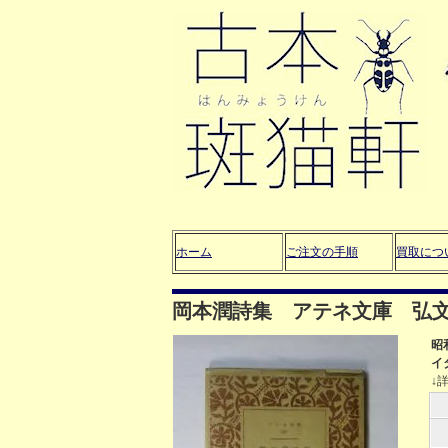
ホーム
ご注文の手順
買取につ
岡本潤詩集 アテネ文庫 弘
昭
イ
↓