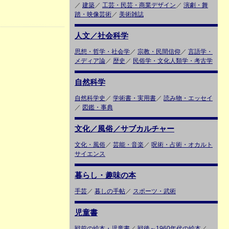
／
建築
／
工芸・民芸・商業デザイン
／
演劇・舞
踏・映像芸術
／
美術雑誌
人文／社会科学
思想・哲学・社会学
／
宗教・民間信仰
／
言語学・
メディア論
／
歴史
／
民俗学・文化人類学・考古学
自然科学
自然科学史
／
学術書・実用書
／
読み物・エッセイ
／
図鑑・事典
文化／風俗／サブカルチャー
文化・風俗
／
芸能・音楽
／
呪術・占術・オカルト
サイエンス
暮らし・趣味の本
手芸
／
暮しの手帖
／
スポーツ・武術
児童書
戦前の絵本・児童書
／
戦後～1960年代の絵本
／