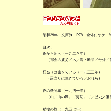
昭和29年 文庫判 P78 全体にヤケ
目次：
夜から朝へ（一九二八年）
｛都会の疲労／木／海・断章／号外／夜
罰当りは生きている（一九三三年）
｛罰当りは生きている／おれら｝
夜の機関車（一九四一年）
｛山／山の湖にて海辺にて／歴史／落
襤樓の旗（一九四七年）