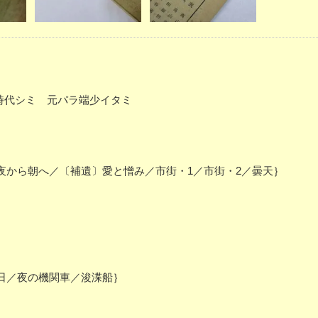
、時代シミ 元パラ端少イタミ
から朝へ／〔補遺〕愛と憎み／市街・1／市街・2／曇天｝
日／夜の機関車／浚渫船｝