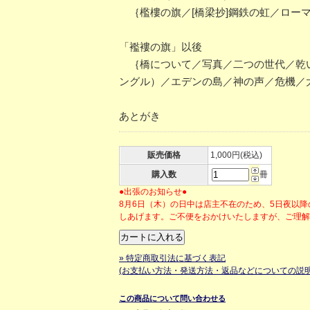
｛檻樓の旗／[橋梁抄]鋼鉄の虹／ロー
「襤褸の旗」以後
｛橋について／写真／二つの世代／乾い
ングル）／エデンの島／神の声／危機／
あとがき
販売価格
1,000円(税込)
購入数
冊
●出張のお知らせ●
8月6日（木）の日中は店主不在のため、5日夜以
しあげます。ご不便をおかけいたしますが、ご理
» 特定商取引法に基づく表記
(お支払い方法・発送方法・返品などについての説明
この商品について問い合わせる