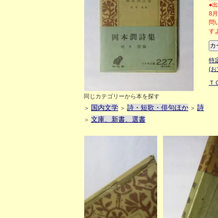
●
8
問
す
特
(
Ｔ
同じカテゴリーから本を探す
国内文学
詩・短歌・俳句ほか
詩
＞
＞
＞
文庫、新書、選書
＞