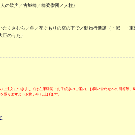
マ人の歎声／古城橋／橋梁僧団／人柱｝
たくさむら／蔦／花ぐもりの空の下で／動物行進譜（・蛾 ・東
大臣のうた｝
降のご注文につきましては在庫確認・お手続きのご案内、お問い合わせへの回答等、
解を賜りますようお願い申し上げます。
)