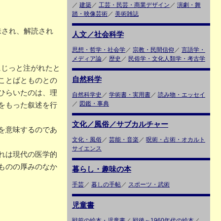
／
建築
／
工芸・民芸・商業デザイン
／
演劇・舞
踏・映像芸術
／
美術雑誌
味され、解読され
人文／社会科学
思想・哲学・社会学
／
宗教・民間信仰
／
言語学・
メディア論
／
歴史
／
民俗学・文化人類学・考古学
にじっと注がれたと
自然科学
ことばとものとの
ひらいたのは、理
自然科学史
／
学術書・実用書
／
読み物・エッセイ
／
図鑑・事典
をもった叙述を行
文化／風俗／サブカルチャー
を意味するのであ
文化・風俗
／
芸能・音楽
／
呪術・占術・オカルト
サイエンス
れは現代の医学的
ものの厚みのなか
暮らし・趣味の本
手芸
／
暮しの手帖
／
スポーツ・武術
児童書
戦前の絵本・児童書
／
戦後～1960年代の絵本
／