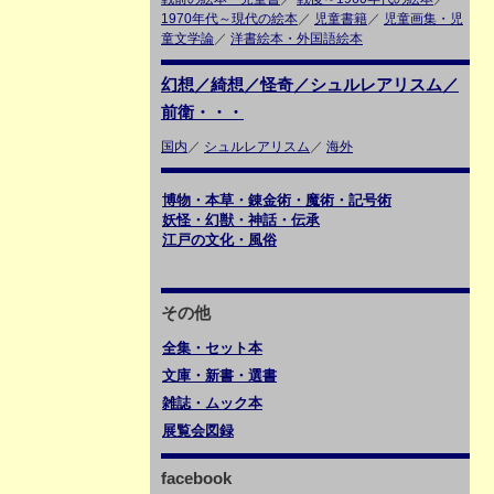
1970年代～現代の絵本
／
児童書籍
／
児童画集・児
童文学論
／
洋書絵本・外国語絵本
幻想／綺想／怪奇／シュルレアリスム／
前衛・・・
国内
／
シュルレアリスム
／
海外
博物・本草・錬金術・魔術・記号術
妖怪・幻獣・神話・伝承
江戸の文化・風俗
その他
全集・セット本
文庫・新書・選書
雑誌・ムック本
展覧会図録
facebook