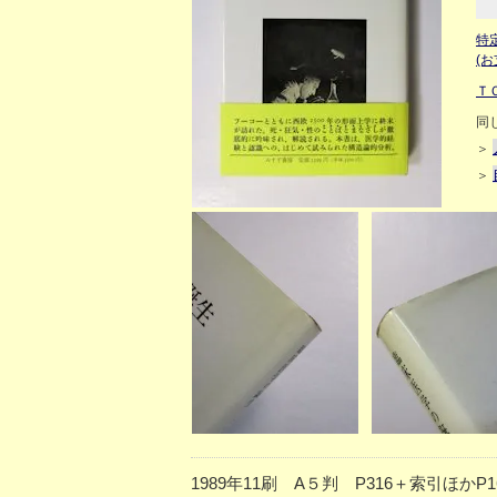
特
(
Ｔ
同
＞
＞
1989年11刷 A５判 P316＋索引