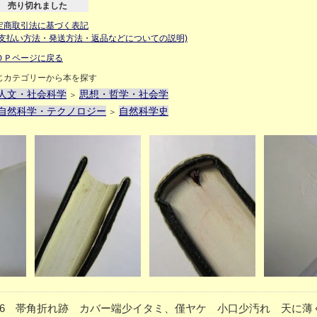
売り切れました
定商取引法に基づく表記
お支払い方法・発送方法・返品などについての説明)
ＯＰページに戻る
じカテゴリーから本を探す
人文・社会科学
思想・哲学・社会学
＞
自然科学・テクノロジー
自然科学史
＞
ほかP16 帯角折れ跡 カバー端少イタミ、僅ヤケ 小口少汚れ 天に