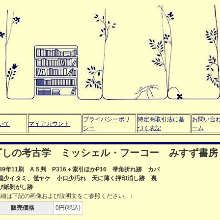
プライバシーポリ
特定商取引法に基
お問い合
いて
マイアカウント
シー
づく表記
ーム
ざしの考古学 ミッシェル・フーコー みすず書房
989年11刷 A５判 P316＋索引ほかP16 帯角折れ跡 カバ
端少イタミ、僅ヤケ 小口少汚れ 天に薄く押印消し跡 裏
び紙剥がし跡
詳細は下記の画像および説明文をご参照ください。↓
販売価格
0円(税込)