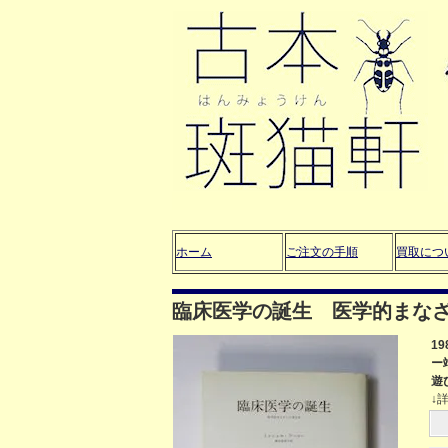
ホーム
ご注文の手順
買取につ
臨床医学の誕生 医学的まな
1
ー
遊
↓