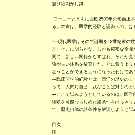
遊び紙剥がし跡
“フーコーとともに西欧2500年の形而
る。本書は、医学的経験と認識への、は
“―現代医学はその生誕期を18世紀末
き、そこに明らかな、しかも秘密な空間
間に、新しい関係がむすばれ、それが見
論や古い体系を放棄したことに負うより
なうことができるようになったわけであ
―臨床医学的経験とは、西洋の歴史の上
って、人間対自己、及びことば対ものと
―ここで試みようとしているのは、医学
経験を可能ならしめた諸条件をはっきり
で、歴史自体の諸条件を解読しようと試
目次：
序