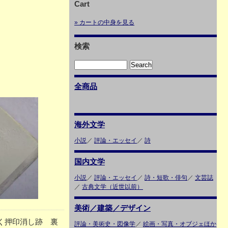
Cart
» カートの中身を見る
検索
全商品
海外文学
小説
／
評論・エッセイ
／
詩
国内文学
小説
／
評論・エッセイ
／
詩・短歌・俳句
／
文芸誌
／
古典文学（近世以前）
美術／建築／デザイン
薄く押印消し跡 裏
評論・美術史・図像学
／
絵画・写真・オブジェほか