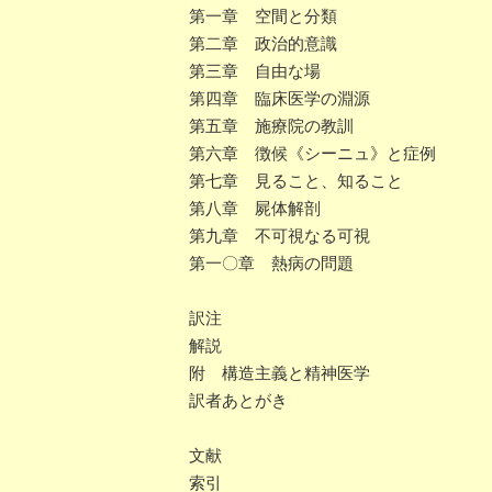
第一章 空間と分類
第二章 政治的意識
第三章 自由な場
第四章 臨床医学の淵源
第五章 施療院の教訓
第六章 徴候《シーニュ》と症例
第七章 見ること、知ること
第八章 屍体解剖
第九章 不可視なる可視
第一〇章 熱病の問題
訳注
解説
附 構造主義と精神医学
訳者あとがき
文献
索引