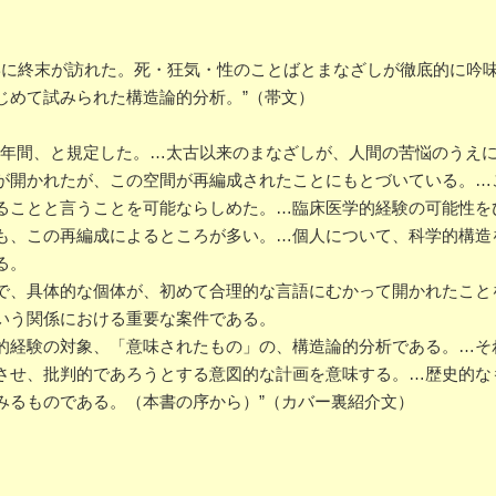
上学に終末が訪れた。死・狂気・性のことばとまなざしが徹底的に吟
じめて試みられた構造論的分析。”（帯文）
の数年間、と規定した。…太古以来のまなざしが、人間の苦悩のうえ
が開かれたが、この空間が再編成されたことにもとづいている。…
ることと言うことを可能ならしめた。…臨床医学的経験の可能性を
も、この再編成によるところが多い。…個人について、科学的構造
る。
で、具体的な個体が、初めて合理的な言語にむかって開かれたこと
いう関係における重要な案件である。
的経験の対象、「意味されたもの」の、構造論的分析である。…そ
させ、批判的であろうとする意図的な計画を意味する。…歴史的な
みるものである。（本書の序から）”（カバー裏紹介文）