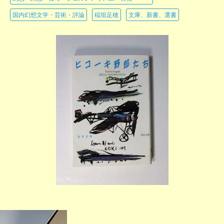
国内幻想文学・芸術・評論
稲垣足穂
文庫、新書、選書