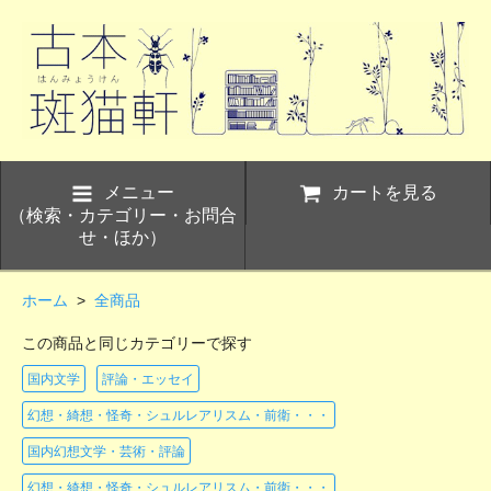
メニュー
カートを見る
（検索・カテゴリー・お問合
せ・ほか）
ホーム
>
全商品
この商品と同じカテゴリーで探す
国内文学
評論・エッセイ
幻想・綺想・怪奇・シュルレアリスム・前衛・・・
国内幻想文学・芸術・評論
幻想・綺想・怪奇・シュルレアリスム・前衛・・・