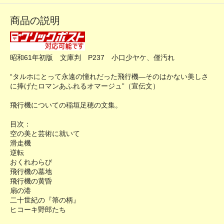
商品の説明
昭和61年初版 文庫判 P237 小口少ヤケ、僅汚れ
“タルホにとって永遠の憧れだった飛行機―そのはかない美しさ
に捧げたロマンあふれるオマージュ”（宣伝文）
飛行機についての稲垣足穂の文集。
目次：
空の美と芸術に就いて
滑走機
逆転
おくれわらび
飛行機の墓地
飛行機の黄昏
扇の港
二十世紀の『箒の柄』
ヒコーキ野郎たち