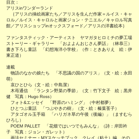
目次：
アリスinワンダーランド
｛アリスの挿絵画家たち／アリスを生んだ作家＝ルイス・キャ
ロル／ルイス・キャロルと画家ジョン・テニエル／キャロル写真
館／アリスショップinオックスフォード／アリスの洋書絵本｝
ファンタスティック・アーティスト ヤマガタヒロミチの夢工場
ストーリー・ギャラリー 「およよんおじさん夢話」（林恭三）
書き下ろし童話 「幻想海洋小学校」（作：ときありえ 絵：伊
東正道）
連載
物語のなかの娘たち 「不思議の国のアリス」（文・絵：永田
萌）
哀ひとひら（文・絵：中島潔）
木苺通信 「ランタン野菜の季節」（文：竹下文子 絵；黒井
健 写真：Hugo Ross）
フォト&エッセイ 「野原のハミング」（中村都夢）
ひとつぶ童話 「つぶやきの樹」（文・絵：榛葉莟子）
アタゴオル玉手箱 「ハリガネ草の午後（後編）」（ますむら
ひろし）
POEM PALLET 「花畑ではいつでもみんな」（詩：岸田衿
子 写真：ジョン・ガレット）
画法セミナー・MYスケッチブック クレイ（粘土）編 その