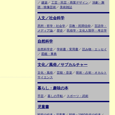
／
建築
／
工芸・民芸・商業デザイン
／
演劇・舞
踏・映像芸術
／
美術雑誌
人文／社会科学
思想・哲学・社会学
／
宗教・民間信仰
／
言語学・
メディア論
／
歴史
／
民俗学・文化人類学・考古学
自然科学
自然科学史
／
学術書・実用書
／
読み物・エッセイ
／
図鑑・事典
文化／風俗／サブカルチャー
文化・風俗
／
芸能・音楽
／
呪術・占術・オカルト
サイエンス
暮らし・趣味の本
手芸
／
暮しの手帖
／
スポーツ・武術
児童書
戦前の絵本・児童書
／
戦後～1960年代の絵本
／