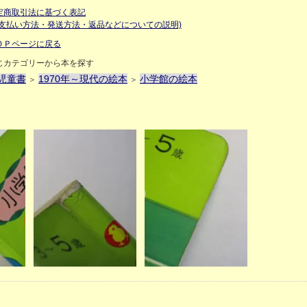
定商取引法に基づく表記
お支払い方法・発送方法・返品などについての説明)
ＯＰページに戻る
じカテゴリーから本を探す
児童書
1970年～現代の絵本
小学館の絵本
＞
＞