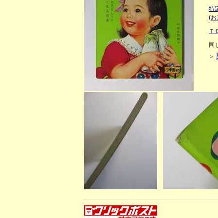
特
(
Ｔ
同
＞