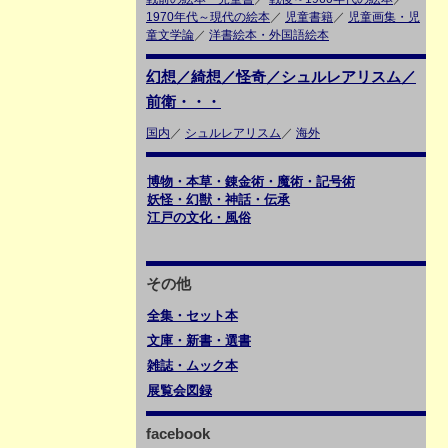
1970年代～現代の絵本
／
児童書籍
／
児童画集・児
童文学論
／
洋書絵本・外国語絵本
幻想／綺想／怪奇／シュルレアリスム／
前衛・・・
国内
／
シュルレアリスム
／
海外
博物・本草・錬金術・魔術・記号術
妖怪・幻獣・神話・伝承
江戸の文化・風俗
その他
全集・セット本
文庫・新書・選書
雑誌・ムック本
展覧会図録
facebook