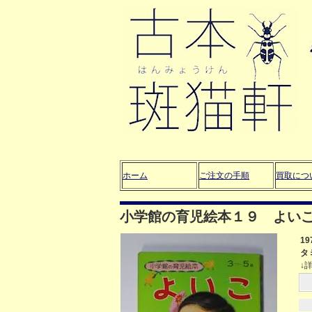
ホーム
ご注文の手順
買取につ
小学館の育児絵本１９ よい
1
タ
↓