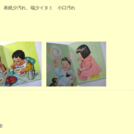
に少反り 表紙少汚れ、端少イタミ 小口汚れ
)