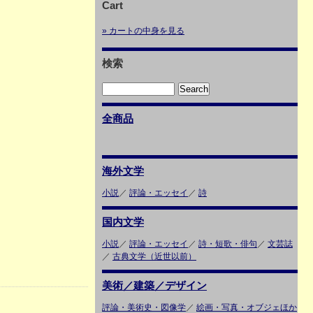
Cart
» カートの中身を見る
検索
全商品
海外文学
小説
／
評論・エッセイ
／
詩
国内文学
小説
／
評論・エッセイ
／
詩・短歌・俳句
／
文芸誌
／
古典文学（近世以前）
美術／建築／デザイン
評論・美術史・図像学
／
絵画・写真・オブジェほか