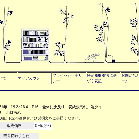
プライバシーポリ
特定商取引法に基
お問い合
いて
マイアカウント
シー
づく表記
ーム
こ
971年 19.2×26.4 P16 全体に少反り 表紙少汚れ、端少イ
ミ 小口汚れ
詳細は下記の画像および説明文をご参照ください。↓
販売価格
0円(税込)
売り切れました