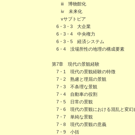
iii 博物館化
iv 未来化
vサブトピア
6・3・3 大企業
6・3・4 中央権力
6・3・5 経済システム
6・4 没場所性の地理の構成要素
第7章 現代の景観経験
7・1 現代の景観経験の特徴
7・2 熟慮と理屈の景観
7・3 不条理な景観
7・4 自動車の役割
7・5 日常の景観
7・6 現代の景観における混乱と変幻
7・7 単純な景観
7・8 現代の景観の意義
7・9 小括