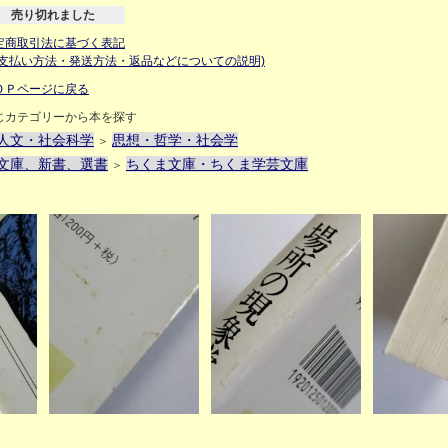
売り切れました
定商取引法に基づく表記
お支払い方法・発送方法・返品などについての説明)
ＯＰページに戻る
じカテゴリーから本を探す
人文・社会科学
思想・哲学・社会学
＞
文庫、新書、選書
ちくま文庫・ちくま学芸文庫
＞