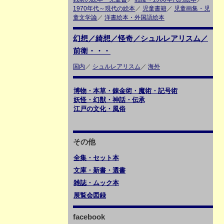
1970年代～現代の絵本
／
児童書籍
／
児童画集・児
童文学論
／
洋書絵本・外国語絵本
幻想／綺想／怪奇／シュルレアリスム／
前衛・・・
国内
／
シュルレアリスム
／
海外
博物・本草・錬金術・魔術・記号術
妖怪・幻獣・神話・伝承
江戸の文化・風俗
その他
全集・セット本
文庫・新書・選書
雑誌・ムック本
展覧会図録
facebook