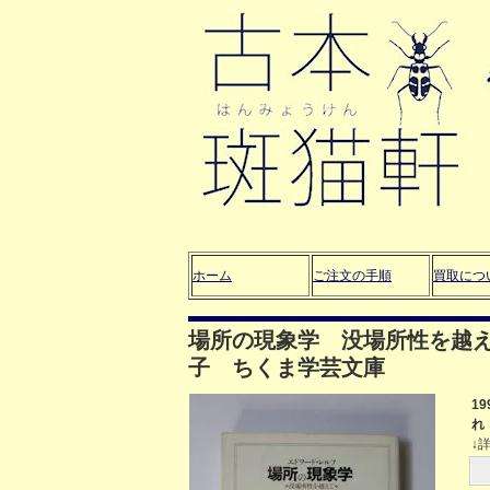
ホーム
ご注文の手順
買取につ
場所の現象学 没場所性を越
子 ちくま学芸文庫
1
れ
↓