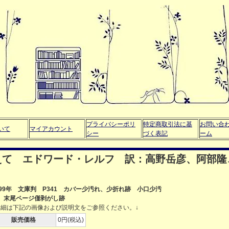
プライバシーポリ
特定商取引法に基
お問い合
いて
マイアカウント
シー
づく表記
ーム
えて エドワード・レルフ 訳：高野岳彦、阿部隆
999年 文庫判 P341 カバー少汚れ、少折れ跡 小口少汚
 末尾ページ僅剥がし跡
詳細は下記の画像および説明文をご参照ください。↓
販売価格
0円(税込)