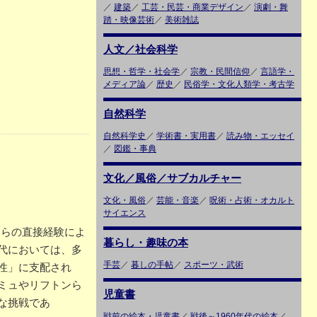
／
建築
／
工芸・民芸・商業デザイン
／
演劇・舞
踏・映像芸術
／
美術雑誌
人文／社会科学
思想・哲学・社会学
／
宗教・民間信仰
／
言語学・
メディア論
／
歴史
／
民俗学・文化人類学・考古学
自然科学
自然科学史
／
学術書・実用書
／
読み物・エッセイ
／
図鑑・事典
文化／風俗／サブカルチャー
文化・風俗
／
芸能・音楽
／
呪術・占術・オカルト
サイエンス
自らの直接経験によ
暮らし・趣味の本
代においては、多
手芸
／
暮しの手帖
／
スポーツ・武術
性」に支配され
ミュやリフトンら
児童書
な挑戦であ
戦前の絵本・児童書
／
戦後～1960年代の絵本
／