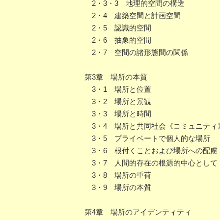
2・3・3 地理的空間の構造
2・4 建築空間と計画空間
2・5 認識的空間
2・6 抽象的空間
2・7 空間の諸形態間の関係
第3章 場所の本質
3・1 場所と位置
3・2 場所と景観
3・3 場所と時間
3・4 場所と共同社会《コミュニティ
3・5 プライベートで個人的な場所
3・6 根付くことおよび場所への配慮
3・7 人間的存在の根源的中心として
3・8 場所の重荷
3・9 場所の本質
第4章 場所のアイデンティティ