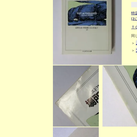
特
(
Ｔ
同
＞
＞