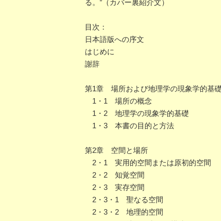
る。”（カバー裏紹介文）
目次：
日本語版への序文
はじめに
謝辞
第1章 場所および地理学の現象学的基
1・1 場所の概念
1・2 地理学の現象学的基礎
1・3 本書の目的と方法
第2章 空間と場所
2・1 実用的空間または原初的空間
2・2 知覚空間
2・3 実存空間
2・3・1 聖なる空間
2・3・2 地理的空間