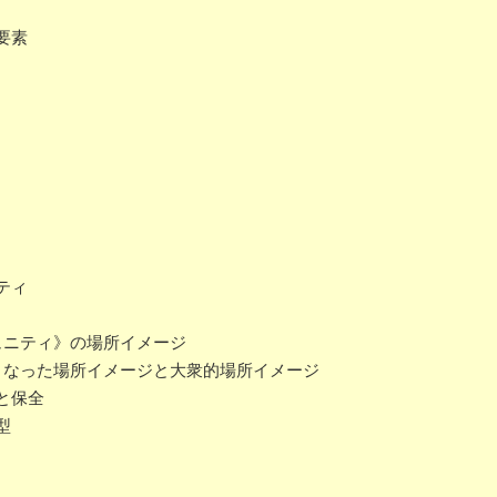
要素
ティ
ュニティ》の場所イメージ
となった場所イメージと大衆的場所イメージ
と保全
型
り