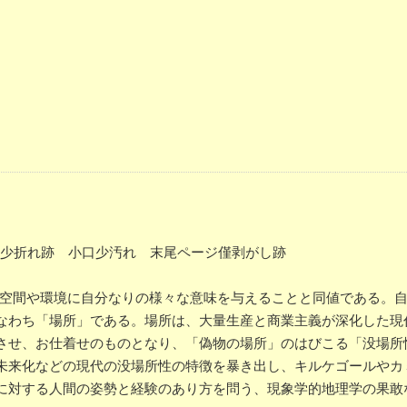
れ、少折れ跡 小口少汚れ 末尾ページ僅剥がし跡
の空間や環境に自分なりの様々な意味を与えることと同値である。
なわち「場所」である。場所は、大量生産と商業主義が深化した現
させ、お仕着せのものとなり、「偽物の場所」のはびこる「没場所
未来化などの現代の没場所性の特徴を暴き出し、キルケゴールやカ
に対する人間の姿勢と経験のあり方を問う、現象学的地理学の果敢