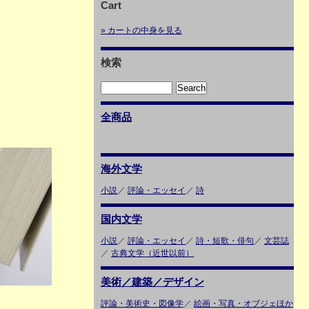
Cart
» カートの中身を見る
検索
全商品
海外文学
小説
／
評論・エッセイ
／
詩
国内文学
小説
／
評論・エッセイ
／
詩・短歌・俳句
／
文芸誌
／
古典文学（近世以前）
美術／建築／デザイン
評論・美術史・図像学
／
絵画・写真・オブジェほか