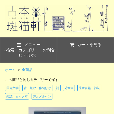
メニュー
カートを見る
（検索・カテゴリー・お問合
せ・ほか）
ホーム
>
全商品
この商品と同じカテゴリーで探す
国内文学
詩・短歌・俳句ほか
詩
児童書
児童書籍・雑誌
雑誌・ムック本
詩とメルヘン