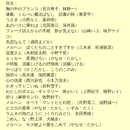
目次：
胸の中のブランコ（谷川寿子、林静一）
連載 くんぺい魔法ばなし 読書の秋（東君平）
うさぎ（小野ルミ、葉祥明）
あのバスに乗れば（北田珠江、深井国）
フォーク詩人からの手紙 影が見えない（山崎ハコ、味戸ケイ
コ）
失恋なんて（成田まどか）
メルヘン ぼくたちのことすきですか（三木卓、杉浦範茂）
花屋さん（木村鉄太郎、小野千世）
エッセー 星屑ひろい（やなせ・たかし）
小特集 須藤しげるの抒情画（須藤しげる）
やっぱり（かこたかし、こうのこのみ）
指切り（高木護、池田勝彦）
心の洗濯（西川辰也、小太刀克夫）
かぎっ子とこいぬ（岩村雪子）
わたしのポエム・ギャラリー 鳥がいく（上野紀子、唯野レイ）
祈り（麻林モンロ、牧野鈴子）
メルヘン オペラ「マントヒヒ幻想」（庄野英二、油野誠一）
ピエロの真珠（やなせ・たかし、いずみ・たく）
ラムネの泡のように（くろだみどり、水田秀穂）
ごめん…な（野上淳、大橋歩）
メルヘン モス蚊より愛をこめて（やなせ・たかし）