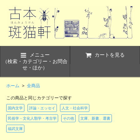
メニュー
カートを見る
（検索・カテゴリー・お問合
せ・ほか）
ホーム
>
全商品
この商品と同じカテゴリーで探す
国内文学
評論・エッセイ
人文・社会科学
民俗学・文化人類学・考古学
その他
文庫、新書、選書
福武文庫