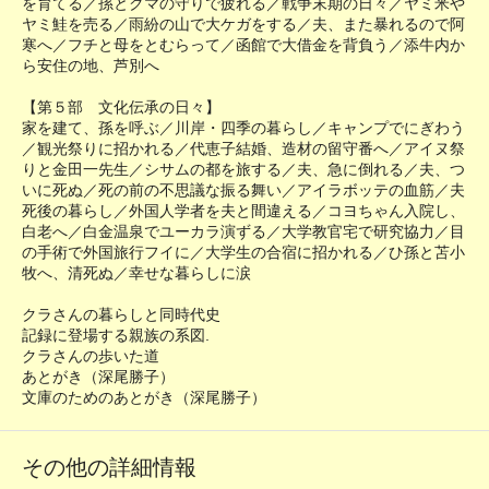
を育てる／孫とクマの守りで疲れる／戦争末期の日々／ヤミ米や
ヤミ鮭を売る／雨紛の山で大ケガをする／夫、また暴れるので阿
寒へ／フチと母をとむらって／函館で大借金を背負う／添牛内か
ら安住の地、芦別へ
【第５部 文化伝承の日々】
家を建て、孫を呼ぶ／川岸・四季の暮らし／キャンプでにぎわう
／観光祭りに招かれる／代恵子結婚、造材の留守番へ／アイヌ祭
りと金田一先生／シサムの都を旅する／夫、急に倒れる／夫、つ
いに死ぬ／死の前の不思議な振る舞い／アイラボッテの血筋／夫
死後の暮らし／外国人学者を夫と間違える／コヨちゃん入院し、
白老へ／白金温泉でユーカラ演ずる／大学教官宅で研究協力／目
の手術で外国旅行フイに／大学生の合宿に招かれる／ひ孫と苫小
牧へ、清死ぬ／幸せな暮らしに涙
クラさんの暮らしと同時代史
記録に登場する親族の系図.
クラさんの歩いた道
あとがき（深尾勝子）
文庫のためのあとがき（深尾勝子）
その他の詳細情報