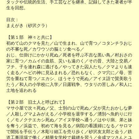
タックや伝統的生活、手工芸などを継承、記録してきた著者が半
生を回想。
目次：
まえがき（砂沢クラ）
【第１部 神々と共に】
初めて山のクマを見た／山で生まれ、山で育つ／コタンチラおじ
の不審な死／カワウソの脳ミソ食べる／
おじ、仕掛けにかかり死ぬ／死者を呼ぶ不吉な黒い鳥／村おさの
家に育つ／カムイの血筋、災いも遠のく／その昔、大陸と交易／
フチ、子を連れ森に逃げる／やってきた囚人たち／クマよりも速
く走る／ヘビの神に見込まれる／恐れもなく、クマ穴に／母、苦
労を重ねて育つ／エカシ、ほうそうで死ぬ／アイヌ語で賛美歌う
たう／和人の小学校に入学／日露戦争、ウタリの苦しみ／和人に
土地を追われる
【第２部 旧土人と呼ばれて】
マサ小屋で次々死ぬ／父、士別の山で死ぬ／父が見たおかしな夢
／人殺しグマよみがえる／小学校を退学する／湧別へ魚釣りに行
く／モノクテエカシ死ぬ／アイヌ学校へ通う／はやり病、弟と妹
を奪う／浜益で、初めて海を見る／病院の看護婦になる／サロマ
で開拓を手伝う／木彫り細工を売り歩く／砂沢友太郎と会う／鉄
道工事現場で働く／精華女学校で裁縫を習う／金成マツさんとユ