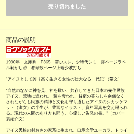
売り切れました
商品の説明
1990年 文庫判 P365 帯少スレ、少時代シミ 扉ページラベ
ル剥がし跡 巻頭数ページ上端少波打ち
“アイヌとして誇り高く生きる女性の壮大なる一代記”（帯文）
“自然のなかに神を見、神を敬い、共存してきた日本の先住民族
アイヌ。荒地に追われ、 葉を奪われ、貧窮の暮らしを余儀なく
されながらも民族の精神と文化を守り通したアイヌのシカッケマ
ット（淑女）の半生が、豊富なイラスト、資料写真を交え綴られ
る。現代の人間のあり方も問う、心優しい告発の書。”（カバー
裏紹介文）
アイヌ民族の村おさの家系に生まれ、口承文学ユーカラ、トゥイ