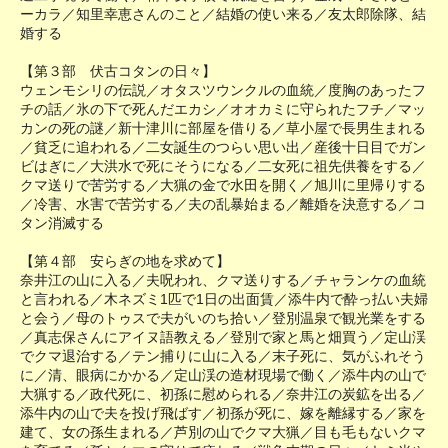
ーカラ／知里幸恵さんのこと／結婚の使い来る／友太郎除隊、結
婚する
【第３部 伏古コタンの日々】
ウェンモシリの伝説／オタスツウンクルの血統／度胸のあったフ
チの話／氷の下で死んだエカシ／オオカミに守られたフチ／マッ
カンの死の謎／新十津川に部屋を借りる／草小屋で長男生まれる
／貧乏に追われる／二女誕生のつらい思い出／産後十日目でガン
ビはぎに／大洪水で死にそうになる／二女死に祖先供養をする／
クマ送りで苦労する／大猟の金で水田を開く／旭川に里帰りする
／冷害、水害で苦労する／夫の乱暴始まる／離婚を決意する／コ
タン消滅する
【第４部 安らぎの地を求めて】
奈井江の山に入る／夫呪われ、クマ送りする／チャランケの血統
と言われる／木ネズミ1匹で1日の出面賃／添牛内で酔っ払い夫婦
と会う／母のトゥスで夫がいのち拾い／登別温泉で観光業をする
／真志保さんにアイヌ語教える／登別で家と馬と畑買う／定山渓
でクマ退治する／テン捕りに山に入る／末子死に、気がふれそう
に／清、眼病にかかる／定山渓の造材現場で働く／添牛内の山で
大猟する／政代死に、初孫に慰められる／奈井江の炭鉱を出る／
添牛内の山で夫を投げ飛ばす／初孫が死に、嫁を離縁する／家を
建て、女の孫生まれる／芦別の山でクマ大猟／目も毛もないクマ