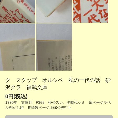
ク スクップ オルシペ 私の一代の話 砂
沢クラ 福武文庫
0円(税込)
1990年 文庫判 P365 帯少スレ、少時代シミ 扉ページラベ
ル剥がし跡 巻頭数ページ上端少波打ち