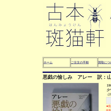
ホーム
ご注文の手順
買取につ
悪戯の愉しみ アレー 訳：
1
少
↓
●
8