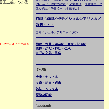
愛国主義／わが愛
1970年代～現代の絵本
／
児童書籍
／
児童画集・児
童文学論
／
洋書絵本・外国語絵本
幻想／綺想／怪奇／シュルレアリスム／
前衛・・・
国内
／
シュルレアリスム
／
海外
6日夕方以降にご連絡さ
博物・本草・錬金術・魔術・記号術
妖怪・幻獣・神話・伝承
江戸の文化・風俗
その他
全集・セット本
文庫・新書・選書
雑誌・ムック本
展覧会図録
facebook