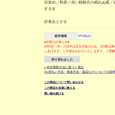
目覚め／勲章／赤い軽騎兵の眠れぬ夜／
する女
訳者あとがき
販売価格
0円(税込)
●出張のお知らせ●
8月6日（木）の日中は店主不在のため、5日夜以
しあげます。ご不便をおかけいたしますが、ご理
売り切れました
» 特定商取引法に基づく表記
(お支払い方法・発送方法・返品などについての説明
この商品について問い合わせる
この商品を友達に教える
買い物を続ける