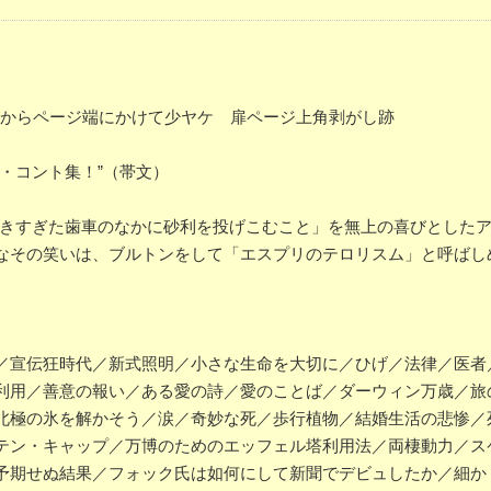
 小口からページ端にかけて少ヤケ 扉ページ上角剥がし跡
・コント集！”（帯文）
ききすぎた歯車のなかに砂利を投げこむこと」を無上の喜びとした
なその笑いは、ブルトンをして「エスプリのテロリスム」と呼ばし
／宣伝狂時代／新式照明／小さな生命を大切に／ひげ／法律／医者
利用／善意の報い／ある愛の詩／愛のことば／ダーウィン万歳／旅
北極の氷を解かそう／涙／奇妙な死／歩行植物／結婚生活の悲惨／
テン・キャップ／万博のためのエッフェル塔利用法／両棲動力／ス
予期せぬ結果／フォック氏は如何にして新聞でデビュしたか／細か