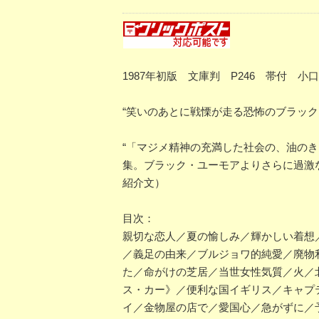
1987年初版 文庫判 P246 帯付
“笑いのあとに戦慄が走る恐怖のブラック
“「マジメ精神の充満した社会の、油の
集。ブラック・ユーモアよりさらに過激
紹介文）
目次：
親切な恋人／夏の愉しみ／輝かしい着想
／義足の由来／ブルジョワ的純愛／廃物
た／命がけの芝居／当世女性気質／火／
ス・カー》／便利な国イギリス／キャプ
イ／金物屋の店で／愛国心／急がずに／