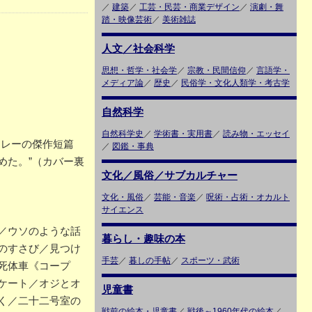
／
建築
／
工芸・民芸・商業デザイン
／
演劇・舞
踏・映像芸術
／
美術雑誌
人文／社会科学
思想・哲学・社会学
／
宗教・民間信仰
／
言語学・
メディア論
／
歴史
／
民俗学・文化人類学・考古学
自然科学
自然科学史
／
学術書・実用書
／
読み物・エッセイ
アレーの傑作短篇
／
図鑑・事典
めた。”（カバー裏
文化／風俗／サブカルチャー
文化・風俗
／
芸能・音楽
／
呪術・占術・オカルト
サイエンス
／ウソのような話
暮らし・趣味の本
のすさび／見つけ
手芸
／
暮しの手帖
／
スポーツ・武術
死体車《コープ
ケート／オジとオ
児童書
く／二十二号室の
戦前の絵本・児童書
／
戦後～1960年代の絵本
／