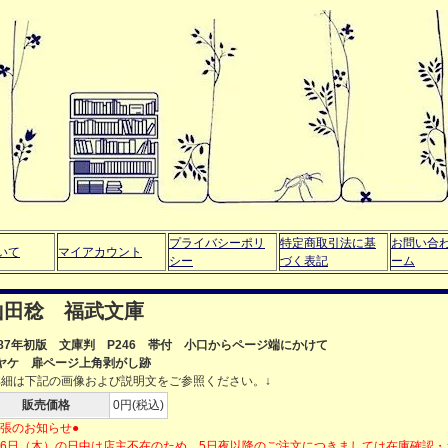
プライバシーポリ
特定商取引法に基
お問い合
いて
マイアカウント
シー
づく表記
ーム
山田稔 福武文庫
987年初版 文庫判 P246 帯付 小口からページ端にかけて
ヤケ 扉ページ上角剥がし跡
詳細は下記の画像および説明文をご参照ください。↓
販売価格
0円(税込)
出張のお知らせ●
月6日（木）の日中は店主不在のため、5日夜以降のご注文につきましては在庫確認