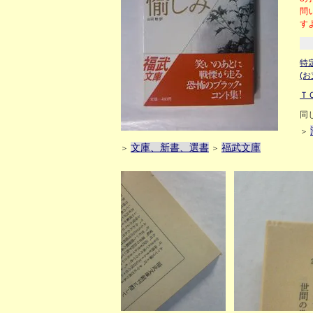
問
す
特
(
Ｔ
同
＞
文庫、新書、選書
福武文庫
＞
＞