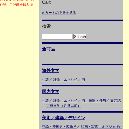
Cart
すが、ご理解を賜りま
» カートの中身を見る
検索
全商品
海外文学
小説
／
評論・エッセイ
／
詩
国内文学
小説
／
評論・エッセイ
／
詩・短歌・俳句
／
文芸誌
／
古典文学（近世以前）
美術／建築／デザイン
評論・美術史・図像学
／
絵画・写真・オブジェほか