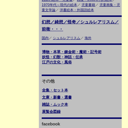
1970年代～現代の絵本
／
児童書籍
／
児童画集・児
童文学論
／
洋書絵本・外国語絵本
幻想／綺想／怪奇／シュルレアリスム／
前衛・・・
国内
／
シュルレアリスム
／
海外
博物・本草・錬金術・魔術・記号術
妖怪・幻獣・神話・伝承
江戸の文化・風俗
その他
全集・セット本
文庫・新書・選書
雑誌・ムック本
展覧会図録
facebook