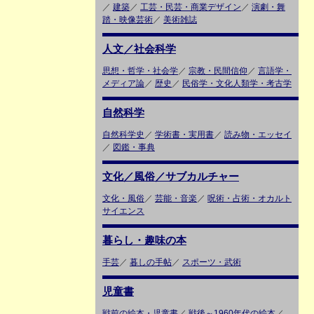
／
建築
／
工芸・民芸・商業デザイン
／
演劇・舞
踏・映像芸術
／
美術雑誌
人文／社会科学
思想・哲学・社会学
／
宗教・民間信仰
／
言語学・
メディア論
／
歴史
／
民俗学・文化人類学・考古学
自然科学
自然科学史
／
学術書・実用書
／
読み物・エッセイ
／
図鑑・事典
文化／風俗／サブカルチャー
文化・風俗
／
芸能・音楽
／
呪術・占術・オカルト
サイエンス
暮らし・趣味の本
手芸
／
暮しの手帖
／
スポーツ・武術
児童書
戦前の絵本・児童書
／
戦後～1960年代の絵本
／