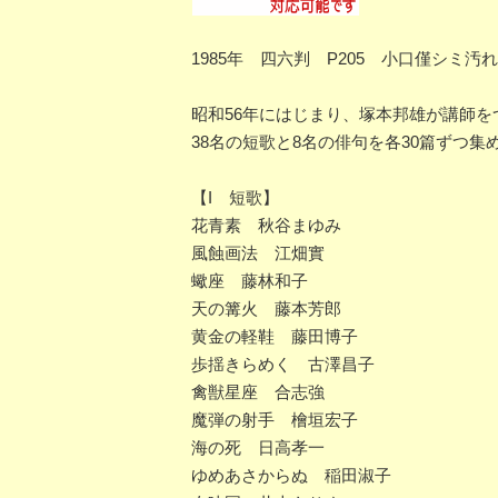
1985年 四六判 P205 小口僅シミ汚
昭和56年にはじまり、塚本邦雄が講師
38名の短歌と8名の俳句を各30篇ずつ
【I 短歌】
花青素 秋谷まゆみ
風蝕画法 江畑實
蠍座 藤林和子
天の篝火 藤本芳郎
黄金の軽鞋 藤田博子
歩揺きらめく 古澤昌子
禽獣星座 合志強
魔弾の射手 檜垣宏子
海の死 日高孝一
ゆめあさからぬ 稲田淑子