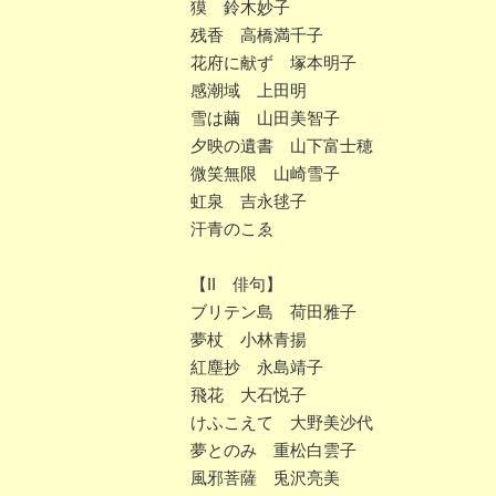
獏 鈴木妙子
残香 高橋満千子
花府に献ず 塚本明子
感潮域 上田明
雪は繭 山田美智子
夕映の遺書 山下富士穂
微笑無限 山崎雪子
虹泉 吉永毬子
汗青のこゑ
【II 俳句】
ブリテン島 荷田雅子
夢杖 小林青揚
紅塵抄 永島靖子
飛花 大石悦子
けふこえて 大野美沙代
夢とのみ 重松白雲子
風邪菩薩 兎沢亮美