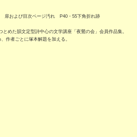
れ 扉および目次ページ汚れ P40・55下角折れ跡
をつとめた韻文定型詩中心の文学講座「夜鶯の会」会員作品集。
集め、作者ごとに塚本解題を加える。