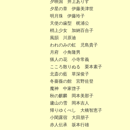
夕映国 井上ありす
夕星の章 伊藤美津世
明月珠 伊藤玲子
天使の歯型 梶浦公
梢上少女 加納百合子
風韻 川原迪
われのみの虹 児島貴子
月府 小角隆男
猟人の花 小寺常義
こころ散りぬる 栗本素子
北斎の藍 草深俊子
冬薔薇の館 宮野佐登
魔神 中家啓子
秋の麒麟 岡本美那子
廬山の雪 岡本吉人
帰りゆくべし 大橋智恵子
小閑露宿 大田朋子
赤人伝承 坂本行雄