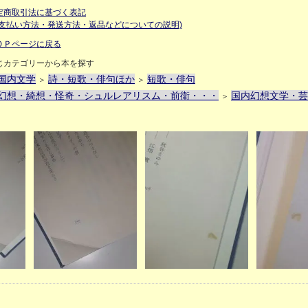
定商取引法に基づく表記
お支払い方法・発送方法・返品などについての説明)
ＯＰページに戻る
じカテゴリーから本を探す
国内文学
詩・短歌・俳句ほか
短歌・俳句
＞
＞
幻想・綺想・怪奇・シュルレアリスム・前衛・・・
国内幻想文学・芸
＞