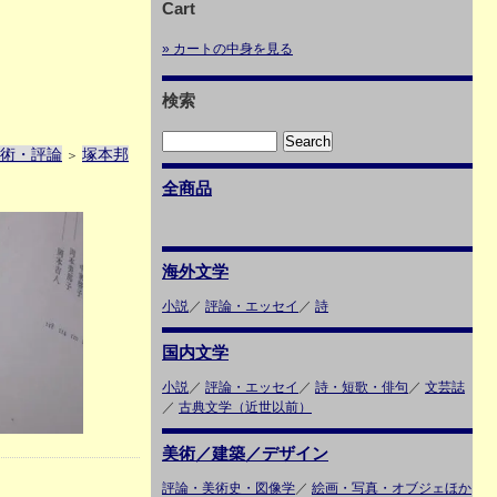
Cart
» カートの中身を見る
検索
術・評論
塚本邦
＞
全商品
海外文学
小説
／
評論・エッセイ
／
詩
国内文学
小説
／
評論・エッセイ
／
詩・短歌・俳句
／
文芸誌
／
古典文学（近世以前）
美術／建築／デザイン
評論・美術史・図像学
／
絵画・写真・オブジェほか