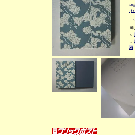
特
(
Ｔ
同
＞
＞
雄