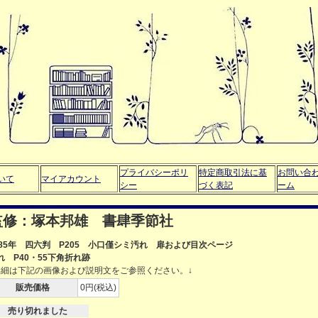
プライバシーポリ
特定商取引法に基
お問い合
いて
マイアカウント
シー
づく表記
ーム
監修：塚本邦雄 書肆季節社
985年 四六判 P205 小口僅シミ汚れ 扉および目次ページ
れ P40・55下角折れ跡
詳細は下記の画像および説明文をご参照ください。↓
販売価格
0円(税込)
売り切れました