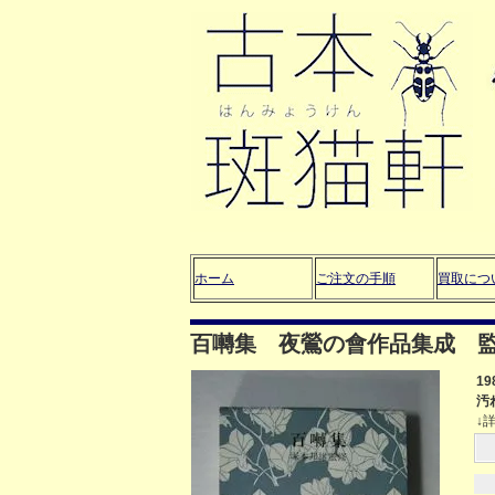
ホーム
ご注文の手順
買取につ
百囀集 夜鶯の會作品集成 
1
汚
↓