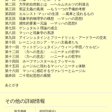
第二回 力学的自然観とは ―ヘルムホルツの到達点
第三回 実証主義の風潮 ―もう一つの予備的考察
第四回 エルンスト·マッハの生涯 ―風車と流れるもの
第五回 現象学的物理学の構想 ―マッハの思想I
第六回 感性的要素一元論 ―マッハの思想II
第七回 ゲシュタルト理論の成立
第八回 マッハと現象学の系譜
第九回 アインシュタインとフリードリッヒ・アードラーの交友
第十回 レーニンとロシア・マッハ主義者たち
第十一回 ウィトゲンシュタイン／ウィーン学団／ケルゼン
第十二回 〈力への意志〉 ―ニーチェの哲学I
第十三回 〈力への意志〉 ―ニーチェの哲学II
第十四回 ホーフマンスタールとフッサール
第十五回 ムージルに現れるマッハ／ニーチェ体験
第十六回 マッハに感応するヴァレリーとムージル
最終回 二十世紀思想の展開
あとがき
その他の詳細情報
販売価格
800円(税込)