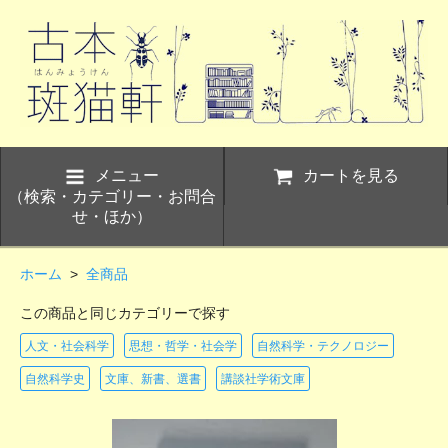
メニュー
カートを見る
（検索・カテゴリー・お問合
せ・ほか）
ホーム
>
全商品
この商品と同じカテゴリーで探す
人文・社会科学
思想・哲学・社会学
自然科学・テクノロジー
自然科学史
文庫、新書、選書
講談社学術文庫