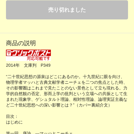
売り切れました
商品の説明
2014年 文庫判 P349
“二十世紀思想の源泉はどこにあるのか。十九世紀に眼を向け、
物理学者マッハと古典文献学者ニーチェを二つの焦点とした時、
その影響圏はこれまで見たことのない景色として立ち現れる。力
学的自然観の否定、形而上学の批判という立場への共振として生
まれた現象学、ゲシュタルト理論、相対性理論、論理実証主義な
ど二十世紀思想への深い影響とは？”（カバー裏紹介文）
目次：
はじめに
第一回 序論 ―マッハとニーチェ