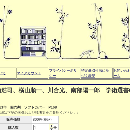
プライバシーポリ
特定商取引法に基
お問い合
いて
マイアカウント
シー
づく表記
ーム
浩司、横山順一、川合光、南部陽一郎 学術選書
013年 四六判 ソフトカバー P168
詳細は下記の画像および説明文をご参照ください。↓
販売価格
800円(税込)
購入数
冊