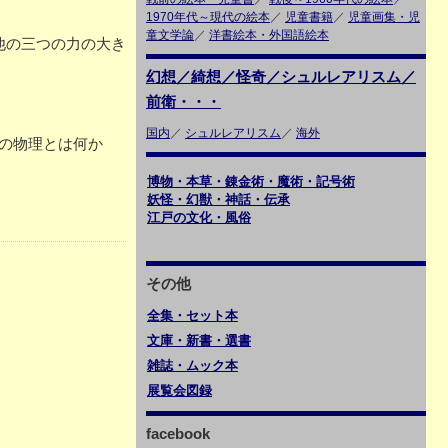
1970年代～現代の絵本
／
児童書籍
／
児童画集・児
童文学論
／
洋書絵本・外国語絵本
他の三つの力の大き
幻想／綺想／怪奇／シュルレアリスム／
前衛・・・
国内
／
シュルレアリスム
／
海外
紀の物理とは何か
博物・本草・錬金術・魔術・記号術
妖怪・幻獣・神話・伝承
江戸の文化・風俗
その他
全集・セット本
文庫・新書・選書
雑誌・ムック本
展覧会図録
facebook