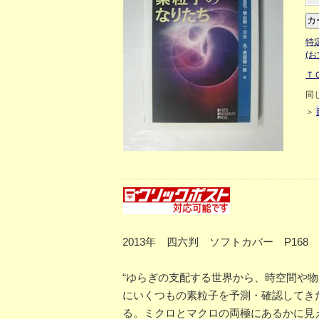
特
(
Ｔ
同
＞
2013年 四六判 ソフトカバー P168
“ゆらぎの支配する世界から、時空間や
にいくつもの素粒子を予測・確認してき
る。ミクロとマクロの両極にあるかに見