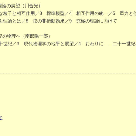
も理論の展望（川合光）
な粒子と相互作用／3 標準模型／4 相互作用の統一／5 重力と
も理論とは／8 弦の非摂動効果／9 究極の理論に向けて
紀の物理へ（南部陽一郎）
十世紀／3 現代物理学の地平と展望／4 おわりに ―二十一世
)