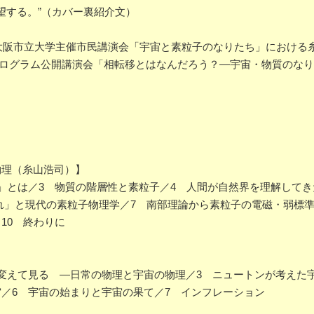
望する。”（カバー裏紹介文）
た大阪市立大学主催市民講演会「宇宙と素粒子のなりたち」における
Eプログラム公開講演会「相転移とはなんだろう？―宇宙・物質のな
物理（糸山浩司）】
れ」とは／3 物質の階層性と素粒子／4 人間が自然界を理解して
れ」と現代の素粒子物理学／7 南部理論から素粒子の電磁・弱標準
10 終わりに
】
変えて見る ―日常の物理と宇宙の物理／3 ニュートンが考えた
宙／6 宇宙の始まりと宇宙の果て／7 インフレーション