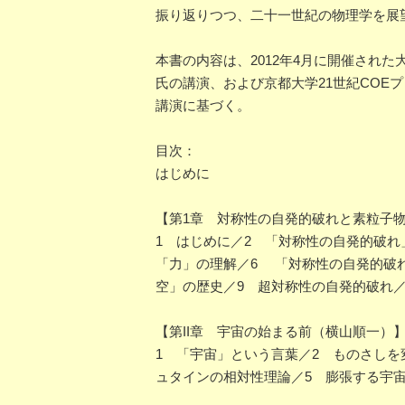
振り返りつつ、二十一世紀の物理学を展
本書の内容は、2012年4月に開催され
氏の講演、および京都大学21世紀CO
講演に基づく。
目次：
はじめに
【第1章 対称性の自発的破れと素粒子
1 はじめに／2 「対称性の自発的破
「力」の理解／6 「対称性の自発的破
空」の歴史／9 超対称性の自発的破れ／
【第II章 宇宙の始まる前（横山順一）
1 「宇宙」という言葉／2 ものさしを
ュタインの相対性理論／5 膨張する宇