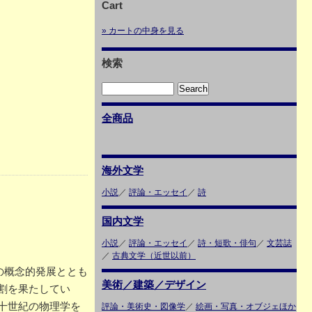
Cart
» カートの中身を見る
検索
全商品
海外文学
小説
／
評論・エッセイ
／
詩
国内文学
小説
／
評論・エッセイ
／
詩・短歌・俳句
／
文芸誌
／
古典文学（近世以前）
の概念的発展ととも
美術／建築／デザイン
割を果たしてい
十世紀の物理学を
評論・美術史・図像学
／
絵画・写真・オブジェほか