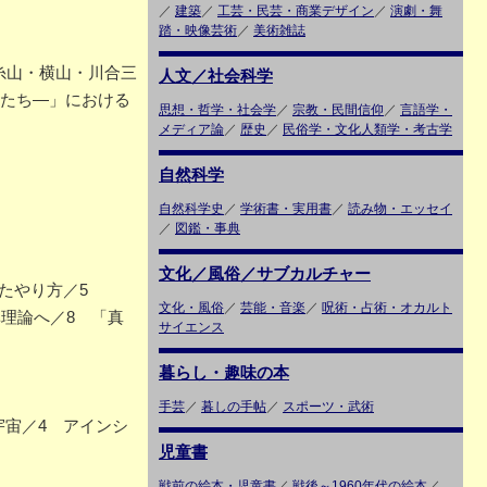
／
建築
／
工芸・民芸・商業デザイン
／
演劇・舞
踏・映像芸術
／
美術雑誌
糸山・横山・川合三
人文／社会科学
りたち―」における
思想・哲学・社会学
／
宗教・民間信仰
／
言語学・
メディア論
／
歴史
／
民俗学・文化人類学・考古学
自然科学
自然科学史
／
学術書・実用書
／
読み物・エッセイ
／
図鑑・事典
文化／風俗／サブカルチャー
きたやり方／5
文化・風俗
／
芸能・音楽
／
呪術・占術・オカルト
理論へ／8 「真
サイエンス
暮らし・趣味の本
手芸
／
暮しの手帖
／
スポーツ・武術
宇宙／4 アインシ
児童書
戦前の絵本・児童書
／
戦後～1960年代の絵本
／