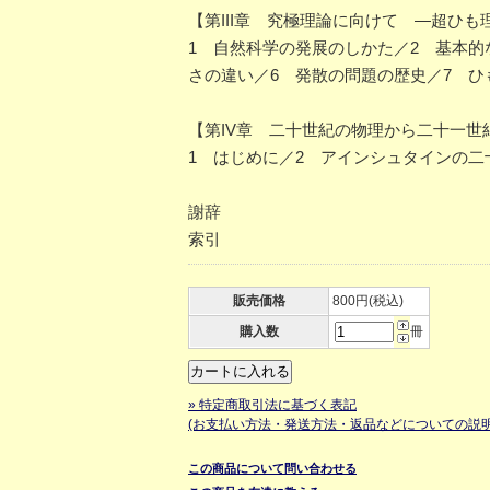
【第III章 究極理論に向けて ―超ひ
1 自然科学の発展のしかた／2 基本的
さの違い／6 発散の問題の歴史／7 ひ
【第IV章 二十世紀の物理から二十一世
1 はじめに／2 アインシュタインの二
謝辞
索引
販売価格
800円(税込)
購入数
冊
» 特定商取引法に基づく表記
(お支払い方法・発送方法・返品などについての説明
この商品について問い合わせる