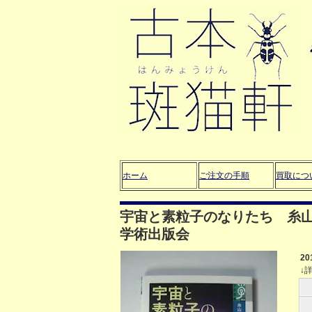
ホーム
ご注文の手順
買取につ
宇宙と素粒子のなりたち 糸山
学術出版会
2
↓