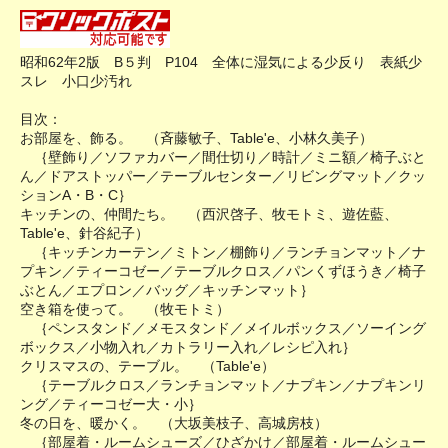
昭和62年2版 B５判 P104 全体に湿気による少反り 表紙少
スレ 小口少汚れ
目次：
お部屋を、飾る。 （斉藤敏子、Table'e、小林久美子）
｛壁飾り／ソファカバー／間仕切り／時計／ミニ額／椅子ぶと
ん／ドアストッパー／テーブルセンター／リビングマット／クッ
ションA・B・C｝
キッチンの、仲間たち。 （西沢啓子、牧モトミ、遊佐藍、
Table'e、針谷紀子）
｛キッチンカーテン／ミトン／棚飾り／ランチョンマット／ナ
プキン／ティーコゼー／テーブルクロス／パンくずほうき／椅子
ぶとん／エプロン／バッグ／キッチンマット｝
空き箱を使って。 （牧モトミ）
｛ペンスタンド／メモスタンド／メイルボックス／ソーイング
ボックス／小物入れ／カトラリー入れ／レシピ入れ｝
クリスマスの、テーブル。 （Table'e）
｛テーブルクロス／ランチョンマット／ナプキン／ナプキンリ
ング／ティーコゼー大・小｝
冬の日を、暖かく。 （大坂美枝子、高城房枝）
｛部屋着・ルームシューズ／ひざかけ／部屋着・ルームシュー