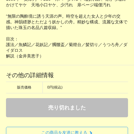
かけてヤケ 天地小口ヤケ、少汚れ 扉ページ端僅汚れ
“無限の陶酔境に誘う天涯の声。時空を超えた女人と少年の交
感。神韻縹渺とただよう妖かしの舟。精妙な構成、流麗な文体で
描いた珠玉の名品八篇収録。”
目次：
護法／魚鱗記／花妖記／髑髏盃／菊燈台／髪切り／うつろ舟／ダ
イダロス
解説（金井美恵子）
その他の詳細情報
販売価格
0円(税込)
売り切れました
この商品を友達に教える