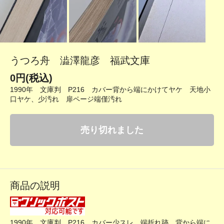
うつろ舟 澁澤龍彦 福武文庫
0円(税込)
1990年 文庫判 P216 カバー背から端にかけてヤケ 天地小
口ヤケ、少汚れ 扉ページ端僅汚れ
売り切れました
商品の説明
1990年 文庫判 P216 カバー少スレ、端折れ跡、背から端に