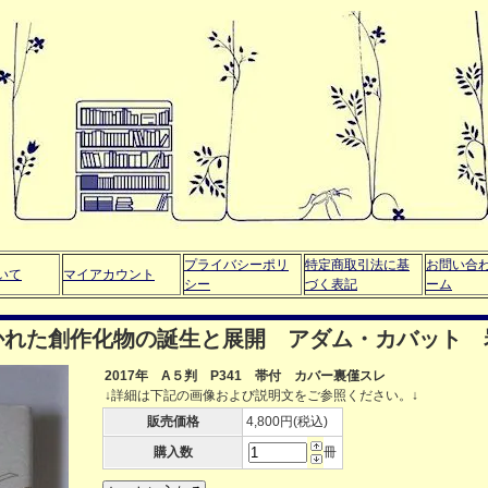
プライバシーポリ
特定商取引法に基
お問い合
いて
マイアカウント
シー
づく表記
ーム
かれた創作化物の誕生と展開 アダム・カバット 
2017年 A５判 P341 帯付 カバー裏僅スレ
↓詳細は下記の画像および説明文をご参照ください。↓
販売価格
4,800円(税込)
購入数
冊