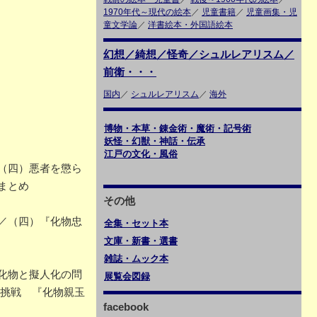
1970年代～現代の絵本
／
児童書籍
／
児童画集・児
童文学論
／
洋書絵本・外国語絵本
幻想／綺想／怪奇／シュルレアリスム／
前衛・・・
国内
／
シュルレアリスム
／
海外
博物・本草・錬金術・魔術・記号術
妖怪・幻獣・神話・伝承
江戸の文化・風俗
（四）悪者を懲ら
まとめ
その他
／（四）『化物忠
全集・セット本
文庫・新書・選書
雑誌・ムック本
化物と擬人化の問
展覧会図録
の挑戦 『化物親玉
facebook