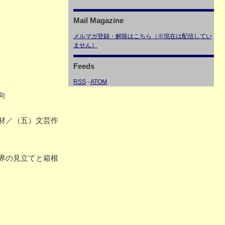
Mail Magazine
メルマガ登録・解除はこちら（※現在は配信してい
ません）
Feeds
RSS
-
ATOM
向
材／（五）文芸作
界の見立てと箱根