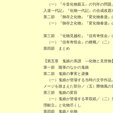
（一）『今昔化物親玉』の刊年の問題／
入道一代記』『化物一代記』の合成改題
第二節 『御存之化物』『変化物春遊』
（一）『御存之化物』『変化物春遊』の
第三節 『化物見越松』『信有奇怪会』
（一）『信有奇怪会』の梗概／（二）
第四節 まとめ
【第五章 鬼娘の系譜 ―化物と見世物
第一節 随筆のなかの鬼娘
第二節 鬼娘の事実と虚像
（一）鬼娘が登場する当時の文学作品／
メージを踏まえた部分／（五）際物風の
第三節 鬼娘の変容
（一）鬼娘が登場する草双紙／（二）鬼
理献立』と化物尽くし
第四節 鬼娘と化物