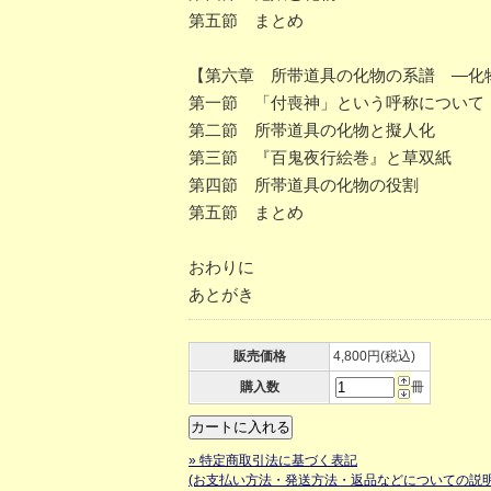
第五節 まとめ
【第六章 所带道具の化物の系譜 ―化
第一節 「付喪神」という呼称について
第二節 所帯道具の化物と擬人化
第三節 『百鬼夜行絵巻』と草双紙
第四節 所帯道具の化物の役割
第五節 まとめ
おわりに
あとがき
販売価格
4,800円(税込)
購入数
冊
» 特定商取引法に基づく表記
(お支払い方法・発送方法・返品などについての説明