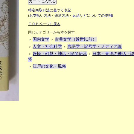
特定商取引法に基づく表記
(お支払い方法・発送方法・返品などについての説明)
ＴＯＰページに戻る
同じカテゴリーから本を探す
国内文学
古典文学（近世以前）
＞
＞
人文・社会科学
言語学・記号学・メディア論
＞
＞
妖怪・幻獣・神話・民間伝承
日本・東洋の神話・
＞
＞
怪
江戸の文化・風俗
＞