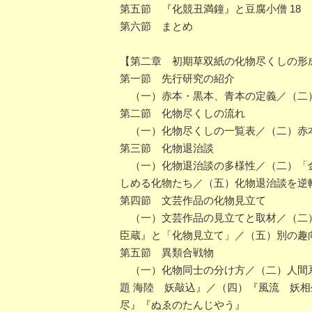
第五節 『化競丑満鐘』と豆腐小僧 18
第六節 まとめ
【第二章 初期草双紙の化物尽くしの形
第一節 先行研究の紹介
（一）赤本・黒本、青本の定義／（二
第二節 化物尽くしの流れ
（一）化物尽くしの一覧表／（二）赤
第三節 化物退治談
（一）化物退治談の多様性／（二）「金
しめる化物たち／（五）化物退治談を逆
第四節 文芸作品の化物見立て
（一）文芸作品の見立てと取材／（二）
臣蔵』と「化物見立て」／（五）別の趣
第五節 異類合戦物
（一）化物同士の分け方／（二）人間系
題 海陸 妖敲込』／（四）『風流 妖
尽』『ぬゑのたんじやう』