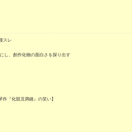
裏僅スレ
かにし、創作化物の面白さを探り出す
琴作『化競丑満鐘』の笑い】