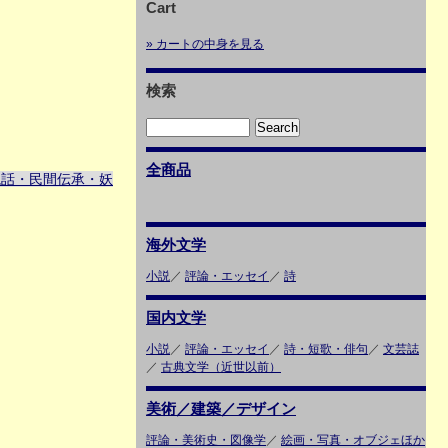
Cart
» カートの中身を見る
検索
全商品
説話・民間伝承・妖
海外文学
小説
／
評論・エッセイ
／
詩
国内文学
小説
／
評論・エッセイ
／
詩・短歌・俳句
／
文芸誌
／
古典文学（近世以前）
美術／建築／デザイン
評論・美術史・図像学
／
絵画・写真・オブジェほか