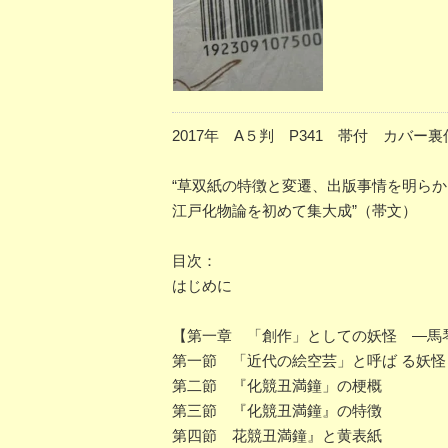
2017年 A５判 P341 帯付 カバー
“草双紙の特徴と変遷、出版事情を明ら
江戸化物論を初めて集大成”（帯文）
目次：
はじめに
【第一章 「創作」としての妖怪 ―馬
第一節 「近代の絵空芸」と呼ば る妖怪
第二節 『化競丑満鐘」の梗概
第三節 『化競丑満鐘』の特徴
第四節 花競丑満鐘』と黄表紙