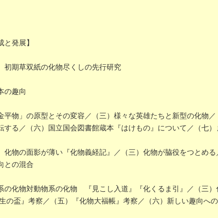
成と発展】
）初期草双紙の化物尽くしの先行研究
本の趣向
平物」の原型とその変容／（三）様々な英雄たちと新型の化物／
転する／（六）国立国会図書館蔵本『はけもの』について／（七）
化物の面影が薄い『化物義経記』／（三）化物が脇役をつとめる
向との混合
の化物対動物系の化物 『見こし入道』『化くるま引』／（三）
相生の盃』考察／（五）『化物大福帳』考察／（六）新しい趣向へ