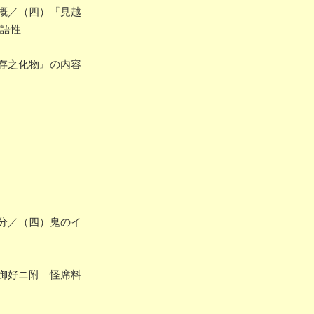
概／（四）『見越
物語性
存之化物』の内容
分／（四）鬼のイ
御好ニ附 怪席料