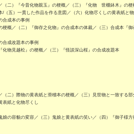
（二）『今昔化物親玉』の梗概／（三）『化物 世櫃鉢木』の梗
本/（五）一貫した作品を作る意図／（六）化物尽くしの黄表紙と
の合成本の事例
梗概／（二）『御存之化物』の合成本の体裁／（三）合成本『御
の合成改題本の事例
『化物見越松』の梗概／（三）『怪談深山桜』の合成改題本
】
（二）際物の黄表紙と滑稽本の梗概／（三）見世物と一致する部
黄表紙と化物尽くし
娘の容貌の変容／（三）鬼娘と黄表紙の笑い／（四）『御子様方