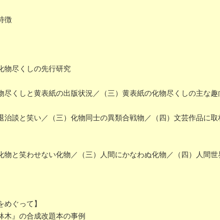
特徴
化物尽くしの先行研究
尽くしと黄表紙の出版状況／（三）黄表紙の化物尽くしの主な趣
治談と笑い／（三）化物同士の異類合戦物／（四）文芸作品に取
物と笑わせない化物／（三）人間にかなわぬ化物／（四）人間世
をめぐって】
鉢木』の合成改題本の事例