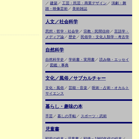
／
建築
／
工芸・民芸・商業デザイン
／
演劇・舞
踏・映像芸術
／
美術雑誌
人文／社会科学
思想・哲学・社会学
／
宗教・民間信仰
／
言語学・
メディア論
／
歴史
／
民俗学・文化人類学・考古学
自然科学
自然科学史
／
学術書・実用書
／
読み物・エッセイ
／
図鑑・事典
文化／風俗／サブカルチャー
文化・風俗
／
芸能・音楽
／
呪術・占術・オカルト
サイエンス
暮らし・趣味の本
手芸
／
暮しの手帖
／
スポーツ・武術
児童書
戦前の絵本・児童書
／
戦後～1960年代の絵本
／