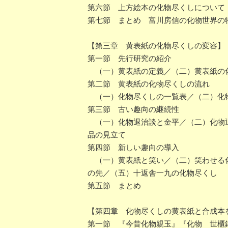
第六節 上方絵本の化物尽くしについて
第七節 まとめ 富川房信の化物世界の
【第三章 黄表紙の化物尽くしの変容】
第一節 先行研究の紹介
（一）黄表紙の定義／（二）黄表紙の
第二節 黄表紙の化物尽くしの流れ
（一）化物尽くしの一覧表／（二）化物
第三節 古い趣向の継続性
（一）化物退治談と金平／（二）化物退
品の見立て
第四節 新しい趣向の導入
（一）黄表紙と笑い／（二）笑わせる化
の先／（五）十返舎一九の化物尽くし
第五節 まとめ
【第四章 化物尽くしの黄表紙と合成本
第一節 『今昔化物親玉』『化物 世櫃