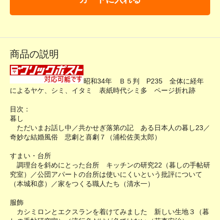
商品の説明
昭和34年 Ｂ５判 P235 全体に経年
によるヤケ、シミ、イタミ 表紙時代シミ多 ページ折れ跡
目次：
暮し
ただいまお話し中／共かせぎ落第の記 ある日本人の暮し23／
奇妙な結婚風俗 悲劇と喜劇７（浦松佐美太郎）
すまい・台所
調理台を斜めにとった台所 キッチンの研究22（暮しの手帖研
究室）／公団アパートの台所は使いにくいという批評について
（本城和彦）／家をつくる職人たち（清水一）
服飾
カシミロンとエクスランを着けてみました 新しい生地３（暮