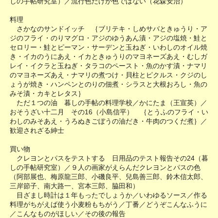
しの手帖研究室）／流行色だけが色ではない（花森安治）
料理
さかなのサンドイッチ ｛ブリテキ・しめサバときゅうり・ア
ジのフライ・のりマグロ・アジのゆうあん漬・アジの塩焼・鮭と
セロリー・鮭とピーマン・サーデンと玉ねぎ・いわしのオイル焼
き・イカのうにあえ・イカときゅうりのマヨネーズあえ・むしガ
レイ・イクラと玉ねぎ・タラコのペースト・魚のかす漬・ナマリ
のマヨネーズあえ・ナマリの煮つけ・貝柱とピクルス・クジのし
ょうが焼き・ハンペンとのりの佃煮・シラスと大根おろし・魚の
みそ漬・カキとレタス｝
ただ１つの油 暮しの手帖の料理学校／かにたま（王宣英）／
おそうざい十二月 その16（小島信平） ｛とうふのフライ・い
わしのみそあえ・うろぬきごぼうの油だき・牛肉のつくだ煮｝／
歓迎されざる紳士
買い物
クレヨンとパスをテストする 日用品のテスト報告その24（暮
しの手帖研究室）／９人の画家がえらんだクレヨンとパスの色
（阿部展也、梅原龍三郎、小磯良平、兒島善三郎、鈴木信太郎、
三岸節子、南大路一、宮本三郎、脇田和）
目ざまし時計は１年もったでしょうか／いわゆるソース／作る
料理がちがえば使う小麦粉もちがう／丁番／どうぞこんなふうに
／こんなものがほしい／その後の報告