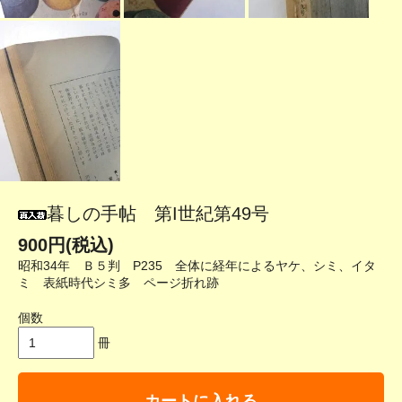
暮しの手帖 第I世紀第49号
900円(税込)
昭和34年 Ｂ５判 P235 全体に経年によるヤケ、シミ、イタ
ミ 表紙時代シミ多 ページ折れ跡
個数
冊
カートに入れる