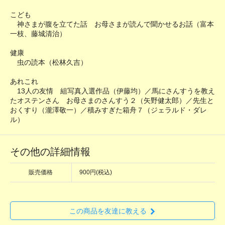
こども
神さまが腹を立てた話 お母さまが読んで聞かせるお話（富本
一枝、藤城清治）
健康
虫の読本（松林久吉）
あれこれ
13人の友情 組写真入選作品（伊藤均）／馬にさんすうを教え
たオステンさん お母さまのさんすう２（矢野健太郎）／先生と
おくすり（瀧澤敬一）／積みすぎた箱舟７（ジェラルド・ダレ
ル）
その他の詳細情報
販売価格
900円(税込)
この商品を友達に教える