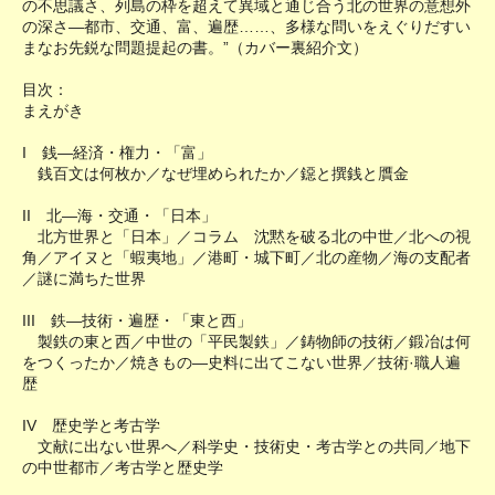
の不思議さ、列島の枠を超えて異域と通じ合う北の世界の意想外
の深さ―都市、交通、富、遍歴……、多様な問いをえぐりだすい
まなお先鋭な問題提起の書。”（カバー裏紹介文）
目次：
まえがき
I 銭―経済・権力・「富」
銭百文は何枚か／なぜ埋められたか／鐚と撰銭と贋金
II 北―海・交通・「日本」
北方世界と「日本」／コラム 沈黙を破る北の中世／北への視
角／アイヌと「蝦夷地」／港町・城下町／北の産物／海の支配者
／謎に満ちた世界
III 鉄―技術・遍歴・「東と西」
製鉄の東と西／中世の「平民製鉄」／鋳物師の技術／鍛冶は何
をつくったか／焼きもの―史料に出てこない世界／技術·職人遍
歴
IV 歴史学と考古学
文献に出ない世界へ／科学史・技術史・考古学との共同／地下
の中世都市／考古学と歴史学