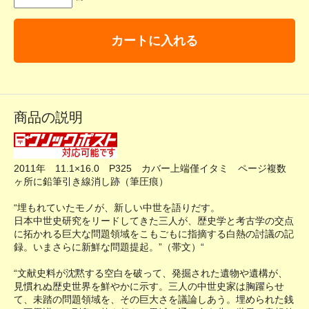
カートに入れる
商品の説明
2011年 11.1×16.0 P325 カバー上端僅イタミ ページ複数
ヶ所に鉛筆引き線消し跡（筆圧痕）
“埋もれていたモノが、新しい中世を語りだす。
日本中世史研究をリードしてきた三人が、歴史学と考古学の交点
に拓かれる巨大な問題領域をこもごもに指摘する白熱の討議の記
録。いまさらに新鮮な問題提起。”（帯文）“
“文献史料が沈黙する空白を破って、発掘された遺物や遺構が、
見慣れぬ歴史世界を鮮やかに示す。三人の中世史家は胸躍らせ
て、未踏の問題領域を、その巨大さを議論しあう。埋められた銭