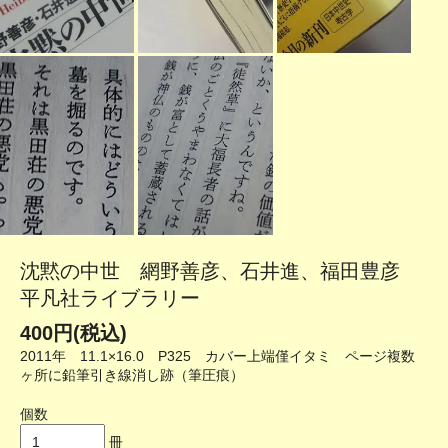
沈黙の中世 網野善彦、石井進、福田豊彦
平凡社ライブラリー
400円(税込)
2011年 11.1×16.0 P325 カバー上端僅イタミ ページ複数
ヶ所に鉛筆引き線消し跡（筆圧痕）
個数
冊