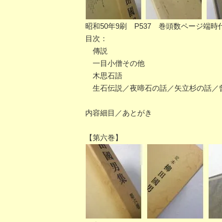
昭和50年9刷 P537 巻頭数ページ端時
目次：
傳説
一目小僧その他
木思石語
生石伝説／夜啼石の話／矢立杉の話／曾
内容細目／あとがき
【第六巻】