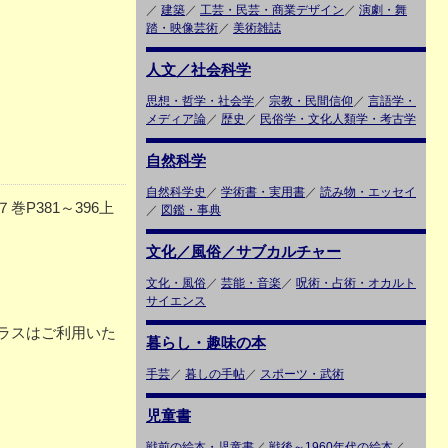
／
建築
／
工芸・民芸・商業デザイン
／
演劇・舞
踏・映像芸術
／
美術雑誌
人文／社会科学
思想・哲学・社会学
／
宗教・民間信仰
／
言語学・
メディア論
／
歴史
／
民俗学・文化人類学・考古学
自然科学
自然科学史
／
学術書・実用書
／
読み物・エッセイ
P381～396上
／
図鑑・事典
文化／風俗／サブカルチャー
文化・風俗
／
芸能・音楽
／
呪術・占術・オカルト
サイエンス
ラスはご利用いた
暮らし・趣味の本
手芸
／
暮しの手帖
／
スポーツ・武術
児童書
戦前の絵本・児童書
／
戦後～1960年代の絵本
／