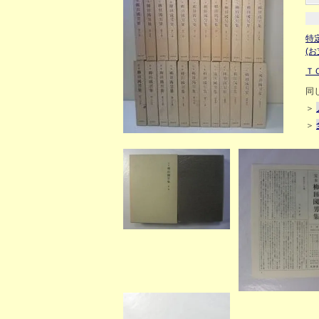
特
(
Ｔ
同
＞
＞