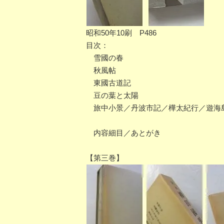
昭和50年10刷 P486
目次：
雪國の春
秋風帖
東國古道記
豆の葉と太陽
旅中小景／丹波市記／樺太紀行／遊海
内容細目／あとがき
【第三巻】