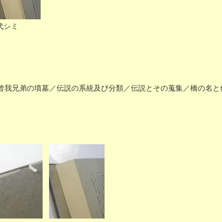
代シミ
我兄弟の墳墓／伝説の系統及び分類／伝説とその蒐集／橋の名と