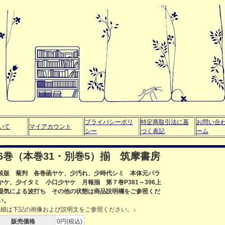
プライバシーポリ
特定商取引法に基
お問い合
いて
マイアカウント
シー
づく表記
ーム
6巻（本巻31・別巻5）揃 筑摩書房
装版 菊判 各巻函ヤケ、少汚れ、少時代シミ 本体元パラ
ヤケ、少イタミ 小口少ヤケ 月報揃 第７巻P381～396上
湿気による波打ち その他の状態は商品説明欄をご参照くだ
い。
詳細は下記の画像および説明文をご参照ください。↓
販売価格
0円(税込)