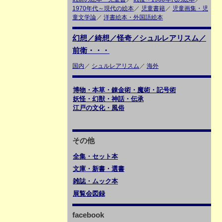
1970年代～現代の絵本
／
児童書籍
／
児童画集・児
童文学論
／
洋書絵本・外国語絵本
幻想／綺想／怪奇／シュルレアリスム／
前衛・・・
国内
／
シュルレアリスム
／
海外
博物・本草・錬金術・魔術・記号術
妖怪・幻獣・神話・伝承
江戸の文化・風俗
その他
全集・セット本
文庫・新書・選書
雑誌・ムック本
展覧会図録
facebook