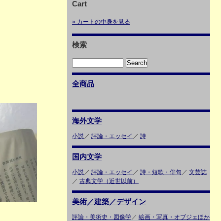
Cart
» カートの中身を見る
検索
全商品
海外文学
小説
／
評論・エッセイ
／
詩
国内文学
小説
／
評論・エッセイ
／
詩・短歌・俳句
／
文芸誌
／
古典文学（近世以前）
美術／建築／デザイン
評論・美術史・図像学
／
絵画・写真・オブジェほか