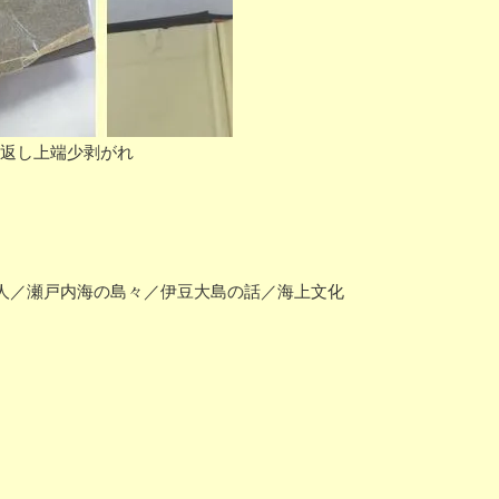
裏見返し上端少剥がれ
人／瀬戸内海の島々／伊豆大島の話／海上文化