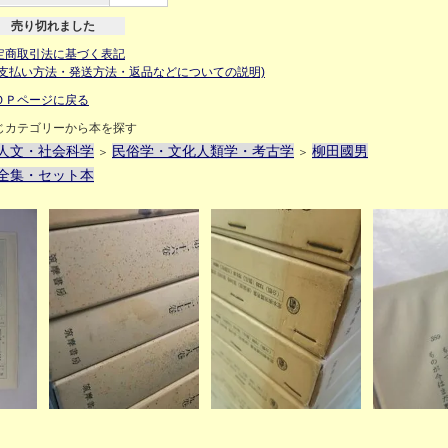
売り切れました
定商取引法に基づく表記
お支払い方法・発送方法・返品などについての説明)
ＯＰページに戻る
じカテゴリーから本を探す
人文・社会科学
民俗学・文化人類学・考古学
柳田國男
＞
＞
全集・セット本