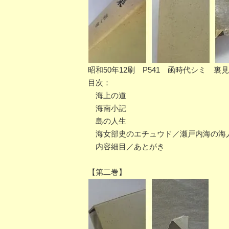
昭和50年12刷 P541 函時代シミ 
目次：
海上の道
海南小記
島の人生
海女部史のエチュウド／瀬戸内海の海
内容細目／あとがき
【第二巻】