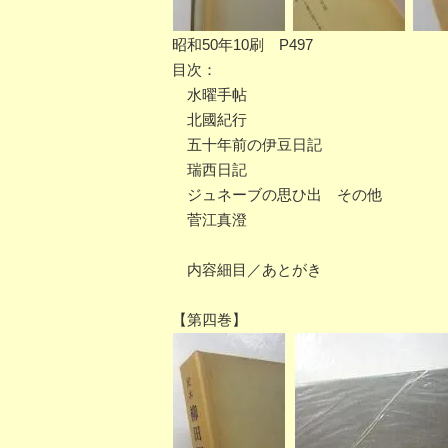
昭和50年10刷 P497
目次：
水曜手帖
北國紀行
五十年前の伊豆日記
瑞西日記
ジュネーブの思ひ出 その他
菅江真澄
内容細目／あとがき
【第四巻】