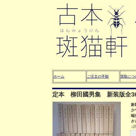
ホーム
ご注文の手順
買取につ
定本 柳田國男集 新装版全3
新
少
端
さ
↓