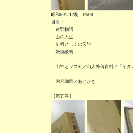
昭和50年12刷 P508
目次：
遠野物語
山の人生
史料としての伝説
妖怪談義
山神とヲコゼ／山人外傳資料／「イタ
内容細目／あとがき
【第五巻】