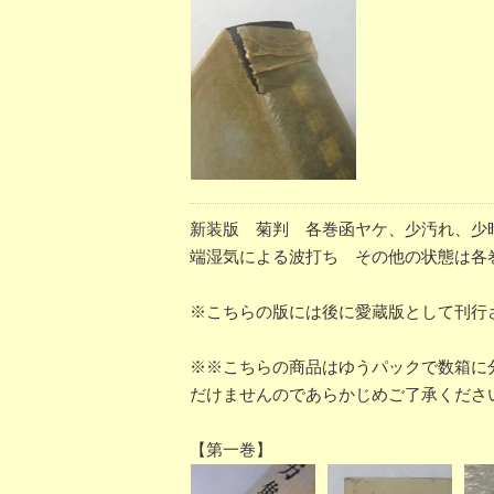
新装版 菊判 各巻函ヤケ、少汚れ、少時
端湿気による波打ち その他の状態は各
※こちらの版には後に愛蔵版として刊行
※※こちらの商品はゆうパックで数箱に
だけませんのであらかじめご了承くださ
【第一巻】