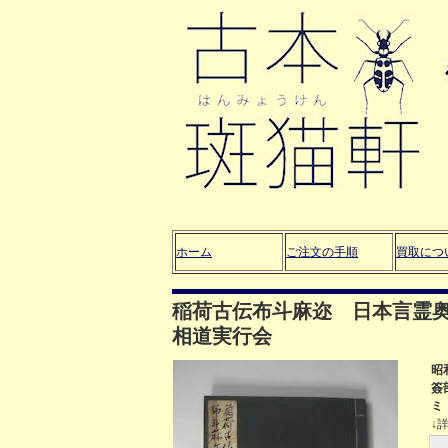
ホーム
ご注文の手順
買取につ
稲荷古伝布斗麻迩 日本言霊
相道実行会
昭
簽
ミ
↓