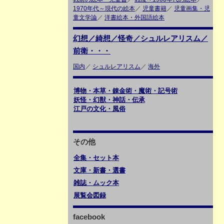
1970年代～現代の絵本
／
児童書籍
／
児童画集・児
童文学論
／
洋書絵本・外国語絵本
幻想／綺想／怪奇／シュルレアリスム／
前衛・・・
国内
／
シュルレアリスム
／
海外
博物・本草・錬金術・魔術・記号術
妖怪・幻獣・神話・伝承
江戸の文化・風俗
その他
全集・セット本
文庫・新書・選書
雑誌・ムック本
展覧会図録
facebook