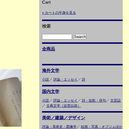
Cart
» カートの中身を見る
検索
全商品
海外文学
小説
／
評論・エッセイ
／
詩
国内文学
小説
／
評論・エッセイ
／
詩・短歌・俳句
／
文芸誌
／
古典文学（近世以前）
美術／建築／デザイン
評論・美術史・図像学
／
絵画・写真・オブジェほか