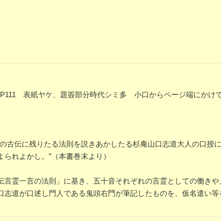
謄写版 P111 表紙ヤケ、題簽部分時代シミ多 小口からページ端にか
荷の古伝に残りたる法則を説きあかしたる杉庵山口志道大人の口授
よられよかし。”（本書巻末より）
伝言霊一言の法則」に基き、五十音それぞれの言霊としての働きや
口志道が口述し門人である鬼頭右門が筆記したものを、仮名遣い等を