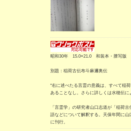
昭和30年 15.0×21.0 和装本・
別題：稲荷古伝布斗麻邇奥伝
“右に述べたる言霊の意義は、すべて稲
あることなし。さらに詳しくは水穂伝に
「言霊学」の研究者山口志道が「稲荷古
語などについて解釈する。天保年間に山
に刊行。