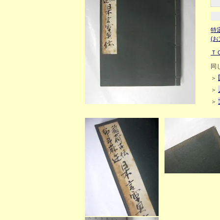
特
(
Ｔ
同
＞
＞
＞