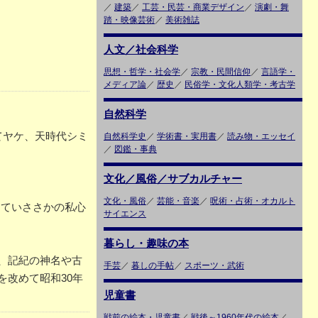
／
建築
／
工芸・民芸・商業デザイン
／
演劇・舞
踏・映像芸術
／
美術雑誌
人文／社会科学
思想・哲学・社会学
／
宗教・民間信仰
／
言語学・
メディア論
／
歴史
／
民俗学・文化人類学・考古学
自然科学
けてヤケ、天時代シミ
自然科学史
／
学術書・実用書
／
読み物・エッセイ
／
図鑑・事典
文化／風俗／サブカルチャー
文化・風俗
／
芸能・音楽
／
呪術・占術・オカルト
にていささかの私心
サイエンス
暮らし・趣味の本
、記紀の神名や古
手芸
／
暮しの手帖
／
スポーツ・武術
改めて昭和30年
児童書
戦前の絵本・児童書
／
戦後～1960年代の絵本
／