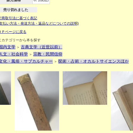
販売価格
0円(税込)
売り切れました
定商取引法に基づく表記
お支払い方法・発送方法・返品などについての説明)
ＯＰページに戻る
じカテゴリーから本を探す
国内文学
古典文学（近世以前）
＞
人文・社会科学
宗教・民間信仰
＞
文化・風俗・サブカルチャー
呪術・占術・オカルトサイエンスほか
＞