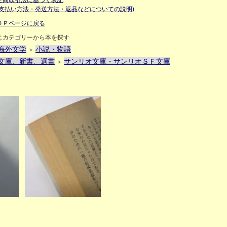
定商取引法に基づく表記
お支払い方法・発送方法・返品などについての説明)
ＯＰページに戻る
じカテゴリーから本を探す
海外文学
小説・物語
＞
文庫、新書、選書
サンリオ文庫・サンリオＳＦ文庫
＞