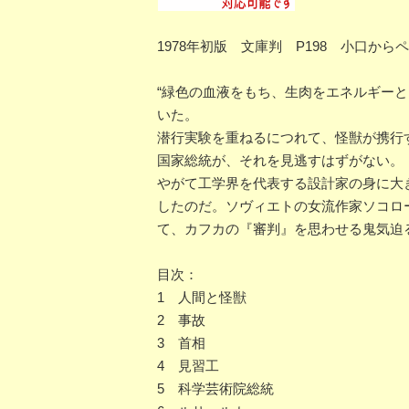
1978年初版 文庫判 P198 小口か
“緑色の血液をもち、生肉をエネルギー
いた。
潜行実験を重ねるにつれて、怪獣が携行
国家総統が、それを見逃すはずがない。
やがて工学界を代表する設計家の身に大
したのだ。ソヴィエトの女流作家ソコロ
て、カフカの『審判』を思わせる鬼気迫
目次：
1 人間と怪獣
2 事故
3 首相
4 見習工
5 科学芸術院総統