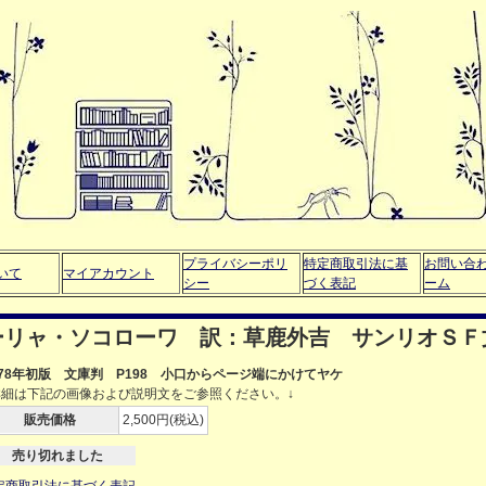
プライバシーポリ
特定商取引法に基
お問い合
いて
マイアカウント
シー
づく表記
ーム
ーリャ・ソコローワ 訳：草鹿外吉 サンリオＳＦ
978年初版 文庫判 P198 小口からページ端にかけてヤケ
詳細は下記の画像および説明文をご参照ください。↓
販売価格
2,500円(税込)
売り切れました