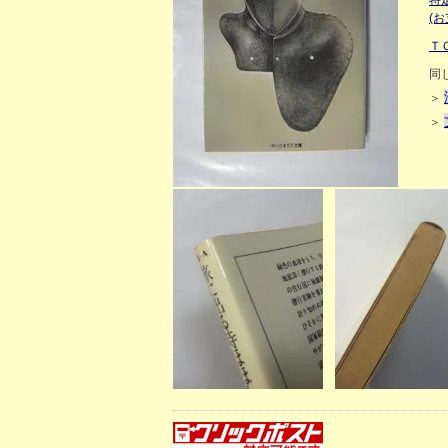
特
(
Ｔ
同
＞
＞