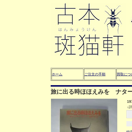
ホーム
ご注文の手順
買取につ
旅に出る時ほほえみを ナタ
1
↓