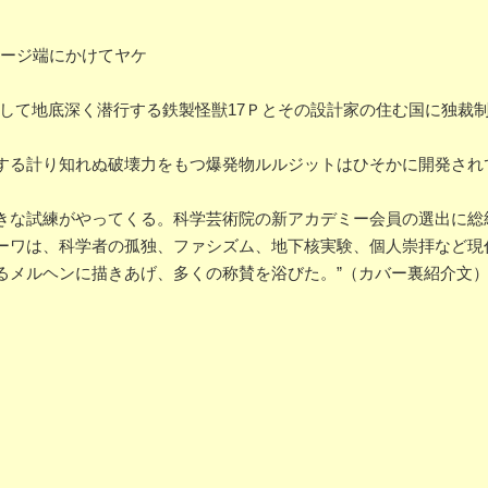
らページ端にかけてヤケ
として地底深く潜行する鉄製怪獣17Ｐとその設計家の住む国に独裁
する計り知れぬ破壊力をもつ爆発物ルルジットはひそかに開発され
きな試練がやってくる。科学芸術院の新アカデミー会員の選出に総
ーワは、科学者の孤独、ファシズム、地下核実験、個人崇拝など現
るメルヘンに描きあげ、多くの称賛を浴びた。”（カバー裏紹介文