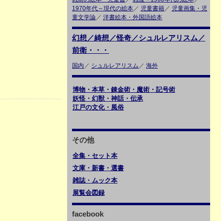
1970年代～現代の絵本
／
児童書籍
／
児童画集・児
童文学論
／
洋書絵本・外国語絵本
幻想／綺想／怪奇／シュルレアリスム／
前衛・・・
国内
／
シュルレアリスム
／
海外
博物・本草・錬金術・魔術・記号術
妖怪・幻獣・神話・伝承
江戸の文化・風俗
その他
全集・セット本
文庫・新書・選書
雑誌・ムック本
展覧会図録
facebook