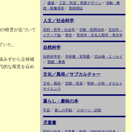
／
建築
／
工芸・民芸・商業デザイン
／
演劇・舞
踏・映像芸術
／
美術雑誌
人文／社会科学
制の暗雲が近づいて
思想・哲学・社会学
／
宗教・民間信仰
／
言語学・
メディア論
／
歴史
／
民俗学・文化人類学・考古学
ていた。
自然科学
自然科学史
／
学術書・実用書
／
読み物・エッセイ
統みずから立候補
／
図鑑・事典
代的な寓意を込め
）
文化／風俗／サブカルチャー
文化・風俗
／
芸能・音楽
／
呪術・占術・オカルト
サイエンス
暮らし・趣味の本
手芸
／
暮しの手帖
／
スポーツ・武術
児童書
戦前の絵本・児童書
／
戦後～1960年代の絵本
／