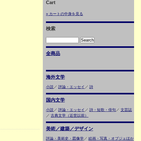
Cart
» カートの中身を見る
検索
全商品
海外文学
小説
／
評論・エッセイ
／
詩
国内文学
小説
／
評論・エッセイ
／
詩・短歌・俳句
／
文芸誌
／
古典文学（近世以前）
美術／建築／デザイン
評論・美術史・図像学
／
絵画・写真・オブジェほか