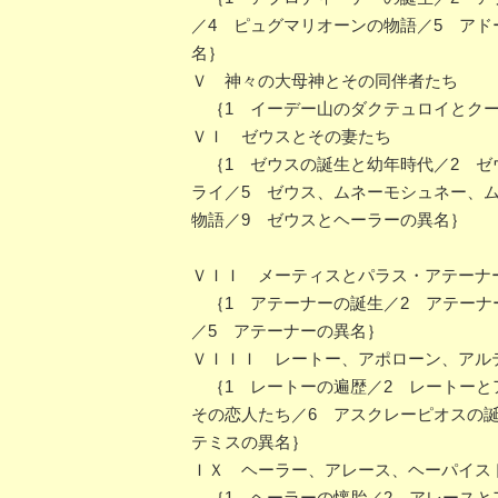
／4 ピュグマリオーンの物語／5 アド
名｝
Ｖ 神々の大母神とその同伴者たち
｛1 イーデー山のダクテュロイとクー
ＶＩ ゼウスとその妻たち
｛1 ゼウスの誕生と幼年時代／2 ゼ
ライ／5 ゼウス、ムネーモシュネー、ム
物語／9 ゼウスとヘーラーの異名｝
ＶＩＩ メーティスとパラス・アテーナ
｛1 アテーナーの誕生／2 アテーナ
／5 アテーナーの異名｝
ＶＩＩＩ レートー、アポローン、アル
｛1 レートーの遍歴／2 レートーと
その恋人たち／6 アスクレーピオスの誕
テミスの異名｝
ＩＸ ヘーラー、アレース、ヘーパイス
｛1 ヘーラーの懐胎／2 アレースと