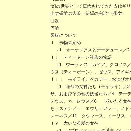
“幻の世界として伝承されてきた古代ギ
出す碩学の大著、待望の完訳”（帯文）
目次：
序論
図版について
Ｉ 事物の始め
｛1 オーケノアスとテーテュース／2
ＩＩ ティーターン神族の物語
｛1 ウーラノス、ガイア、クロノス／
ウス（ティーポーン）、ゼウス、アイギ
ＩＩＩ モイライ、ヘカテー、およびオ
｛1 運命の女神たち（モイライ）／2
サ、およびその他の妖怪たち／4 テー
テウス、ネーレウス／6 「老いたる女
ち（ステンノー、エウリュアレー、メド
レーネス／11 タウマース、イーリス、
ＩＶ 大いなる愛の女神
｛1 アプロディーテーの誕生／2 ア