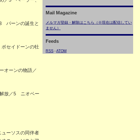
Mail Magazine
メルマガ登録・解除はこちら（※現在は配信してい
3 パーンの誕生と
ません）
Feeds
、ポセイドーンの牡
RSS
-
ATOM
ーオーンの物語／
解放／5 ニオベー
ニューソスの同伴者