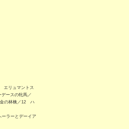
 エリュマントス
ーデースの牝馬／
金の林檎／12 ハ
ヘーラーとデーイア