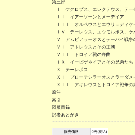
第三部
Ｉ ケクロプス、エレクテウス、テー
ＩＩ イアーソーンとメーデイア
ＩＩＩ オルペウスとエウリュディケ
ＩＶ テーレウス、エウモルポス、ケ
Ｖ アムピアラーオスとテーバイ戦争
ＶＩ アトレウスとその王朝
ＶＩＩ トロイア戦の序曲
ＩＸ イーピゲネイアとその兄弟たち
Ｘ テーレポス
ＸＩ プローテシラーオスとラーダメ
ＸＩＩ アキレウスとトロイア戦争の
原注
索引
図版目録
訳者あとがき
販売価格
0円(税込)