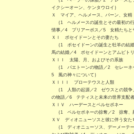
イクシーオーン、ケンタウロイ｝
Ｘ マイア、ヘルメース、パーン、女精
｛1 ヘルメースの誕生とその最初の行
情事／4 プリアーポス／5 女精たちと
ＸＩ ポセイドーンとその妻たち
｛1 ポセイドーンの誕生と牡羊の結婚
馬の結婚／4 ポセイドーンとアムピト
ＸＩＩ 太陽、月、およびその系族
｛1 パエトーンの物語／2 セレーネ
5 風の神々について｝
ＸＩＩＩ プローテウスと人類
｛1 人類の起源／2 ゼウスとの競争
の物語／6 テティスと未来の世界支配者
ＸＩＶ ハーデースとペルセポネー
｛1 ペルセポネーの掠奪／2 掠奪、
ＸＶ ディオニューソスと彼に伴う女た
｛1 ディオニューソス、デーメーテー