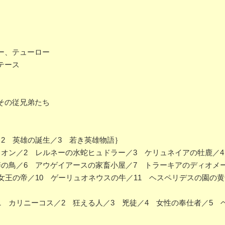
ー、テューロー
テース
その従兄弟たち
2 英雄の誕生／3 若き英雄物語｝
オン／2 レルネーの水蛇ヒュドラー／3 ケリュネイアの牡鹿／4
畔の鳥／6 アウゲイアースの家畜小屋／7 トラーキアのディオメ
女王の帝／10 ゲーリュオネウスの牛／11 ヘスペリデスの園の黄
 カリニーコス／2 狂える人／3 兇徒／4 女性の奉仕者／5 