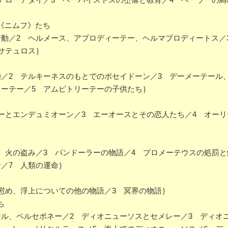
《ニムフ》たち
動／2 ヘルメース、アプロディーテー、ヘルマプロディートス／
サテュロス｝
／2 テルキーネスのもとでのポセイドーン／3 デーメーテール
リーテー／5 アムピトリーテーの子供たち｝
ーとエンデュミオーン／3 エーオースとその恋人たち／4 オーリ
、火の盗み／3 パンドーラーの物語／4 プロメーテウスの処罰と
／7 人類の運命｝
慰め、浮上についての他の物語／3 冥界の物語｝
ち
ル、ペルセポネー／2 ディオニューソスとセメレー／3 ディオ