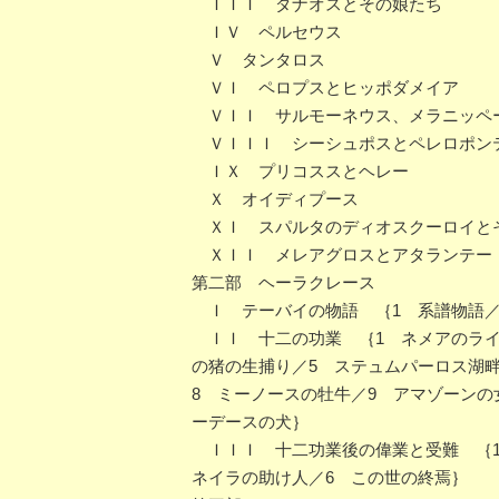
ＩＩＩ ダナオスとその娘たち
ＩＶ ペルセウス
Ｖ タンタロス
ＶＩ ペロプスとヒッポダメイア
ＶＩＩ サルモーネウス、メラニッペ
ＶＩＩＩ シーシュポスとペレロポン
ＩＸ プリコススとヘレー
Ｘ オイディプース
ＸＩ スパルタのディオスクーロイと
ＸＩＩ メレアグロスとアタランテー
第二部 ヘーラクレース
Ｉ テーバイの物語 ｛1 系譜物語／
ＩＩ 十二の功業 ｛1 ネメアのライ
の猪の生捕り／5 ステュムパーロス湖
8 ミーノースの牡牛／9 アマゾーンの
ーデースの犬｝
ＩＩＩ 十二功業後の偉業と受難 ｛1
ネイラの助け人／6 この世の終焉｝