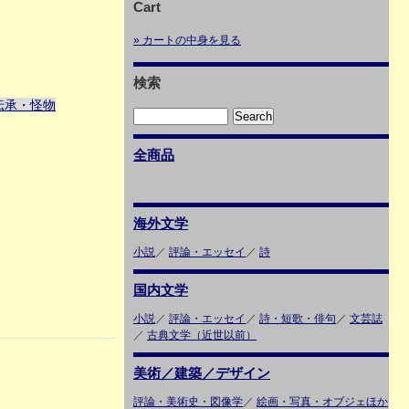
Cart
» カートの中身を見る
検索
伝承・怪物
全商品
海外文学
小説
／
評論・エッセイ
／
詩
国内文学
小説
／
評論・エッセイ
／
詩・短歌・俳句
／
文芸誌
／
古典文学（近世以前）
美術／建築／デザイン
評論・美術史・図像学
／
絵画・写真・オブジェほか