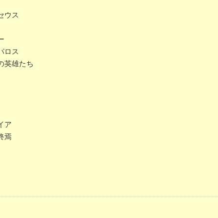
セウス
ー
パロス
の英雄たち
イア
終焉