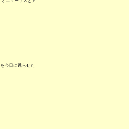
ィオニューソスとア
界を今日に甦らせた