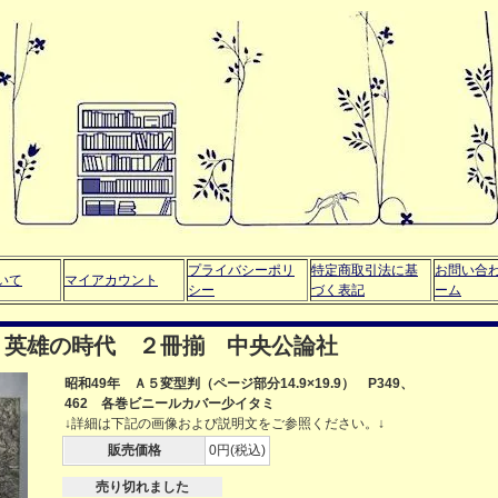
プライバシーポリ
特定商取引法に基
お問い合
いて
マイアカウント
シー
づく表記
ーム
・英雄の時代 ２冊揃 中央公論社
昭和49年 Ａ５変型判（ページ部分14.9×19.9） P349、
462 各巻ビニールカバー少イタミ
↓詳細は下記の画像および説明文をご参照ください。↓
販売価格
0円(税込)
売り切れました