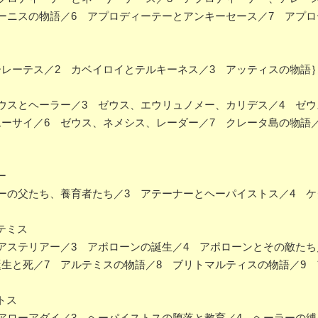
ーニスの物語／6 アプロディーテーとアンキーセース／7 アプ
レーテス／2 カベイロイとテルキーネス／3 アッティスの物語
ウスとヘーラー／3 ゼウス、エウリュノメー、カリデス／4 ゼウ
ーサイ／6 ゼウス、ネメシス、レーダー／7 クレータ島の物語
ー
ーの父たち、養育者たち／3 アテーナーとヘーパイストス／4 ケ
テミス
アステリアー／3 アポローンの誕生／4 アポローンとその敵たち
生と死／7 アルテミスの物語／8 ブリトマルティスの物語／9
トス
アローアダイ／3 ヘーパイストスの堕落と教育／4 ヘーラーの縛