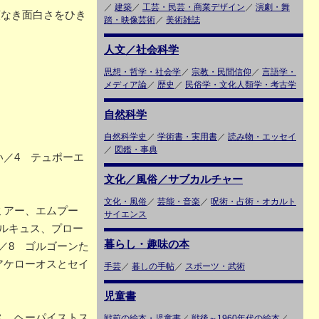
／
建築
／
工芸・民芸・商業デザイン
／
演劇・舞
類なき面白さをひき
踏・映像芸術
／
美術雑誌
人文／社会科学
思想・哲学・社会学
／
宗教・民間信仰
／
言語学・
メディア論
／
歴史
／
民俗学・文化人類学・考古学
自然科学
自然科学史
／
学術書・実用書
／
読み物・エッセイ
／
図鑑・事典
／4 テュポーエ
文化／風俗／サブカルチャー
文化・風俗
／
芸能・音楽
／
呪術・占術・オカルト
ミアー、エムプー
サイエンス
ルキュス、プロー
暮らし・趣味の本
／8 ゴルゴーンた
アケローオスとセイ
手芸
／
暮しの手帖
／
スポーツ・武術
児童書
ス、ヘーパイストス
戦前の絵本・児童書
／
戦後～1960年代の絵本
／