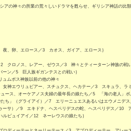
リシアの神々の所業の荒々しいドラマを甦らせ、ギリシア神話の比
 夜、卵、エロース／3 カオス、ガイア、エロース｝
2 クロノス、レアー、ゼウス／3 神々とティーターン神族の戦い
バーン／5 巨人族ギガンテスとの戦い｝
リュムポス神族以前の他の神々
 女神エウリュビアー、スチュクス、ヘカテー／3 スキュラ、ラ
テュース、オーケアノス夫婦の最年長の娘たち／5 「海の老人」ボ
神たち」（グライアイ）／7 エリーニュエスあるいはエウメニデス
ゥーサ）／9 エキドナ、ヘスペリデスの蛇、ヘスペリデス／10 
ハルピュイアイ／12 ネーレウスの娘たち｝
プロディーテーとネーリーテース／3 アプロディーテー、アレー