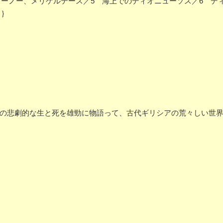
イーノー、メリケルテース／5 海上でのディオニューソス／6 デ
名｝
ちの悲劇的な生と死を雄勁に物語って、古代ギリシアの荒々しい世