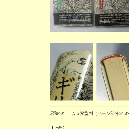
昭和49年 Ａ５変型判（ページ部分14.9×
【上巻】