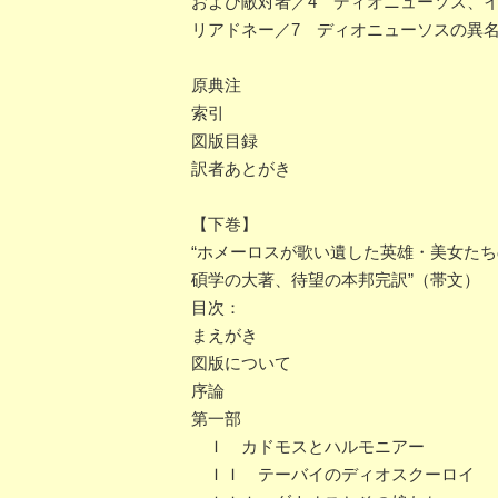
および敵対者／4 ディオニューソス、
リアドネー／7 ディオニューソスの異
原典注
索引
図版目録
訳者あとがき
【下巻】
“ホメーロスが歌い遺した英雄・美女た
碩学の大著、待望の本邦完訳”（帯文）
目次：
まえがき
図版について
序論
第一部
Ｉ カドモスとハルモニアー
ＩＩ テーバイのディオスクーロイ