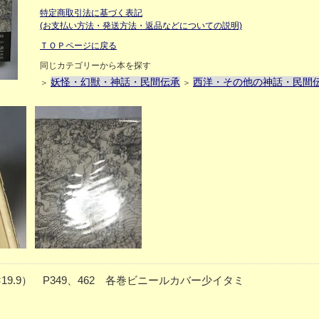
特定商取引法に基づく表記
(お支払い方法・発送方法・返品などについての説明)
ＴＯＰページに戻る
同じカテゴリーから本を探す
妖怪・幻獣・神話・民間伝承
西洋・その他の神話・民間
＞
＞
19.9） P349、462 各巻ビニールカバー少イタミ