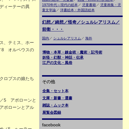
1970年代～現代の絵本
／
児童書籍
／
児童画集・児
ロディーテーの異
童文学論
／
洋書絵本・外国語絵本
幻想／綺想／怪奇／シュルレアリスム／
｝
前衛・・・
国内
／
シュルレアリスム
／
海外
ス、テミス、ホー
／8 オルペウスの
博物・本草・錬金術・魔術・記号術
妖怪・幻獣・神話・伝承
江戸の文化・風俗
クロプスの娘たち
その他
全集・セット本
文庫・新書・選書
／5 アポローンと
雑誌・ムック本
 アポローンとアル
展覧会図録
facebook
め／5 ヘーラー、