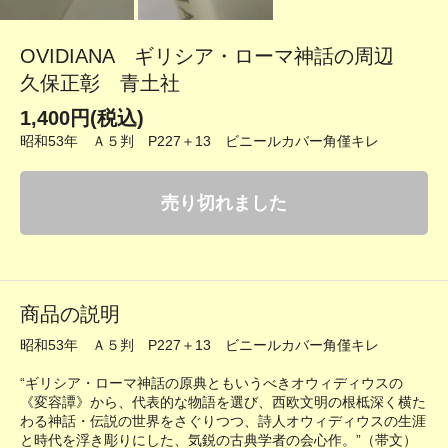
OVIDIANA ギリシア・ローマ神話の周辺
久保正彰 青土社
1,400円(税込)
昭和53年 Ａ５判 P227＋13 ビニールカバー角僅キレ
売り切れました
商品の説明
昭和53年 Ａ５判 P227＋13 ビニールカバー角僅キレ
“ギリシア・ローマ神話の原典ともいうべきオウィディウスの
《変容譚》から、代表的な物語を選び、西欧文明の根柢深く横た
わる神話・伝説の世界をさぐりつつ、詩人オウィディウスの生涯
と時代を浮き彫りにした、気鋭の古典学者の会心作。”（帯文）