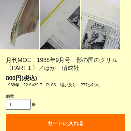
月刊MOE 1988年9月号 影の国のグリム
〈PART１〉／ほか 偕成社
800円(税込)
1988年 22.6×29.7 P108 端少反り P77少汚れ
個数
冊
カートに入れる