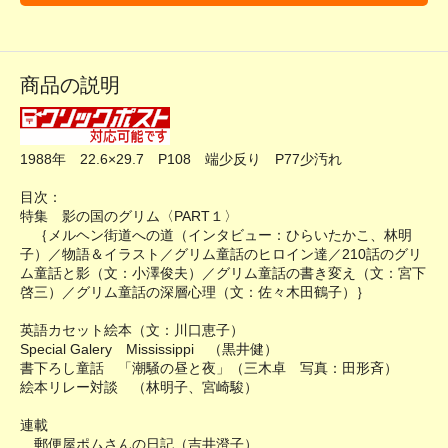
商品の説明
1988年 22.6×29.7 P108 端少反り P77少汚れ
目次：
特集 影の国のグリム〈PART１〉
｛メルヘン街道への道（インタビュー：ひらいたかこ、林明
子）／物語＆イラスト／グリム童話のヒロイン達／210話のグリ
ム童話と影（文：小澤俊夫）／グリム童話の書き変え（文：宮下
啓三）／グリム童話の深層心理（文：佐々木田鶴子）｝
英語カセット絵本（文：川口恵子）
Special Galery Mississippi （黒井健）
書下ろし童話 「潮騒の昼と夜」（三木卓 写真：田形斉）
絵本リレー対談 （林明子、宮崎駿）
連載
郵便屋ポムさんの日記（吉井澄子）