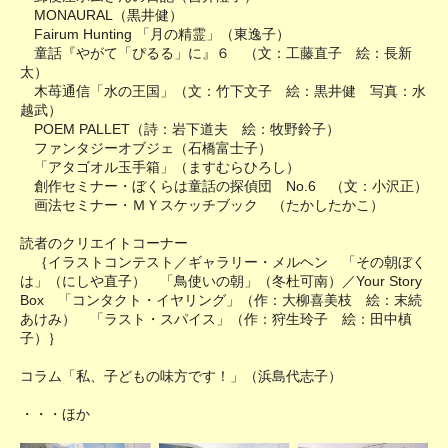
MONAURAL（黒井健）
Fairum Hunting 「月の精霊」（東逸子）
童話『やがて「ぴるる」に』６ （文：工藤直子 絵：長新
太）
木苺通信「水の王国」（文：竹下文子 絵：黒井健 写真：水
越武）
POEM PALLET（詩：岩下道夫 絵：牧野鈴子）
ファンタジーオブジェ（石橋富士子）
「アタゴオル玉手箱」（ますむらひろし）
創作セミナー・ぼくらは童話の探偵団 No.6 （文：小沢正）
画法セミナー・ＭＹスケッチブック （たかしたかこ）
読者のクリエイトコーナー
｛イラストコンテスト／ギャラリー・メルヘン 「その朝ぼく
は」（にしや直子） 「鳥使いの朝」（冬杜可南）／Your Story
Box 「コンタクト・イヤリング」（作：大柳喜美枝 絵：末続
あけみ） 「ラスト・スパイス」（作：狩生玲子 絵：田中槙
子）｝
コラム「私、子どもの味方です！」（浜島代志子）
・・・ほか